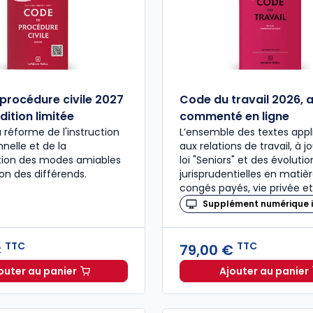
procédure civile 2027
Code du travail 2026, 
dition limitée
commenté en ligne
a réforme de l'instruction
L’ensemble des textes appl
nelle et de la
aux relations de travail, à j
ation des modes amiables
loi "Seniors" et des évolutio
ion des différends.
jurisprudentielles en matiè
congés payés, vie privée et
Supplément numérique i
TTC
TTC
€
79,00 €
outer au panier
Ajouter au panier
Code de procédure civile 2027 annoté. Édition limitée
Code du 