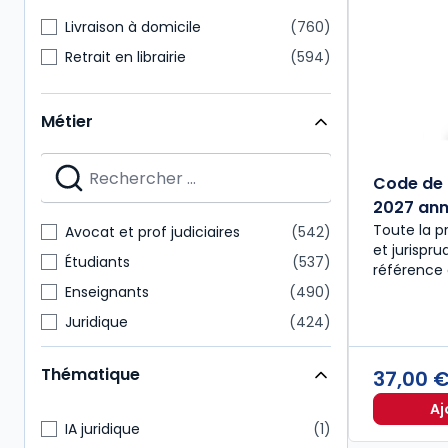
Livraison à domicile
760
Retrait en librairie
594
Métier
Code de 
2027 anno
Toute la p
Avocat et prof judiciaires
542
et jurispr
Étudiants
537
référence 
Enseignants
490
Juridique
424
Notaire
218
Thématique
37,00 
Expert-comptable
175
Aj
Administratif et financier
157
IA juridique
1
Commissaire aux comptes
151