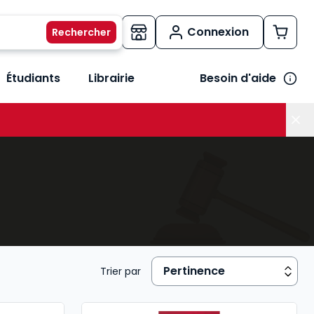
Connexion
Étudiants
Librairie
Besoin d'aide
os métiers
her le sous-menu Vos besoins
Trier par