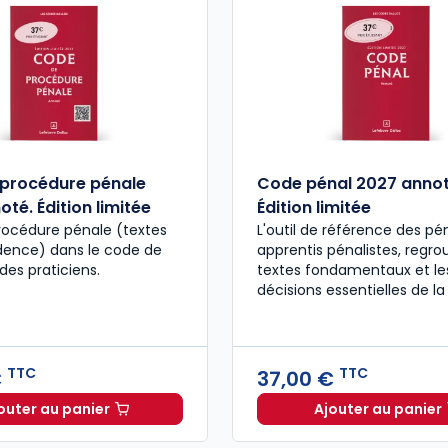
procédure pénale
Code pénal 2027 annot
té. Édition limitée
Édition limitée
rocédure pénale (textes
L'outil de référence des pén
udence) dans le code de
apprentis pénalistes, regro
des praticiens.
textes fondamentaux et le
décisions essentielles de la
TTC
TTC
€
37,00 €
outer au panier
Ajouter au panier
Code de procédure pénale 2027 annoté. Édition limit
Code pén