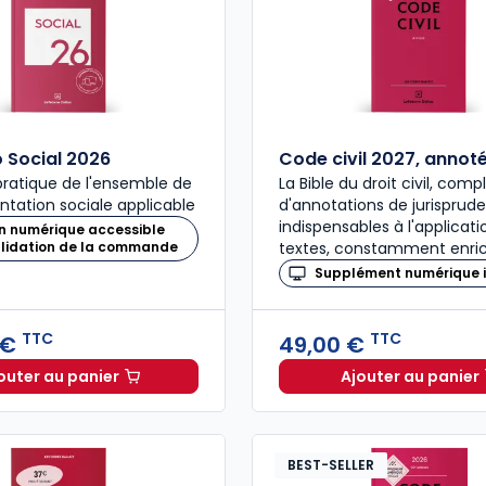
Social 2026
Code civil 2027, annot
ratique de l'ensemble de
La Bible du droit civil, com
ntation sociale applicable
d'annotations de jurisprud
indispensables à l'applicat
n numérique accessible
alidation de la commande
textes, constamment enric
Supplément numérique i
TTC
TTC
 €
49,00 €
outer au panier
Ajouter au panier
Mémento Social 2026 à 209,00 € TTC
Code civ
BEST-SELLER