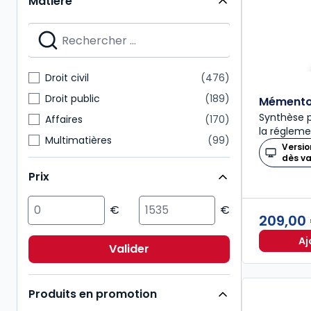
Matière
Mémentos
28
Nouvelle Bibliothèque de Thèses
28
Dalloz Action
27
Mémentos pratiques
24
Droit civil
476
Connaissance du droit
21
Droit public
189
Mémento 
Synthèse p
Affaires
170
la régleme
Multimatières
99
Versio
dès v
Social
99
Prix
Sciences politiques et sociales
98
Pénal
92
209,00
Fiscal
85
Aj
International
72
Valider
Immobilier
54
Produits en promotion