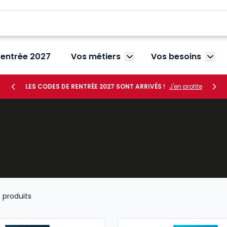
rentrée 2027
Vos métiers
Vos besoins
Afficher le sous-menu V
Affic
LES CODES DE RENTRÉE 2027 SONT ARRIVÉS !
J'en profite
3
produits