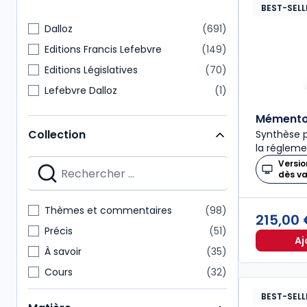
BEST-SELL
Dalloz
691
Editions Francis Lefebvre
149
Editions Législatives
70
Lefebvre Dalloz
1
Mémento 
Collection
Synthèse p
la régleme
Versio
dès v
Thèmes et commentaires
98
215,00
Précis
51
Aj
À savoir
35
Cours
32
Codes Dalloz Professionnels
29
BEST-SELL