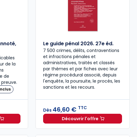
annoté,
Le guide pénal 2026. 27e éd.
7 500 crimes, délits, contraventions
et infractions pénales et
icables
administratives, traités et classés
our de la
par thèmes et par fiches avec leur
ns
régime procédural associé, depuis
re de
l'enquête, la poursuite, le procès, les
 preuve.
sanctions et les recours.
nclus
TTC
46,60 €
Dès
Découvrir l'offre
 à 37,00 € TTC
travail 2026, annoté, commenté en ligne à 79,00 € TTC
Le guide pénal 2026. 27e