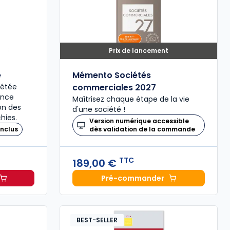
Prix de lancement
é
Mémento Sociétés
plétée
commerciales 2027
ence
Maîtrisez chaque étape de la vie
ion des
d'une société !
hies.
Version numérique accessible
nclus
dès validation de la commande
TTC
189,00 €
Pré-commander
il 2027, annoté à 49,00 € TTC
Mémento Sociétés comme
BEST-SELLER