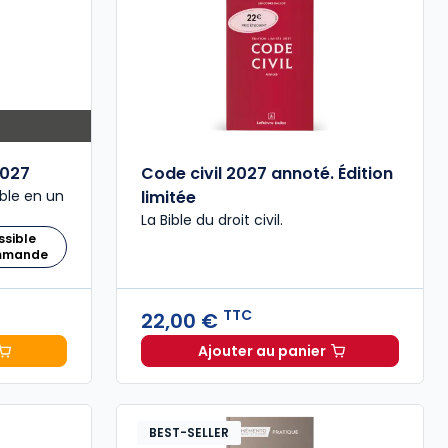
027
Code civil 2027 annoté. Édition
ble en un
limitée
La Bible du droit civil.
ssible
ommande
TTC
22,00 €
Ajouter au panier
 Comptable 2027 à 199,00 € TTC
Code civil 2027 annoté. 
BEST-SELLER