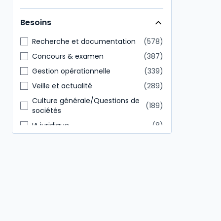
Direction générale
146
Besoins
Tout public
85
Recherche et documentation
578
Concours & examen
387
Gestion opérationnelle
339
Veille et actualité
289
Culture générale/Questions de
189
sociétés
IA juridique
8