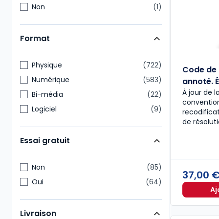
Non
1
Format
Physique
722
Code de 
Numérique
583
annoté. É
À jour de l
Bi-média
22
convention
Logiciel
9
recodific
de résolut
Essai gratuit
Non
85
37,00 
Oui
64
Aj
Livraison