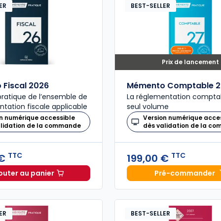
ER
BEST-SELLER
Prix de lancement
Fiscal 2026
Mémento Comptable 2
ratique de l’ensemble de
La réglementation compta
ntation fiscale applicable
seul volume
n numérique accessible
Version numérique acce
alidation de la commande
dès validation de la c
TTC
TTC
 €
199,00 €
outer au panier
Pré-commander
Mémento Fiscal 2026 à 215,00 € TTC
Mémento
ER
BEST-SELLER