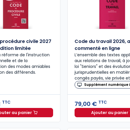
procédure civile 2027
Code du travail 2026, 
dition limitée
commenté en ligne
a réforme de l'instruction
L’ensemble des textes appl
nelle et de la
aux relations de travail, à j
ation des modes amiables
loi "Seniors" et des évolutio
ion des différends.
jurisprudentielles en matiè
congés payés, vie privée et
Supplément numérique i
TTC
TTC
€
79,00 €
outer au panier
Ajouter au panier
Code de procédure civile 2027 annoté. Édition limitée
Code du 