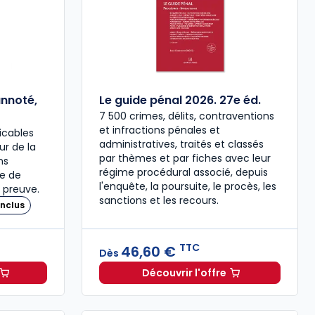
annoté,
Le guide pénal 2026. 27e éd.
7 500 crimes, délits, contraventions
et infractions pénales et
icables
administratives, traités et classés
our de la
par thèmes et par fiches avec leur
ns
régime procédural associé, depuis
re de
l'enquête, la poursuite, le procès, les
 preuve.
sanctions et les recours.
nclus
TTC
46,60 €
Dès
Découvrir l'offre
 à 37,00 € TTC
travail 2026, annoté, commenté en ligne à 79,00 € TTC
Le guide pénal 2026. 27e