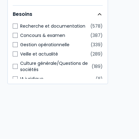
Direction générale
146
Besoins
Tout public
85
Recherche et documentation
578
Concours & examen
387
Gestion opérationnelle
339
Veille et actualité
289
Culture générale/Questions de
189
sociétés
IA juridique
8