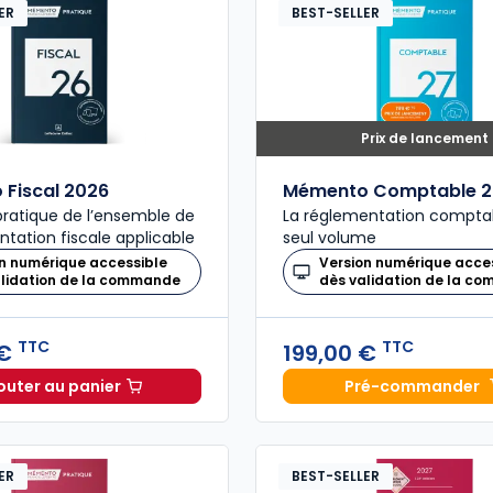
ER
BEST-SELLER
Prix de lancement
Fiscal 2026
Mémento Comptable 2
ratique de l’ensemble de
La réglementation compta
ntation fiscale applicable
seul volume
n numérique accessible
Version numérique acce
alidation de la commande
dès validation de la c
TTC
TTC
 €
199,00 €
outer au panier
Pré-commander
Mémento Fiscal 2026 à 215,00 € TTC
Mémento
ER
BEST-SELLER