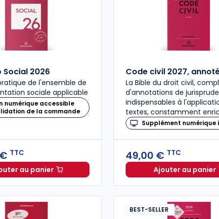
Social 2026
Code civil 2027, annot
ratique de l'ensemble de
La Bible du droit civil, com
ntation sociale applicable
d'annotations de jurisprud
indispensables à l'applicat
n numérique accessible
alidation de la commande
textes, constamment enric
Supplément numérique i
TTC
TTC
 €
49,00 €
outer au panier
Ajouter au panier
Mémento Social 2026 à 209,00 € TTC
Code civ
BEST-SELLER