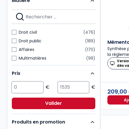
Matière
Mémentos
28
Nouvelle Bibliothèque de Thèses
28
Dalloz Action
27
Mémentos pratiques
24
Droit civil
476
Connaissance du droit
21
Droit public
189
Mémento 
Synthèse p
Affaires
170
la régleme
Multimatières
99
Versio
dès v
Social
99
Prix
Sciences politiques et sociales
98
Pénal
92
209,00
Fiscal
85
Aj
International
72
Valider
Immobilier
54
Produits en promotion