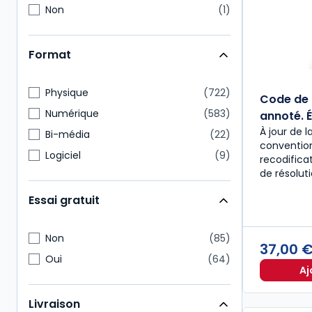
Non
1
Format
Physique
722
Code de 
Numérique
583
annoté. É
À jour de l
Bi-média
22
convention
Logiciel
9
recodific
de résolut
Essai gratuit
Non
85
37,00 
Oui
64
Aj
Livraison