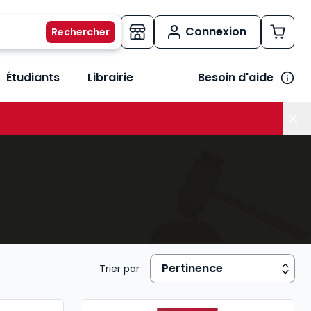
Connexion
Étudiants
Librairie
Besoin d'aide
os métiers
her le sous-menu Vos besoins
Trier par