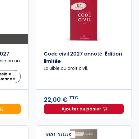
027
Code civil 2027 annoté. Édition
ble en un
limitée
La Bible du droit civil.
ssible
ommande
TTC
22,00 €
Ajouter au panier
 Comptable 2027 à 199,00 € TTC
Code civil 2027 annoté. 
BEST-SELLER