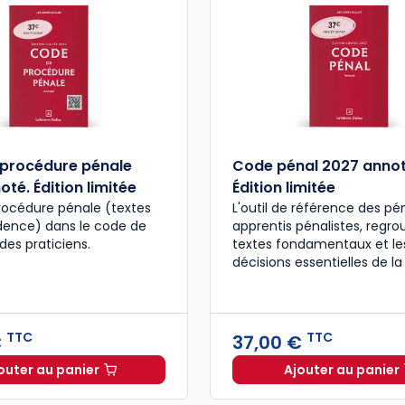
procédure pénale
Code pénal 2027 annot
té. Édition limitée
Édition limitée
rocédure pénale (textes
L'outil de référence des pén
udence) dans le code de
apprentis pénalistes, regro
des praticiens.
textes fondamentaux et le
décisions essentielles de la
TTC
TTC
€
37,00 €
outer au panier
Ajouter au panier
Code de procédure pénale 2027 annoté. Édition limit
Code pén