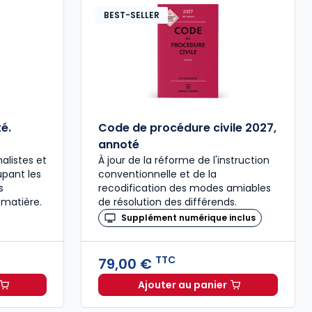
BEST-SELLER
é.
Code de procédure civile 2027,
annoté
alistes et
À jour de la réforme de l'instruction
upant les
conventionnelle et de la
s
recodification des modes amiables
 matière.
de résolution des différends.
Supplément numérique inclus
TTC
79,00 €
Ajouter au panier
ée à 37,00 € TTC
al 2027 annoté. Édition limitée à 37,00 € TTC
Code de procédure civil