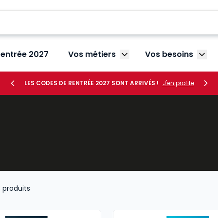
rentrée 2027
Vos métiers
Vos besoins
Afficher le sous-menu V
Affic
LES CODES DE RENTRÉE 2027 SONT ARRIVÉS !
J'en profite
3
produits