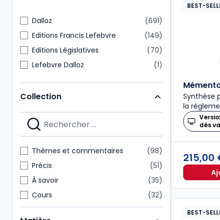
BEST-SELL
Dalloz
691
Editions Francis Lefebvre
149
Editions Législatives
70
Lefebvre Dalloz
1
Mémento 
Collection
Synthèse p
la régleme
Versio
dès v
Thèmes et commentaires
98
215,00
Précis
51
Aj
À savoir
35
Cours
32
Codes Dalloz Professionnels
29
BEST-SELL