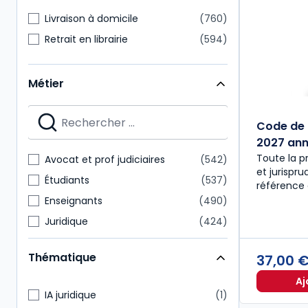
Livraison à domicile
760
Retrait en librairie
594
Métier
Code de 
2027 anno
Toute la p
Avocat et prof judiciaires
542
et jurispr
Étudiants
537
référence 
Enseignants
490
Juridique
424
Notaire
218
Thématique
37,00 
Expert-comptable
175
Aj
Administratif et financier
157
IA juridique
1
Commissaire aux comptes
151