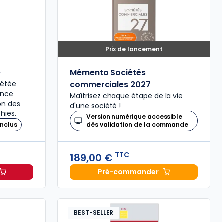
Prix de lancement
é
Mémento Sociétés
plétée
commerciales 2027
ence
Maîtrisez chaque étape de la vie
ion des
d'une société !
hies.
Version numérique accessible
nclus
dès validation de la commande
TTC
189,00 €
Pré-commander
il 2027, annoté à 49,00 € TTC
Mémento Sociétés comme
BEST-SELLER