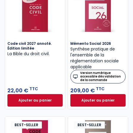
Code civil 2027 annoté.
Mémento Social 2026
Édition limitée
Synthèse pratique de
La Bible du droit civil.
l'ensemble de la
réglementation sociale
applicable
Version numérique
accessible dès validation
de la commande
TTC
TTC
22,00 €
209,00 €
Ajouter au panier
Ajouter au panier
Code civil 2027 annoté. Édition limitée à 22,00 € TT
Mémento Social 20
BEST-SELLER
BEST-SELLER