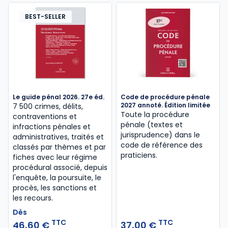
BEST-SELLER
Le guide pénal 2026. 27e éd.
Code de procédure pénale
2027 annoté. Édition limitée
7 500 crimes, délits,
Toute la procédure
contraventions et
pénale (textes et
infractions pénales et
jurisprudence) dans le
administratives, traités et
code de référence des
classés par thèmes et par
praticiens.
fiches avec leur régime
procédural associé, depuis
l'enquête, la poursuite, le
procès, les sanctions et
les recours.
Dès
TTC
TTC
46,60 €
37,00 €