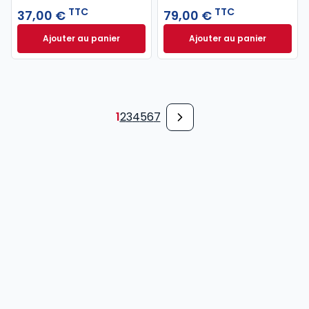
TTC
TTC
37,00 €
79,00 €
Ajouter au panier
Ajouter au panier
Code pénal 2027 annoté. Édition limitée à 37,00 € 
Code de procédure
1
2
3
4
5
6
7