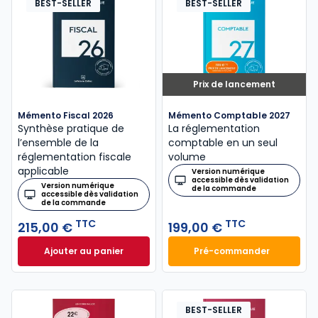
BEST-SELLER
BEST-SELLER
Prix de lancement
Mémento Fiscal 2026
Mémento Comptable 2027
Synthèse pratique de
La réglementation
l’ensemble de la
comptable en un seul
réglementation fiscale
volume
applicable
Version numérique
accessible dès validation
Version numérique
de la commande
accessible dès validation
de la commande
TTC
TTC
215,00 €
199,00 €
Ajouter au panier
Pré-commander
Mémento Fiscal 2026 à 215,00 € TTC
Mémento Comptabl
BEST-SELLER