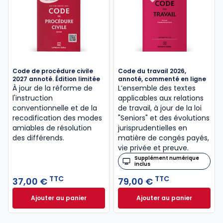
Code de procédure civile
Code du travail 2026,
2027 annoté. Édition limitée
annoté, commenté en ligne
À jour de la réforme de
L’ensemble des textes
l'instruction
applicables aux relations
conventionnelle et de la
de travail, à jour de la loi
recodification des modes
"Seniors" et des évolutions
amiables de résolution
jurisprudentielles en
des différends.
matière de congés payés,
vie privée et preuve.
Supplément numérique
inclus
TTC
TTC
37,00 €
79,00 €
Ajouter au panier
Ajouter au panier
Code de procédure civile 2027 annoté. Édition limit
Code du travail 2