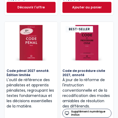
Découvrir l'offre
Ajouter au panier
Le guide pénal 2026. 27e éd. à partir de
Code de procédure
Dès
46,60 €
TTC
BEST-SELLER
Code pénal 2027 annoté.
Code de procédure civile
Édition limitée
2027, annoté
L'outil de référence des
À jour de la réforme de
pénalistes et apprentis
l'instruction
pénalistes, regroupant les
conventionnelle et de la
textes fondamentaux et
recodification des modes
les décisions essentielles
amiables de résolution
de la matière.
des différends.
Supplément numérique
inclus