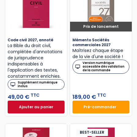
Prix de lancement
Code civil 2027, annoté
Mémento Sociétés
commerciales 2027
La Bible du droit civil,
Maîtrisez chaque étape
complétée d'annotations
de la vie d'une société !
de jurisprudence
Version numérique
indispensables à
accessible dès validation
l'application des textes,
de la commande
constamment enrichies.
Supplément numérique
inclus
TTC
TTC
49,00 €
189,00 €
Ajouter au panier
Pré-commander
Code civil 2027, annoté à 49,00 € TTC
Mémento Sociétés
BEST-SELLER