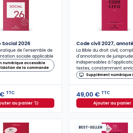
Social 2026
Code civil 2027, annot
ratique de l'ensemble de
La Bible du droit civil, com
ntation sociale applicable
d'annotations de jurisprud
indispensables à l'applicat
n numérique accessible
alidation de la commande
textes, constamment enric
Supplément numérique i
TTC
TTC
 €
49,00 €
outer au panier
Ajouter au panier
Mémento Social 2026 à 209,00 € TTC
Code civ
BEST-SELLER