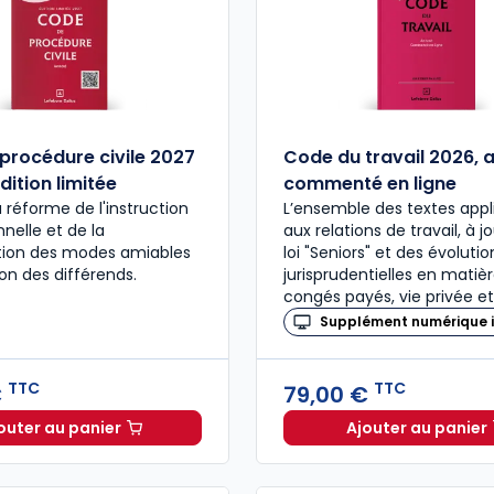
procédure civile 2027
Code du travail 2026, 
dition limitée
commenté en ligne
a réforme de l'instruction
L’ensemble des textes appl
nelle et de la
aux relations de travail, à j
ation des modes amiables
loi "Seniors" et des évolutio
ion des différends.
jurisprudentielles en matiè
congés payés, vie privée et
Supplément numérique i
TTC
TTC
€
79,00 €
outer au panier
Ajouter au panier
Code de procédure civile 2027 annoté. Édition limitée
Code du 