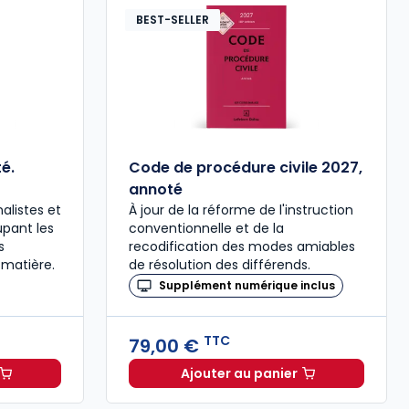
BEST-SELLER
é.
Code de procédure civile 2027,
annoté
alistes et
À jour de la réforme de l'instruction
upant les
conventionnelle et de la
s
recodification des modes amiables
 matière.
de résolution des différends.
Supplément numérique inclus
TTC
79,00 €
Ajouter au panier
ée à 37,00 € TTC
al 2027 annoté. Édition limitée à 37,00 € TTC
Code de procédure civil