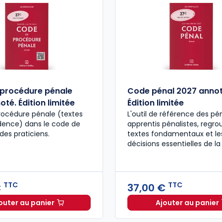
procédure pénale
Code pénal 2027 annot
té. Édition limitée
Édition limitée
rocédure pénale (textes
L'outil de référence des pén
udence) dans le code de
apprentis pénalistes, regro
des praticiens.
textes fondamentaux et le
décisions essentielles de la
TTC
TTC
€
37,00 €
outer au panier
Ajouter au panier
Code de procédure pénale 2027 annoté. Édition limit
Code pén