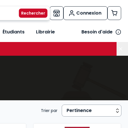
Connexion
Étudiants
Librairie
Besoin d'aide
os métiers
her le sous-menu Vos besoins
Trier par