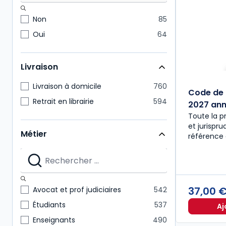
Non
85
Oui
64
Livraison
Livraison à domicile
760
Code de 
Retrait en librairie
594
2027 anno
Toute la p
et jurispr
Métier
référence 
37,00 
Avocat et prof judiciaires
542
Étudiants
537
Aj
Enseignants
490