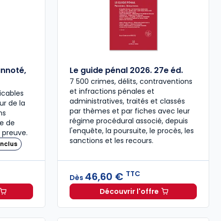
annoté,
Le guide pénal 2026. 27e éd.
7 500 crimes, délits, contraventions
et infractions pénales et
icables
administratives, traités et classés
our de la
par thèmes et par fiches avec leur
ns
régime procédural associé, depuis
re de
l'enquête, la poursuite, le procès, les
 preuve.
sanctions et les recours.
nclus
TTC
46,60 €
Dès
Découvrir l'offre
 à 37,00 € TTC
travail 2026, annoté, commenté en ligne à 79,00 € TTC
Le guide pénal 2026. 27e