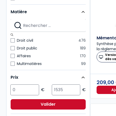
Codes Dalloz Professionnels
29
Matière
Mémentos
28
Nouvelle Bibliothèque de Thèses
28
Dalloz Action
27
Mémentos pratiques
24
Mémento 
Droit civil
476
Synthèse p
Connaissance du droit
21
Droit public
189
la régleme
Versio
Affaires
170
dès v
Multimatières
99
Social
99
Prix
Sciences politiques et sociales
98
209,00
Pénal
92
Aj
Fiscal
85
International
72
Valider
Immobilier
54