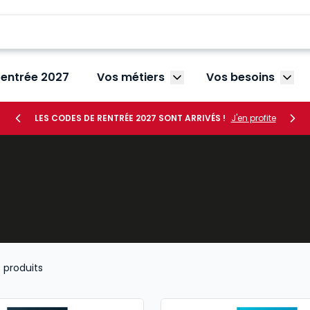
rentrée 2027
Vos métiers
Vos besoins
Afficher le sous-menu V
Affic
LES CODES DE RENTRÉE 2027 SONT ARRIVÉS !
J'en profite
3
produits