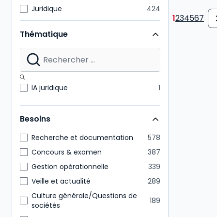
Juridique
424
1
2
3
4
5
6
7
Notaire
218
Thématique
Expert-comptable
175
Administratif et financier
157
Commissaire aux comptes
151
Direction générale
146
IA juridique
1
Tout public
85
Besoins
Recherche et documentation
578
Concours & examen
387
Gestion opérationnelle
339
Veille et actualité
289
Culture générale/Questions de
189
sociétés