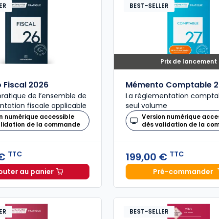
ER
BEST-SELLER
Prix de lancement
Fiscal 2026
Mémento Comptable 2
ratique de l’ensemble de
La réglementation compta
ntation fiscale applicable
seul volume
n numérique accessible
Version numérique acce
alidation de la commande
dès validation de la c
TTC
TTC
 €
199,00 €
outer au panier
Pré-commander
Mémento Fiscal 2026 à 215,00 € TTC
Mémento
ER
BEST-SELLER