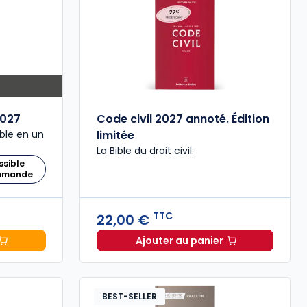
027
Code civil 2027 annoté. Édition
ble en un
limitée
La Bible du droit civil.
ssible
ommande
TTC
22,00 €
Ajouter au panier
 Comptable 2027 à 199,00 € TTC
Code civil 2027 annoté. 
BEST-SELLER