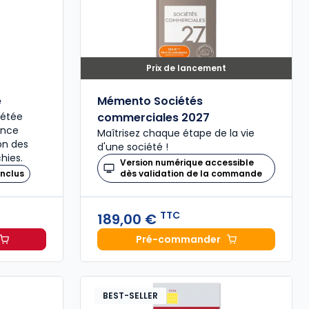
Prix de lancement
é
Mémento Sociétés
plétée
commerciales 2027
ence
Maîtrisez chaque étape de la vie
ion des
d'une société !
hies.
Version numérique accessible
nclus
dès validation de la commande
TTC
189,00 €
Pré-commander
il 2027, annoté à 49,00 € TTC
Mémento Sociétés comme
BEST-SELLER