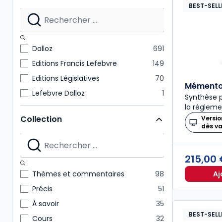
BEST-SELL
Dalloz
691
Editions Francis Lefebvre
149
Editions Législatives
70
Mémento 
Lefebvre Dalloz
1
Synthèse p
la régleme
Collection
Versio
dès v
215,00
Aj
Thèmes et commentaires
98
Précis
51
À savoir
35
BEST-SELL
Cours
32