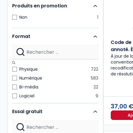
Produits en promotion
Non
1
Format
Code de 
annoté. É
À jour de l
convention
recodific
Physique
722
de résolut
Numérique
583
Bi-média
22
Logiciel
9
37,00 
Essai gratuit
Aj