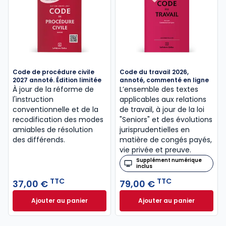
Code de procédure civile
Code du travail 2026,
2027 annoté. Édition limitée
annoté, commenté en ligne
À jour de la réforme de
L’ensemble des textes
l'instruction
applicables aux relations
conventionnelle et de la
de travail, à jour de la loi
recodification des modes
"Seniors" et des évolutions
amiables de résolution
jurisprudentielles en
des différends.
matière de congés payés,
vie privée et preuve.
Supplément numérique
inclus
TTC
TTC
37,00 €
79,00 €
Ajouter au panier
Ajouter au panier
Code de procédure civile 2027 annoté. Édition limit
Code du travail 2