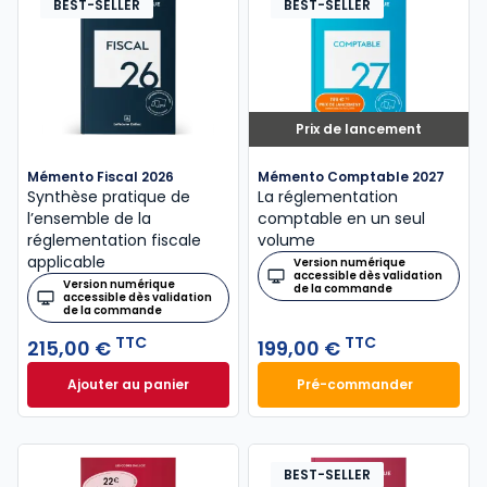
BEST-SELLER
BEST-SELLER
Prix de lancement
Mémento Fiscal 2026
Mémento Comptable 2027
Synthèse pratique de
La réglementation
l’ensemble de la
comptable en un seul
réglementation fiscale
volume
applicable
Version numérique
accessible dès validation
Version numérique
de la commande
accessible dès validation
de la commande
TTC
TTC
215,00 €
199,00 €
Ajouter au panier
Pré-commander
Mémento Fiscal 2026 à 215,00 € TTC
Mémento Comptabl
BEST-SELLER