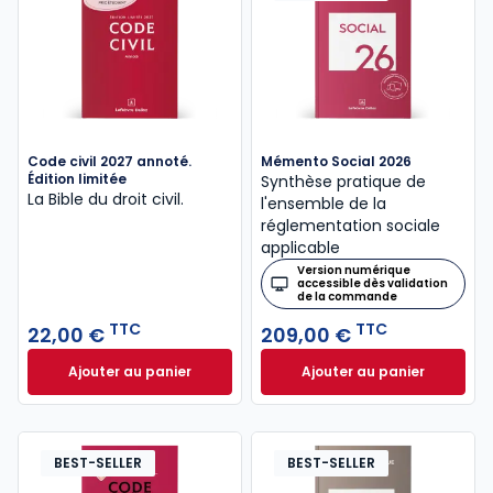
Code civil 2027 annoté.
Mémento Social 2026
Édition limitée
Synthèse pratique de
La Bible du droit civil.
l'ensemble de la
réglementation sociale
applicable
Version numérique
accessible dès validation
de la commande
TTC
TTC
22,00 €
209,00 €
Ajouter au panier
Ajouter au panier
Code civil 2027 annoté. Édition limitée à 22,00 € TT
Mémento Social 20
BEST-SELLER
BEST-SELLER