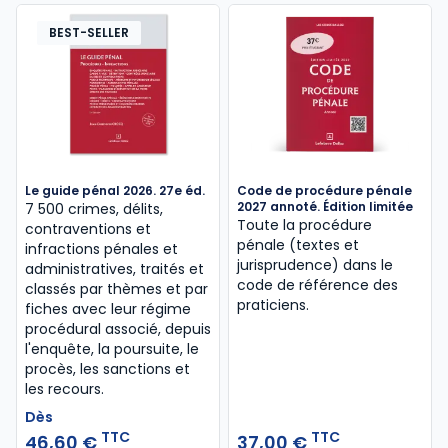
BEST-SELLER
Le guide pénal 2026. 27e éd.
Code de procédure pénale
2027 annoté. Édition limitée
7 500 crimes, délits,
Toute la procédure
contraventions et
pénale (textes et
infractions pénales et
jurisprudence) dans le
administratives, traités et
code de référence des
classés par thèmes et par
praticiens.
fiches avec leur régime
procédural associé, depuis
l'enquête, la poursuite, le
procès, les sanctions et
les recours.
Dès
TTC
TTC
46,60 €
37,00 €