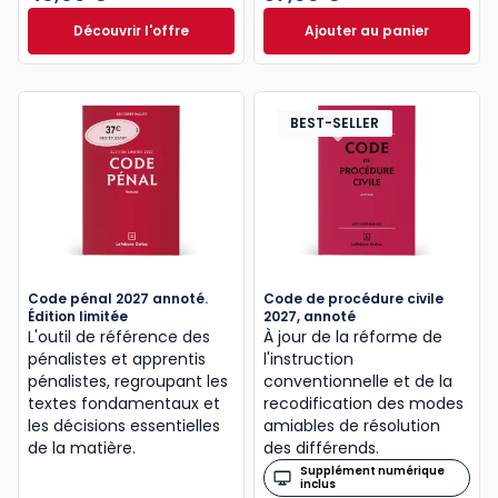
Découvrir l'offre
Ajouter au panier
Le guide pénal 2026. 27e éd. à partir de
Code de procédure
Dès
46,60 €
TTC
BEST-SELLER
Code pénal 2027 annoté.
Code de procédure civile
Édition limitée
2027, annoté
L'outil de référence des
À jour de la réforme de
pénalistes et apprentis
l'instruction
pénalistes, regroupant les
conventionnelle et de la
textes fondamentaux et
recodification des modes
les décisions essentielles
amiables de résolution
de la matière.
des différends.
Supplément numérique
inclus