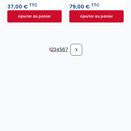
TTC
TTC
37,00 €
79,00 €
Ajouter au panier
Ajouter au panier
Code pénal 2027 annoté. Édition limitée à 37,00 € 
Code de procédure
1
2
3
4
5
6
7