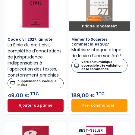
Prix de lancement
Code civil 2027, annoté
Mémento Sociétés
commerciales 2027
La Bible du droit civil,
Maîtrisez chaque étape
complétée d'annotations
de la vie d'une société !
de jurisprudence
Version numérique
indispensables à
accessible dès validation
l'application des textes,
de la commande
constamment enrichies.
Supplément numérique
inclus
TTC
TTC
49,00 €
189,00 €
Ajouter au panier
Pré-commander
Code civil 2027, annoté à 49,00 € TTC
Mémento Sociétés
BEST-SELLER