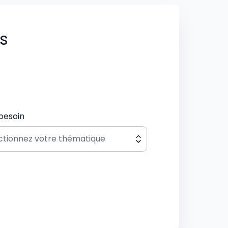
us
besoin