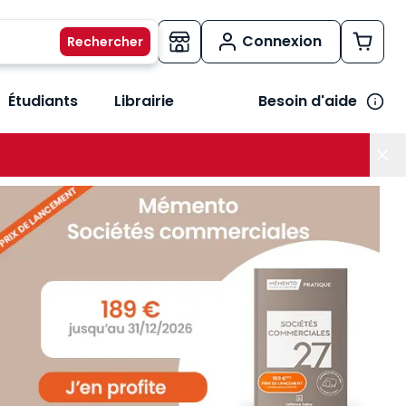
Connexion
Étudiants
Librairie
Besoin d'aide
os métiers
her le sous-menu Vos besoins