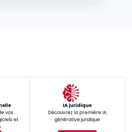
nelle
IA juridique
de vos
Découvrez la première IA
iciels et
générative juridique
s