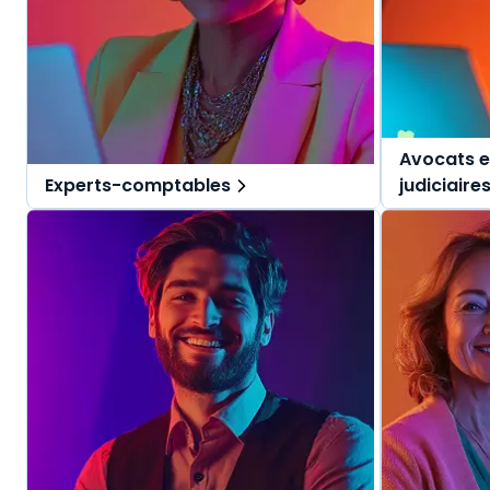
Avocats e
Experts-comptables
judiciaire
Des solutions tout-en-un, spécialement
Des solutio
pensées pour l'expert-comptable et ses
pensées pou
collaborateurs.
judiciaires.
Une offre globale pour vous repérer dans
Une offre g
vos missions au quotidien.
vos mission