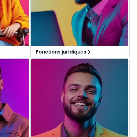
Fonctions juridiques
pécialement
Des solutions tout-en-un, spécialement
.
pensées pour les fonctions juridiques.
repérer dans
Une offre globale pour vous repérer dans
vos missions au quotidien.