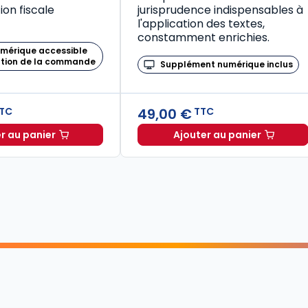
on fiscale
jurisprudence indispensables à
l'application des textes,
constamment enrichies.
umérique accessible
ation de la commande
Supplément numérique inclus
49,00 €
TC
TTC
r au panier
Ajouter au panier
Mémento Fiscal 2026 à TTC
Code de la santé publique 2026, annoté commenté en ligne (Coffret en 2 tomes) à TTC