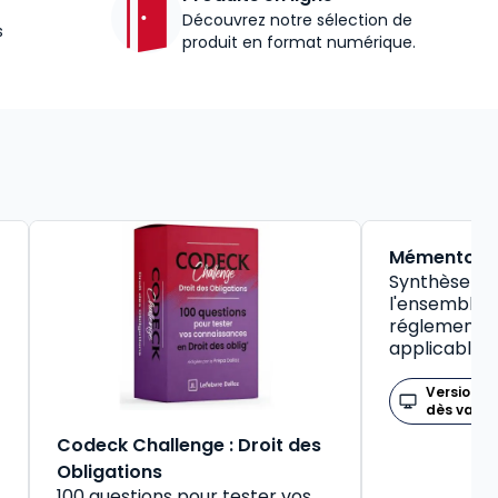
Découvrez notre sélection de
s
produit en format numérique.
BEST-SELLER
Mémento So
Synthèse pr
l'ensemble d
réglementat
applicable
Version n
dès valid
Codeck Challenge : Droit des
Obligations
100 questions pour tester vos