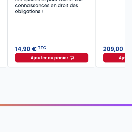
connaissances en droit des
obligations !
14,90 €
209,00 €
TTC
Ajouter au panier
Ajout
Code civil 2027, annoté à TTC