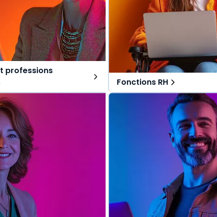
t professions
s
Fonctions RH
ns tout-en-un, spécialement
Des solutions tout-en-un, s
r les avocats et professions
pensées pour les fonctions RH
Une offre globale pour vous 
lobale pour vous repérer dans
vos missions au quotidien.
s au quotidien.