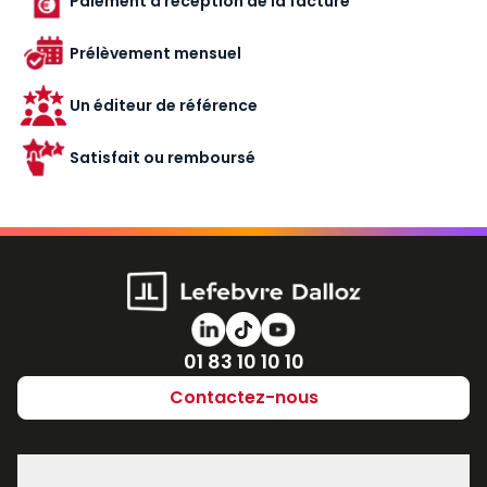
Paiement à réception de la facture
Prélèvement mensuel
Un éditeur de référence
Satisfait ou remboursé
Numéro de téléphone
01 83 10 10 10
Contactez-nous