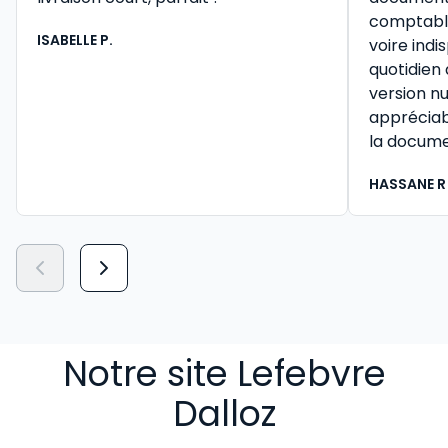
comptable 
ISABELLE P.
voire ind
quotidien
version n
appréciab
la docume
HASSANE R
Notre site Lefebvre
Dalloz