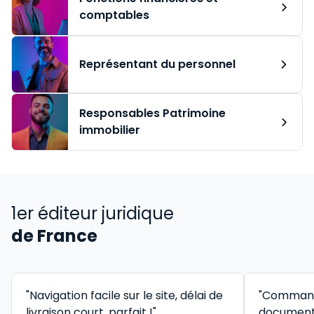
comptables
Représentant du personnel
Responsables Patrimoine
immobilier
1er éditeur juridique
de France
"Navigation facile sur le site, délai de
"Command
livraison court, parfait !"
documenta