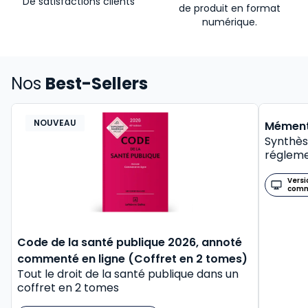
De satisfactions clients
de produit en format
numérique.
Nos
Best-Sellers
NOUVEAU
BEST-
Mément
Synthès
régleme
Versi
com
Code de la santé publique 2026, annoté
commenté en ligne (Coffret en 2 tomes)
Tout le droit de la santé publique dans un
coffret en 2 tomes