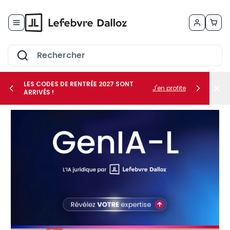
Allez au contenu
LES CODES DE RENTRÉE 2027 SONT
J'en profite
ARRIVÉS !
her le sous-menu Vos métiers
her le sous-menu Vos besoins