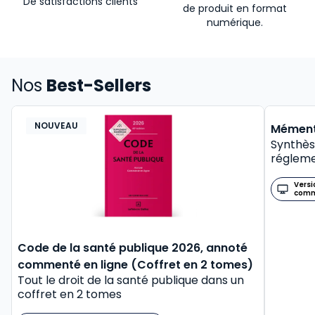
De satisfactions clients
de produit en format
numérique.
Nos
Best-Sellers
NOUVEAU
BEST-
Mément
Synthès
régleme
Versi
com
Code de la santé publique 2026, annoté
commenté en ligne (Coffret en 2 tomes)
Tout le droit de la santé publique dans un
coffret en 2 tomes