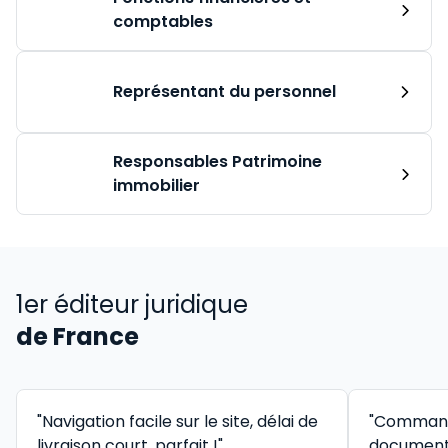
comptables
Représentant du personnel
Responsables Patrimoine
immobilier
1er éditeur juridique
de France
"Navigation facile sur le site, délai de
"Command
livraison court, parfait !"
documenta