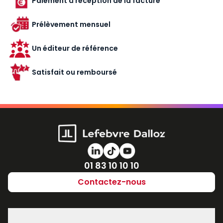
Paiement à réception de la facture
Prélèvement mensuel
Un éditeur de référence
Satisfait ou remboursé
Numéro de téléphone
01 83 10 10 10
Contactez-nous