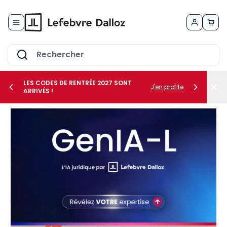
Allez au contenu
LES CODES DE RENTRÉE 2027 SONT
J'en profite
ARRIVÉS !
her le sous-menu Vos métiers
her le sous-menu Vos besoins