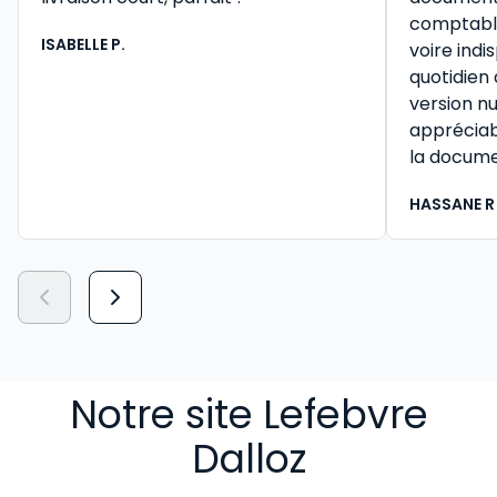
comptable 
ISABELLE P.
voire ind
quotidien
version n
appréciab
la docume
HASSANE R
Notre site Lefebvre
Dalloz