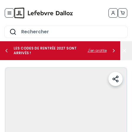
Allez au contenu
LES CODES DE RENTRÉE 2027 SONT
J'en profite
ARRIVÉS !
her le sous-menu Vos métiers
her le sous-menu Vos besoins