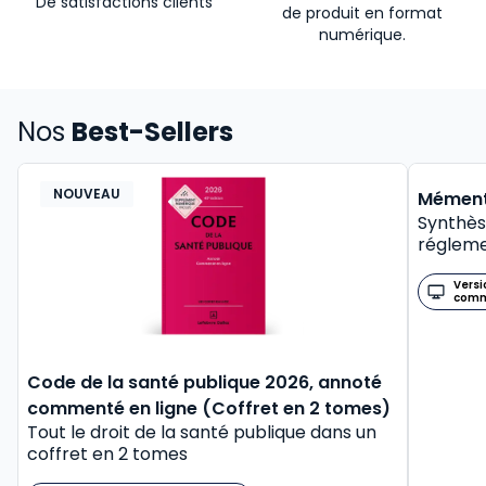
De satisfactions clients
de produit en format
numérique.
Nos
Best-Sellers
NOUVEAU
BEST-
Mément
Synthès
régleme
Versi
com
Code de la santé publique 2026, annoté
commenté en ligne (Coffret en 2 tomes)
Tout le droit de la santé publique dans un
coffret en 2 tomes