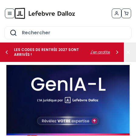
Allez au contenu
LES CODES DE RENTRÉE 2027 SONT
J'en profite
ARRIVÉS !
her le sous-menu Vos métiers
her le sous-menu Vos besoins