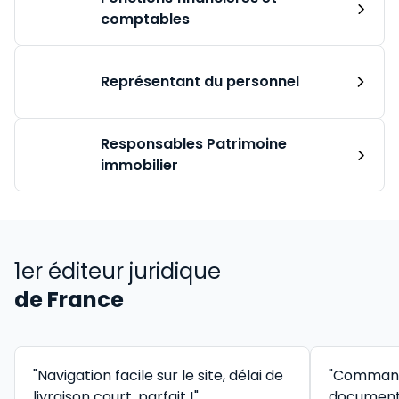
comptables
Représentant du personnel
Responsables Patrimoine
immobilier
1er éditeur juridique
de France
"Navigation facile sur le site, délai de
"Command
livraison court, parfait !"
documenta