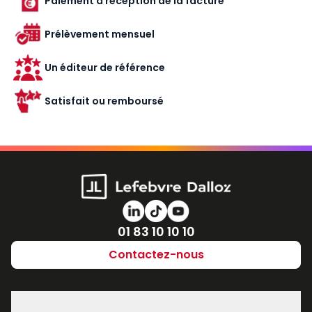
Paiement à réception de la facture
Prélèvement mensuel
Un éditeur de référence
Satisfait ou remboursé
Numéro de téléphone
01 83 10 10 10
Contactez-nous