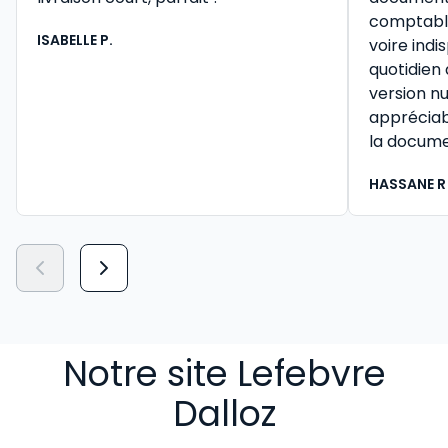
comptable 
ISABELLE P.
voire ind
quotidien
version n
appréciab
la docume
HASSANE R
Notre site Lefebvre
Dalloz