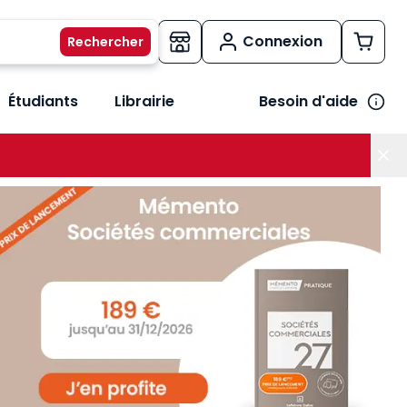
Connexion
Étudiants
Librairie
Besoin d'aide
os métiers
her le sous-menu Vos besoins