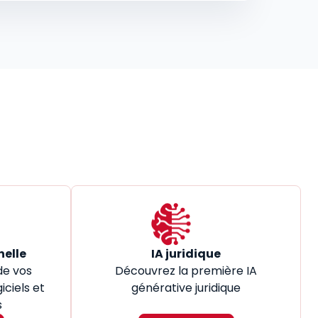
nelle
IA juridique
de vos
Découvrez la première IA
iciels et
générative juridique
s