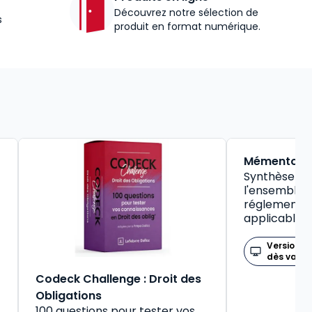
Découvrez notre sélection de
s
produit en format numérique.
BEST-SELLER
Mémento So
Synthèse pr
l'ensemble d
réglementat
applicable
Version n
dès valid
Codeck Challenge : Droit des
Obligations
100 questions pour tester vos