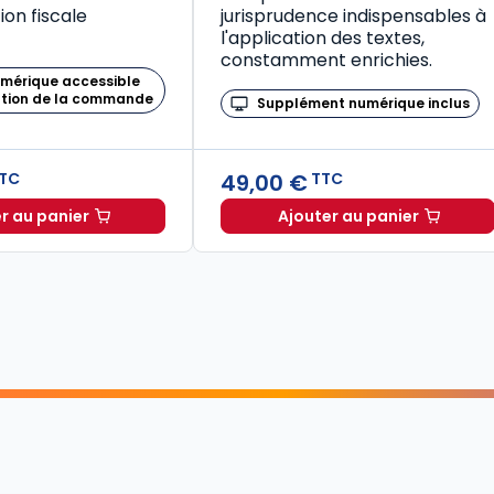
on fiscale
jurisprudence indispensables à
l'application des textes,
constamment enrichies.
umérique accessible
ation de la commande
Supplément numérique inclus
49,00 €
TC
TTC
r au panier
Ajouter au panier
Mémento Fiscal 2026 à TTC
Code de la santé publique 2026, annoté commenté en ligne (Coffret en 2 tomes) à TTC