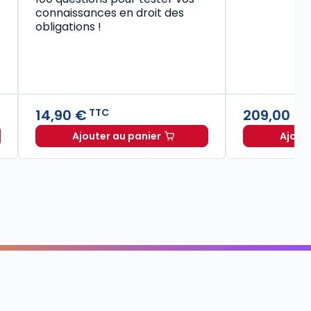
connaissances en droit des
obligations !
14,90 €
209,00 €
TTC
Ajouter au panier
Ajout
Code civil 2027, annoté à TTC