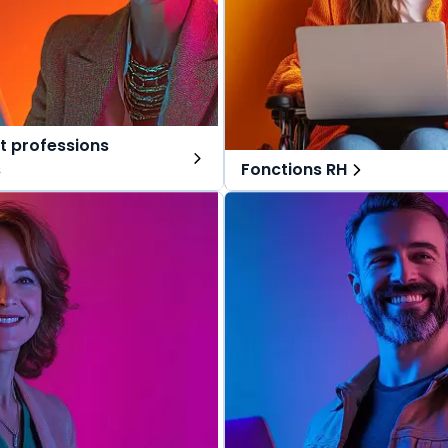
t professions
s
Fonctions RH
ns tout-en-un, spécialement
Des solutions tout-en-un, s
r les avocats et professions
pensées pour les fonctions RH
Une offre globale pour vous 
lobale pour vous repérer dans
vos missions au quotidien.
s au quotidien.