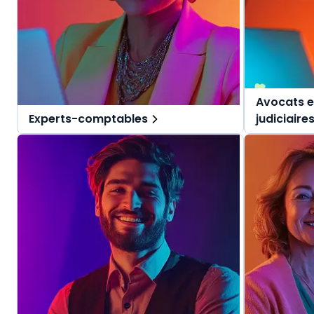
Avocats e
Experts-comptables
judiciaire
Des solutions tout-en-un, spécialement
Des solutio
pensées pour l'expert-comptable et ses
pensées pou
collaborateurs.
judiciaires.
Une offre globale pour vous repérer dans
Une offre g
vos missions au quotidien.
vos mission