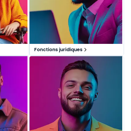
Fonctions juridiques
pécialement
Des solutions tout-en-un, spécialement
.
pensées pour les fonctions juridiques.
repérer dans
Une offre globale pour vous repérer dans
vos missions au quotidien.