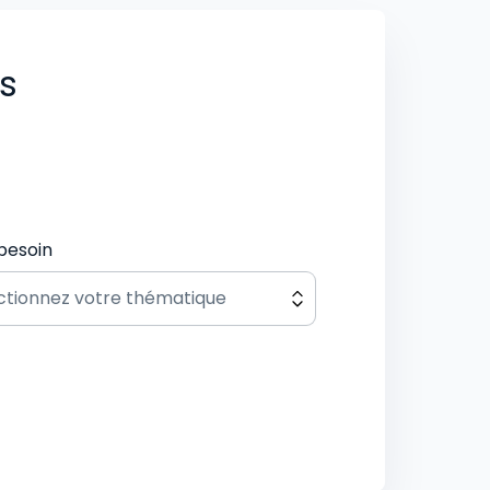
us
besoin