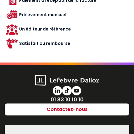
Paiement à réception de la facture
Prélèvement mensuel
Un éditeur de référence
Satisfait ou remboursé
Numéro de téléphone
01 83 10 10 10
Contactez-nous