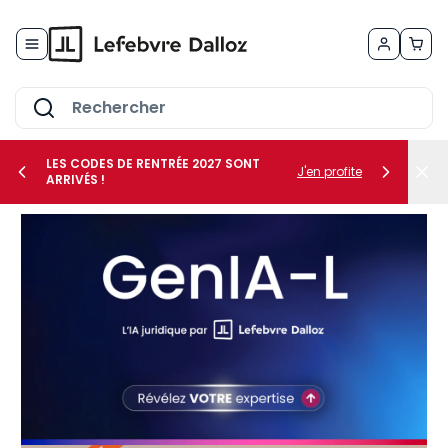
Allez au contenu
LES CODES DE RENTRÉE 2027 SONT
J'en profite
ARRIVÉS !
her le sous-menu Vos métiers
her le sous-menu Vos besoins