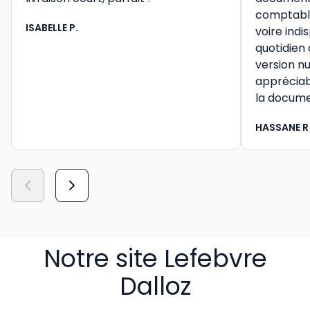
comptable 
ISABELLE P.
voire ind
quotidien
version n
appréciab
la docume
HASSANE R
Notre site Lefebvre
Dalloz