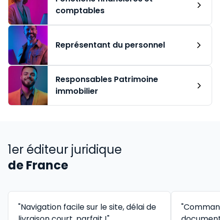
comptables
Représentant du personnel
Responsables Patrimoine
immobilier
1er éditeur juridique
de France
"Navigation facile sur le site, délai de
"Command
livraison court, parfait !"
documenta