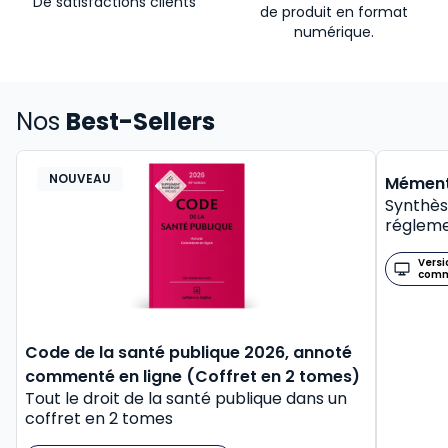
De satisfactions clients
de produit en format
numérique.
Nos
Best-Sellers
NOUVEAU
BEST-
Mément
Synthès
régleme
Versi
com
Code de la santé publique 2026, annoté
commenté en ligne (Coffret en 2 tomes)
Tout le droit de la santé publique dans un
coffret en 2 tomes