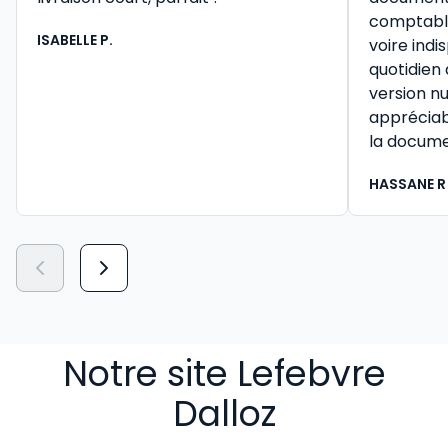
comptable 
ISABELLE P.
voire ind
quotidien
version n
appréciab
la docume
HASSANE R
Notre site Lefebvre
Dalloz