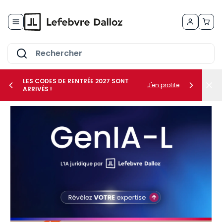
Allez au contenu
LES CODES DE RENTRÉE 2027 SONT
J'en profite
ARRIVÉS !
her le sous-menu Vos métiers
her le sous-menu Vos besoins