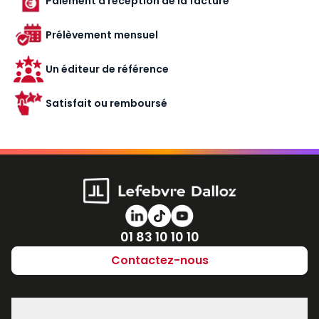
Paiement à réception de la facture
Prélèvement mensuel
Un éditeur de référence
Satisfait ou remboursé
Numéro de téléphone
01 83 10 10 10
Contactez-nous