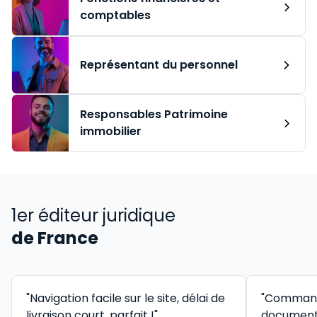
comptables
Représentant du personnel
Responsables Patrimoine
immobilier
1er éditeur juridique
de France
"Navigation facile sur le site, délai de
"Command
livraison court, parfait !"
documenta