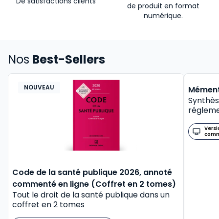
De satisfactions clients
de produit en format
numérique.
Nos
Best-Sellers
NOUVEAU
BEST-
Mément
Synthès
régleme
Versi
com
Code de la santé publique 2026, annoté
commenté en ligne (Coffret en 2 tomes)
Tout le droit de la santé publique dans un
coffret en 2 tomes