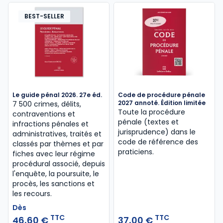
BEST-SELLER
Le guide pénal 2026. 27e éd.
Code de procédure pénale
2027 annoté. Édition limitée
7 500 crimes, délits,
Toute la procédure
contraventions et
pénale (textes et
infractions pénales et
jurisprudence) dans le
administratives, traités et
code de référence des
classés par thèmes et par
praticiens.
fiches avec leur régime
procédural associé, depuis
l'enquête, la poursuite, le
procès, les sanctions et
les recours.
Dès
TTC
TTC
46,60 €
37,00 €