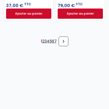
TTC
TTC
37,00 €
79,00 €
Ajouter au panier
Ajouter au panier
Code pénal 2027 annoté. Édition limitée à 37,00 € 
Code de procédure
1
2
3
4
5
6
7