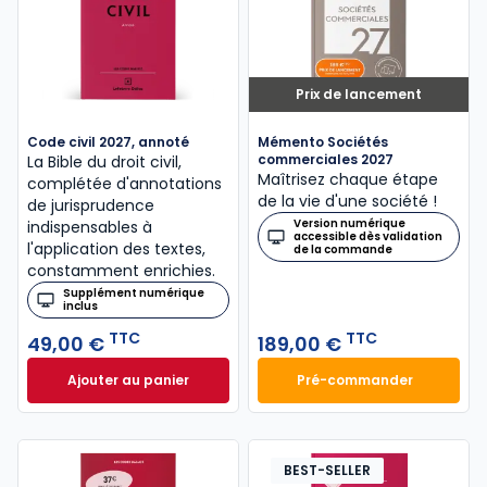
Prix de lancement
Code civil 2027, annoté
Mémento Sociétés
commerciales 2027
La Bible du droit civil,
Maîtrisez chaque étape
complétée d'annotations
de la vie d'une société !
de jurisprudence
Version numérique
indispensables à
accessible dès validation
l'application des textes,
de la commande
constamment enrichies.
Supplément numérique
inclus
TTC
TTC
49,00 €
189,00 €
Ajouter au panier
Pré-commander
Code civil 2027, annoté à 49,00 € TTC
Mémento Sociétés
BEST-SELLER