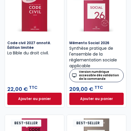
Code civil 2027 annoté.
Mémento Social 2026
Édition limitée
Synthèse pratique de
La Bible du droit civil.
l'ensemble de la
réglementation sociale
applicable
Version numérique
accessible dès validation
de la commande
TTC
TTC
22,00 €
209,00 €
Ajouter au panier
Ajouter au panier
Code civil 2027 annoté. Édition limitée à 22,00 € TT
Mémento Social 20
BEST-SELLER
BEST-SELLER