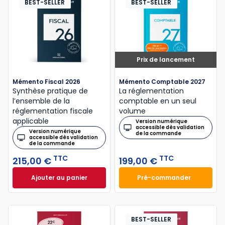
BEST-SELLER
BEST-SELLER
Prix de lancement
Mémento Fiscal 2026
Mémento Comptable 2027
Synthèse pratique de
La réglementation
l’ensemble de la
comptable en un seul
réglementation fiscale
volume
applicable
Version numérique
accessible dès validation
Version numérique
de la commande
accessible dès validation
de la commande
TTC
TTC
215,00 €
199,00 €
Ajouter au panier
Pré-commander
Mémento Fiscal 2026 à 215,00 € TTC
Mémento Comptabl
BEST-SELLER