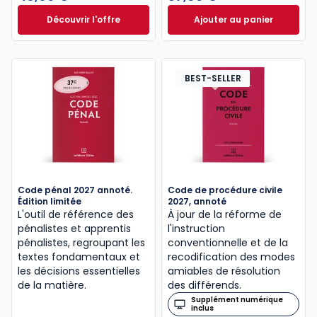
Découvrir l'offre
Ajouter au panier
Le guide pénal 2026. 27e éd. à partir de
Code de procédure
Dès
46,60 €
TTC
BEST-SELLER
Code pénal 2027 annoté.
Code de procédure civile
Édition limitée
2027, annoté
L'outil de référence des
À jour de la réforme de
pénalistes et apprentis
l'instruction
pénalistes, regroupant les
conventionnelle et de la
textes fondamentaux et
recodification des modes
les décisions essentielles
amiables de résolution
de la matière.
des différends.
Supplément numérique
inclus