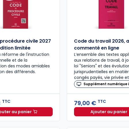
procédure civile 2027
Code du travail 2026, 
dition limitée
commenté en ligne
a réforme de l'instruction
L’ensemble des textes appl
nelle et de la
aux relations de travail, à j
ation des modes amiables
loi "Seniors" et des évolutio
ion des différends.
jurisprudentielles en matiè
congés payés, vie privée et
Supplément numérique i
TTC
TTC
€
79,00 €
outer au panier
Ajouter au panier
Code de procédure civile 2027 annoté. Édition limitée
Code du 