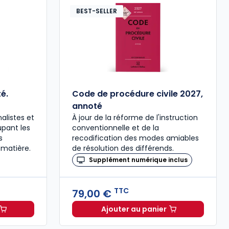
BEST-SELLER
é.
Code de procédure civile 2027,
annoté
alistes et
À jour de la réforme de l'instruction
upant les
conventionnelle et de la
s
recodification des modes amiables
 matière.
de résolution des différends.
Supplément numérique inclus
TTC
79,00 €
Ajouter au panier
ée à 37,00 € TTC
al 2027 annoté. Édition limitée à 37,00 € TTC
Code de procédure civil