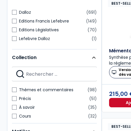
BEST-SELL
Dalloz
691
Editions Francis Lefebvre
149
Editions Législatives
70
Lefebvre Dalloz
1
Mémento 
Collection
Synthèse p
la régleme
Versio
dès v
Thèmes et commentaires
98
215,00
Précis
51
Aj
À savoir
35
Cours
32
Codes Dalloz Professionnels
29
BEST-SELL