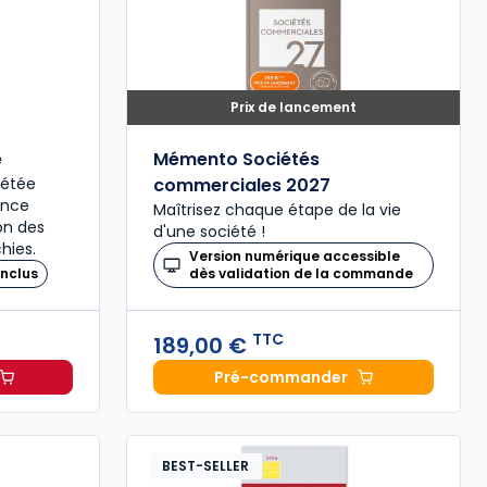
Prix de lancement
é
Mémento Sociétés
plétée
commerciales 2027
ence
Maîtrisez chaque étape de la vie
ion des
d'une société !
hies.
Version numérique accessible
nclus
dès validation de la commande
TTC
189,00 €
Pré-commander
il 2027, annoté à 49,00 € TTC
Mémento Sociétés comme
BEST-SELLER