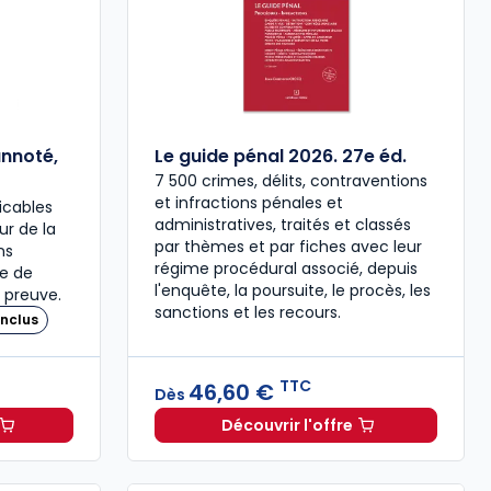
annoté,
Le guide pénal 2026. 27e éd.
7 500 crimes, délits, contraventions
et infractions pénales et
icables
administratives, traités et classés
our de la
par thèmes et par fiches avec leur
ns
régime procédural associé, depuis
re de
l'enquête, la poursuite, le procès, les
 preuve.
sanctions et les recours.
nclus
TTC
46,60 €
Dès
Découvrir l'offre
 à 37,00 € TTC
travail 2026, annoté, commenté en ligne à 79,00 € TTC
Le guide pénal 2026. 27e