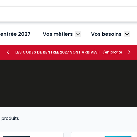
rentrée 2027
Vos métiers
Vos besoins
Afficher le sous-menu V
Affic
LES CODES DE RENTRÉE 2027 SONT ARRIVÉS !
J'en profite
3
produits