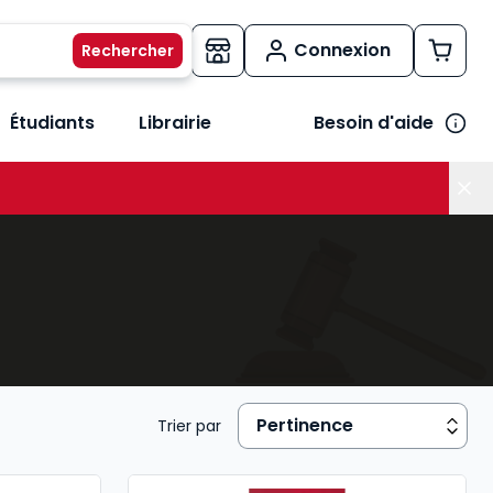
Connexion
Étudiants
Librairie
Besoin d'aide
os métiers
her le sous-menu Vos besoins
Trier par