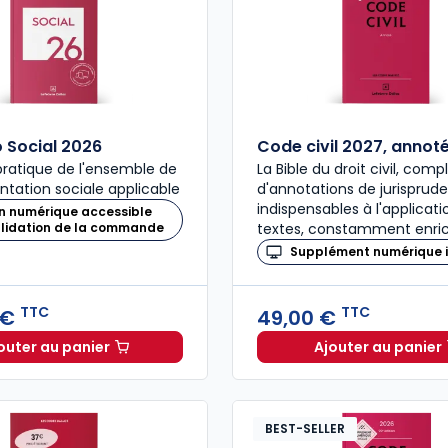
Social 2026
Code civil 2027, annot
ratique de l'ensemble de
La Bible du droit civil, com
ntation sociale applicable
d'annotations de jurisprud
indispensables à l'applicat
n numérique accessible
alidation de la commande
textes, constamment enric
Supplément numérique i
TTC
TTC
 €
49,00 €
outer au panier
Ajouter au panier
Mémento Social 2026 à 209,00 € TTC
Code civ
BEST-SELLER