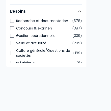
Direction générale
146
Besoins
Tout public
85
Recherche et documentation
578
Concours & examen
387
Gestion opérationnelle
339
Veille et actualité
289
Culture générale/Questions de
189
sociétés
IA juridique
8