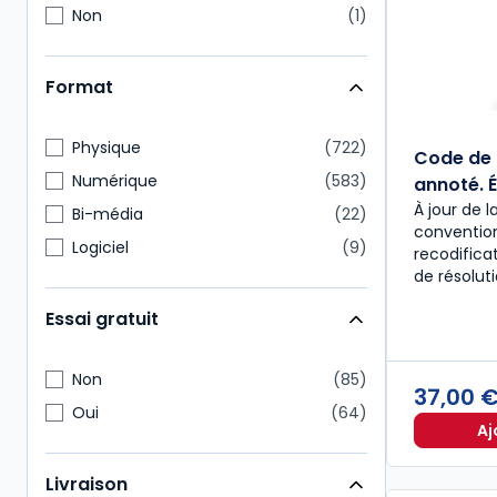
Non
1
Format
Physique
722
Code de 
Numérique
583
annoté. É
À jour de l
Bi-média
22
convention
Logiciel
9
recodific
de résolut
Essai gratuit
Non
85
37,00 
Oui
64
Aj
Livraison