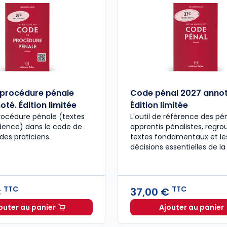
procédure pénale
Code pénal 2027 annot
té. Édition limitée
Édition limitée
rocédure pénale (textes
L'outil de référence des pén
udence) dans le code de
apprentis pénalistes, regro
des praticiens.
textes fondamentaux et le
décisions essentielles de la
TTC
TTC
€
37,00 €
outer au panier
Ajouter au panier
Code de procédure pénale 2027 annoté. Édition limit
Code pén