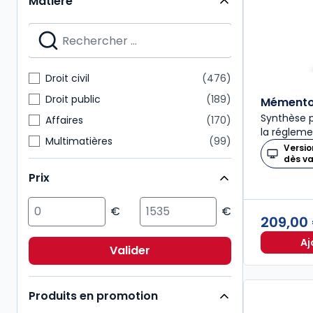
Matière
Mémentos
28
Nouvelle Bibliothèque de Thèses
28
Dalloz Action
27
Mémentos pratiques
24
Droit civil
476
Connaissance du droit
21
Droit public
189
Mémento 
Synthèse p
Affaires
170
la régleme
Multimatières
99
Versio
dès v
Social
99
Prix
Sciences politiques et sociales
98
Pénal
92
209,00
Fiscal
85
Aj
International
72
Valider
Immobilier
54
Produits en promotion