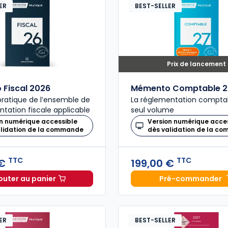
ER
BEST-SELLER
Prix de lancement
Fiscal 2026
Mémento Comptable 2
ratique de l’ensemble de
La réglementation compta
ntation fiscale applicable
seul volume
n numérique accessible
Version numérique acce
alidation de la commande
dès validation de la c
TTC
TTC
 €
199,00 €
outer au panier
Pré-commander
Mémento Fiscal 2026 à 215,00 € TTC
Mémento
ER
BEST-SELLER