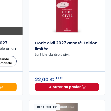
027
Code civil 2027 annoté. Édition
ble en un
limitée
La Bible du droit civil.
ssible
ommande
TTC
22,00 €
Ajouter au panier
 Comptable 2027 à 199,00 € TTC
Code civil 2027 annoté. 
BEST-SELLER