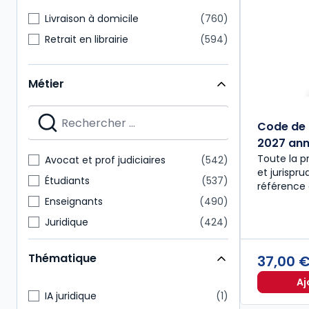
Livraison à domicile
760
Retrait en librairie
594
Métier
Code de 
2027 anno
Toute la p
Avocat et prof judiciaires
542
et jurispr
Étudiants
537
référence 
Enseignants
490
Juridique
424
Notaire
218
Thématique
37,00 
Expert-comptable
175
Aj
Administratif et financier
157
IA juridique
1
Commissaire aux comptes
151