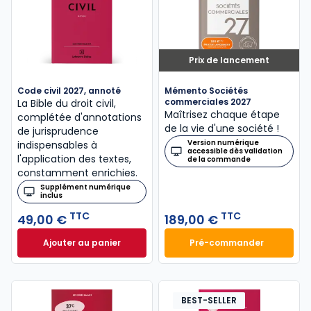
Prix de lancement
Code civil 2027, annoté
Mémento Sociétés
commerciales 2027
La Bible du droit civil,
Maîtrisez chaque étape
complétée d'annotations
de la vie d'une société !
de jurisprudence
Version numérique
indispensables à
accessible dès validation
l'application des textes,
de la commande
constamment enrichies.
Supplément numérique
inclus
TTC
TTC
49,00 €
189,00 €
Ajouter au panier
Pré-commander
Code civil 2027, annoté à 49,00 € TTC
Mémento Sociétés
BEST-SELLER