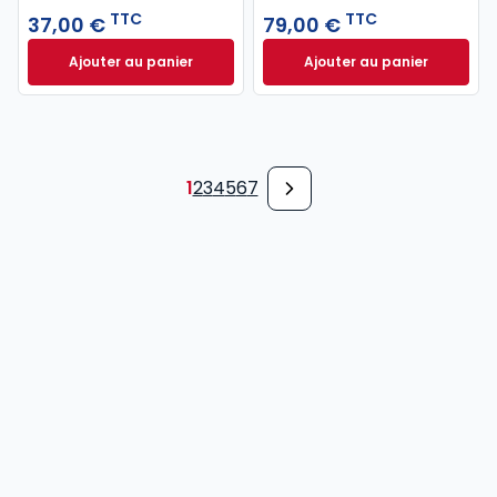
TTC
TTC
37,00 €
79,00 €
Ajouter au panier
Ajouter au panier
Code pénal 2027 annoté. Édition limitée à 37,00 € 
Code de procédure
1
2
3
4
5
6
7