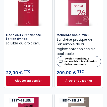
Code civil 2027 annoté.
Mémento Social 2026
Édition limitée
Synthèse pratique de
La Bible du droit civil.
l'ensemble de la
réglementation sociale
applicable
Version numérique
accessible dès validation
de la commande
TTC
TTC
22,00 €
209,00 €
Ajouter au panier
Ajouter au panier
Code civil 2027 annoté. Édition limitée à 22,00 € TT
Mémento Social 20
BEST-SELLER
BEST-SELLER