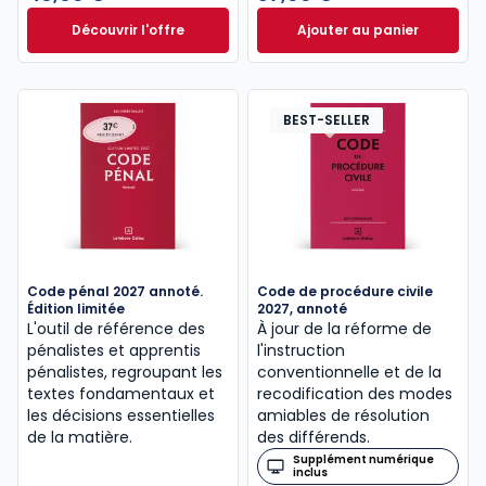
Découvrir l'offre
Ajouter au panier
Le guide pénal 2026. 27e éd. à partir de
Code de procédure
Dès
46,60 €
TTC
BEST-SELLER
Code pénal 2027 annoté.
Code de procédure civile
Édition limitée
2027, annoté
L'outil de référence des
À jour de la réforme de
pénalistes et apprentis
l'instruction
pénalistes, regroupant les
conventionnelle et de la
textes fondamentaux et
recodification des modes
les décisions essentielles
amiables de résolution
de la matière.
des différends.
Supplément numérique
inclus