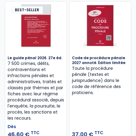
BEST-SELLER
Le guide pénal 2026. 27e éd.
Code de procédure pénale
2027 annoté. Édition limitée
7 500 crimes, délits,
Toute la procédure
contraventions et
pénale (textes et
infractions pénales et
jurisprudence) dans le
administratives, traités et
code de référence des
classés par thèmes et par
praticiens.
fiches avec leur régime
procédural associé, depuis
l'enquête, la poursuite, le
procès, les sanctions et
les recours.
Dès
TTC
TTC
46,60 €
37,00 €