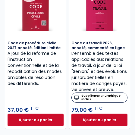
Code de procédure civile
Code du travail 2026,
2027 annoté. Édition limitée
annoté, commenté en ligne
À jour de la réforme de
L’ensemble des textes
l'instruction
applicables aux relations
conventionnelle et de la
de travail, à jour de la loi
recodification des modes
"Seniors" et des évolutions
amiables de résolution
jurisprudentielles en
des différends.
matière de congés payés,
vie privée et preuve.
Supplément numérique
inclus
TTC
TTC
37,00 €
79,00 €
Ajouter au panier
Ajouter au panier
Code de procédure civile 2027 annoté. Édition limit
Code du travail 2