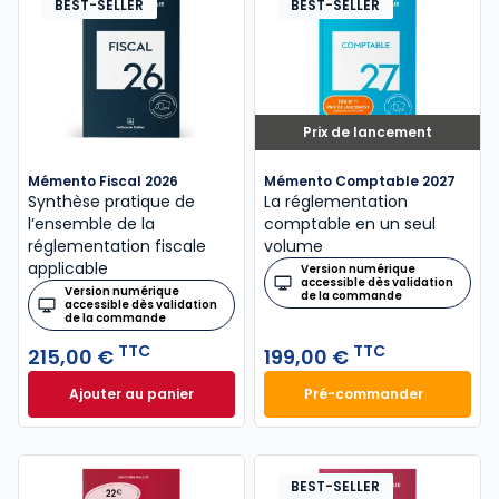
BEST-SELLER
BEST-SELLER
Prix de lancement
Mémento Fiscal 2026
Mémento Comptable 2027
Synthèse pratique de
La réglementation
l’ensemble de la
comptable en un seul
réglementation fiscale
volume
applicable
Version numérique
accessible dès validation
Version numérique
de la commande
accessible dès validation
de la commande
TTC
TTC
215,00 €
199,00 €
Ajouter au panier
Pré-commander
Mémento Fiscal 2026 à 215,00 € TTC
Mémento Comptabl
BEST-SELLER