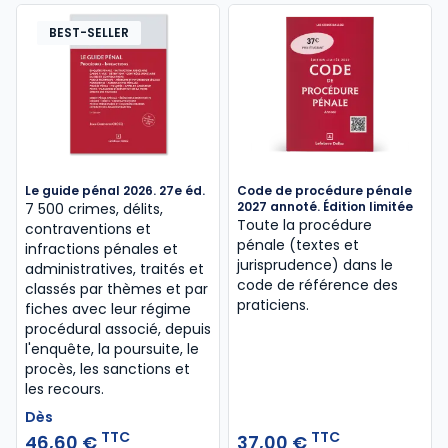
BEST-SELLER
Le guide pénal 2026. 27e éd.
Code de procédure pénale
2027 annoté. Édition limitée
7 500 crimes, délits,
Toute la procédure
contraventions et
pénale (textes et
infractions pénales et
jurisprudence) dans le
administratives, traités et
code de référence des
classés par thèmes et par
praticiens.
fiches avec leur régime
procédural associé, depuis
l'enquête, la poursuite, le
procès, les sanctions et
les recours.
Dès
TTC
TTC
46,60 €
37,00 €