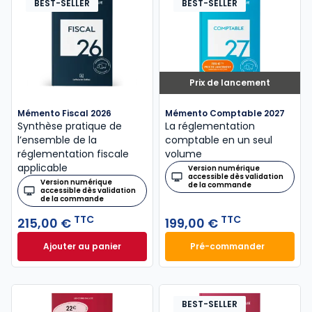
BEST-SELLER
BEST-SELLER
Prix de lancement
Mémento Fiscal 2026
Mémento Comptable 2027
Synthèse pratique de
La réglementation
l’ensemble de la
comptable en un seul
réglementation fiscale
volume
applicable
Version numérique
accessible dès validation
Version numérique
de la commande
accessible dès validation
de la commande
TTC
TTC
215,00 €
199,00 €
Ajouter au panier
Pré-commander
Mémento Fiscal 2026 à 215,00 € TTC
Mémento Comptabl
BEST-SELLER