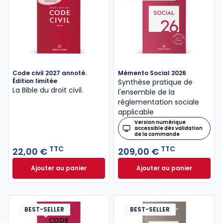
Code civil 2027 annoté.
Mémento Social 2026
Édition limitée
Synthèse pratique de
La Bible du droit civil.
l'ensemble de la
réglementation sociale
applicable
Version numérique
accessible dès validation
de la commande
TTC
TTC
22,00 €
209,00 €
Ajouter au panier
Ajouter au panier
Code civil 2027 annoté. Édition limitée à 22,00 € TT
Mémento Social 20
BEST-SELLER
BEST-SELLER