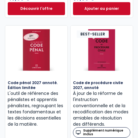
Découvrir l'offre
Ajouter au panier
Le guide pénal 2026. 27e éd. à partir de
Code de procédure
Dès
46,60 €
TTC
BEST-SELLER
Code pénal 2027 annoté.
Code de procédure civile
Édition limitée
2027, annoté
L'outil de référence des
À jour de la réforme de
pénalistes et apprentis
l'instruction
pénalistes, regroupant les
conventionnelle et de la
textes fondamentaux et
recodification des modes
les décisions essentielles
amiables de résolution
de la matière.
des différends.
Supplément numérique
inclus