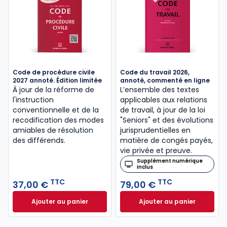
Code de procédure civile
Code du travail 2026,
2027 annoté. Édition limitée
annoté, commenté en ligne
À jour de la réforme de
L’ensemble des textes
l'instruction
applicables aux relations
conventionnelle et de la
de travail, à jour de la loi
recodification des modes
"Seniors" et des évolutions
amiables de résolution
jurisprudentielles en
des différends.
matière de congés payés,
vie privée et preuve.
Supplément numérique
inclus
TTC
TTC
37,00 €
79,00 €
Ajouter au panier
Ajouter au panier
Code de procédure civile 2027 annoté. Édition limit
Code du travail 2