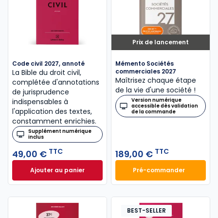
Prix de lancement
Code civil 2027, annoté
Mémento Sociétés
commerciales 2027
La Bible du droit civil,
Maîtrisez chaque étape
complétée d'annotations
de la vie d'une société !
de jurisprudence
Version numérique
indispensables à
accessible dès validation
l'application des textes,
de la commande
constamment enrichies.
Supplément numérique
inclus
TTC
TTC
49,00 €
189,00 €
Ajouter au panier
Pré-commander
Code civil 2027, annoté à 49,00 € TTC
Mémento Sociétés
BEST-SELLER