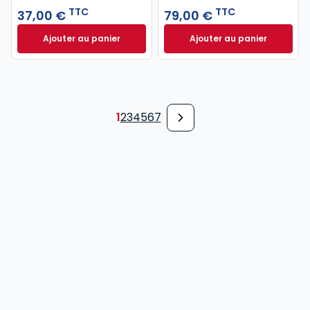
TTC
TTC
37,00 €
79,00 €
Ajouter au panier
Ajouter au panier
Code pénal 2027 annoté. Édition limitée à 37,00 € 
Code de procédure
1
2
3
4
5
6
7