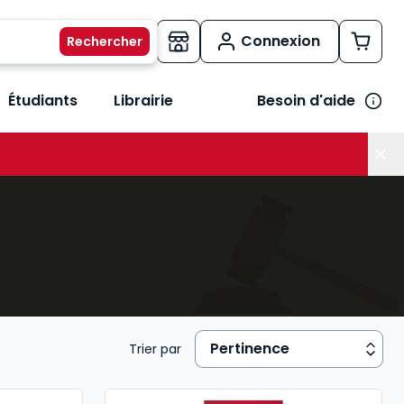
Connexion
Étudiants
Librairie
Besoin d'aide
os métiers
her le sous-menu Vos besoins
Trier par