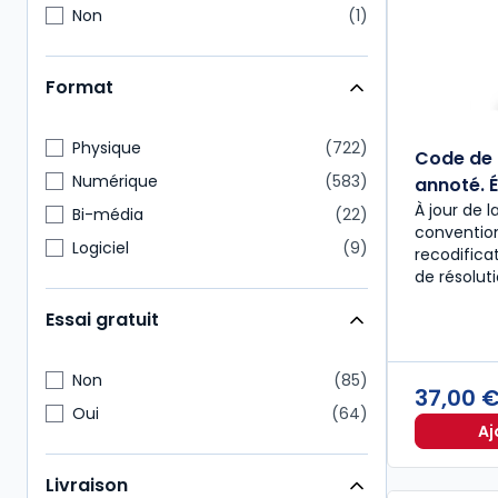
Non
1
Format
Physique
722
Code de 
Numérique
583
annoté. É
À jour de l
Bi-média
22
convention
Logiciel
9
recodific
de résolut
Essai gratuit
Non
85
37,00 
Oui
64
Aj
Livraison