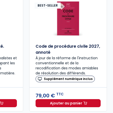
BEST-SELLER
é.
Code de procédure civile 2027,
annoté
alistes et
À jour de la réforme de l'instruction
upant les
conventionnelle et de la
s
recodification des modes amiables
 matière.
de résolution des différends.
Supplément numérique inclus
TTC
79,00 €
Ajouter au panier
ée à 37,00 € TTC
al 2027 annoté. Édition limitée à 37,00 € TTC
Code de procédure civil