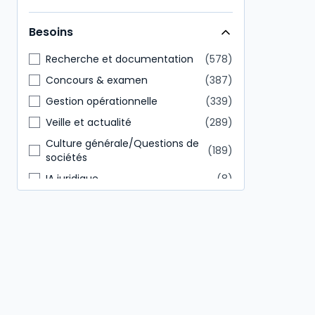
Direction générale
146
Besoins
Tout public
85
Recherche et documentation
578
Concours & examen
387
Gestion opérationnelle
339
Veille et actualité
289
Culture générale/Questions de
189
sociétés
IA juridique
8