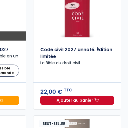
027
Code civil 2027 annoté. Édition
ble en un
limitée
La Bible du droit civil.
ssible
ommande
TTC
22,00 €
Ajouter au panier
 Comptable 2027 à 199,00 € TTC
Code civil 2027 annoté. 
BEST-SELLER