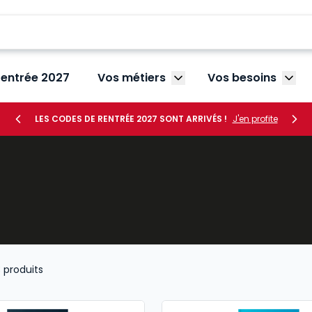
rentrée 2027
Vos métiers
Vos besoins
Afficher le sous-menu V
Affic
LES CODES DE RENTRÉE 2027 SONT ARRIVÉS !
J'en profite
3
produits