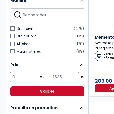
Matière
Mémentos
28
Nouvelle Bibliothèque de Thèses
28
Dalloz Action
27
Mémentos pratiques
24
Droit civil
476
Connaissance du droit
21
Droit public
189
Mémento 
Synthèse p
Affaires
170
la régleme
Multimatières
99
Versio
dès v
Social
99
Prix
Sciences politiques et sociales
98
Pénal
92
209,00
Fiscal
85
Aj
International
72
Valider
Immobilier
54
Produits en promotion