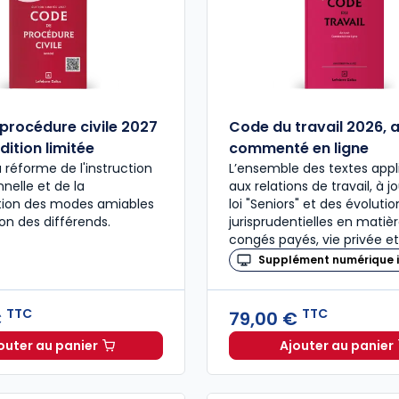
procédure civile 2027
Code du travail 2026, 
dition limitée
commenté en ligne
a réforme de l'instruction
L’ensemble des textes appl
nelle et de la
aux relations de travail, à j
ation des modes amiables
loi "Seniors" et des évolutio
ion des différends.
jurisprudentielles en matiè
congés payés, vie privée et
Supplément numérique i
TTC
TTC
€
79,00 €
outer au panier
Ajouter au panier
Code de procédure civile 2027 annoté. Édition limitée
Code du 