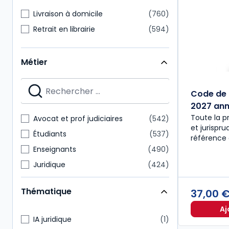
Livraison à domicile
760
Retrait en librairie
594
Métier
Code de 
2027 anno
Toute la p
Avocat et prof judiciaires
542
et jurispr
Étudiants
537
référence 
Enseignants
490
Juridique
424
Notaire
218
Thématique
37,00 
Expert-comptable
175
Aj
Administratif et financier
157
IA juridique
1
Commissaire aux comptes
151