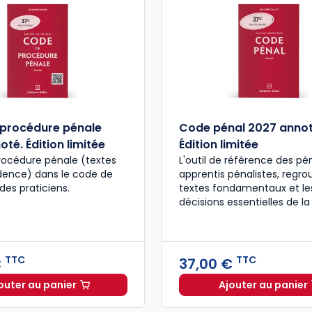
procédure pénale
Code pénal 2027 annot
té. Édition limitée
Édition limitée
rocédure pénale (textes
L'outil de référence des pén
udence) dans le code de
apprentis pénalistes, regro
des praticiens.
textes fondamentaux et le
décisions essentielles de la
TTC
TTC
€
37,00 €
outer au panier
Ajouter au panier
Code de procédure pénale 2027 annoté. Édition limit
Code pén