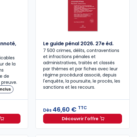
annoté,
Le guide pénal 2026. 27e éd.
7 500 crimes, délits, contraventions
et infractions pénales et
icables
administratives, traités et classés
our de la
par thèmes et par fiches avec leur
ns
régime procédural associé, depuis
re de
l'enquête, la poursuite, le procès, les
 preuve.
sanctions et les recours.
nclus
TTC
46,60 €
Dès
Découvrir l'offre
 à 37,00 € TTC
travail 2026, annoté, commenté en ligne à 79,00 € TTC
Le guide pénal 2026. 27e