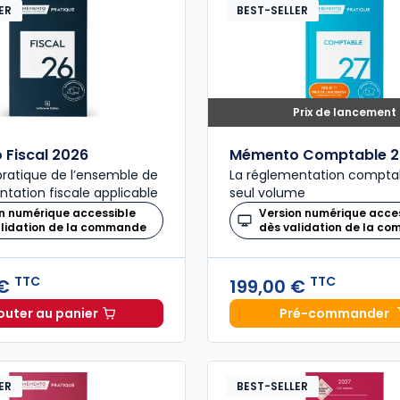
ER
BEST-SELLER
Prix de lancement
Fiscal 2026
Mémento Comptable 2
ratique de l’ensemble de
La réglementation compta
ntation fiscale applicable
seul volume
n numérique accessible
Version numérique acce
alidation de la commande
dès validation de la c
TTC
TTC
 €
199,00 €
outer au panier
Pré-commander
Mémento Fiscal 2026 à 215,00 € TTC
Mémento
ER
BEST-SELLER