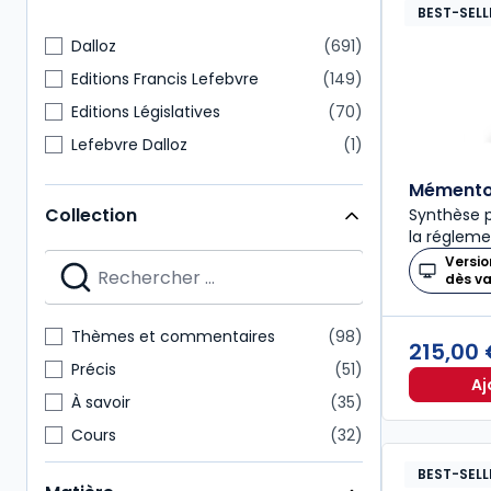
BEST-SELL
Dalloz
691
Editions Francis Lefebvre
149
Editions Législatives
70
Lefebvre Dalloz
1
Mémento 
Collection
Synthèse p
la régleme
Versio
dès v
Thèmes et commentaires
98
215,00
Précis
51
Aj
À savoir
35
Cours
32
Codes Dalloz Professionnels
29
BEST-SELL