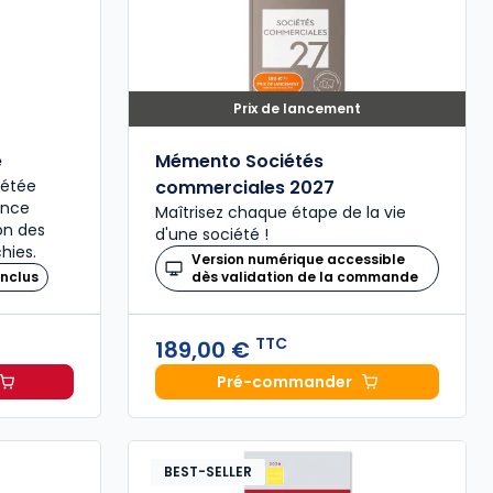
Prix de lancement
é
Mémento Sociétés
plétée
commerciales 2027
ence
Maîtrisez chaque étape de la vie
ion des
d'une société !
hies.
Version numérique accessible
nclus
dès validation de la commande
TTC
189,00 €
Pré-commander
il 2027, annoté à 49,00 € TTC
Mémento Sociétés comme
BEST-SELLER