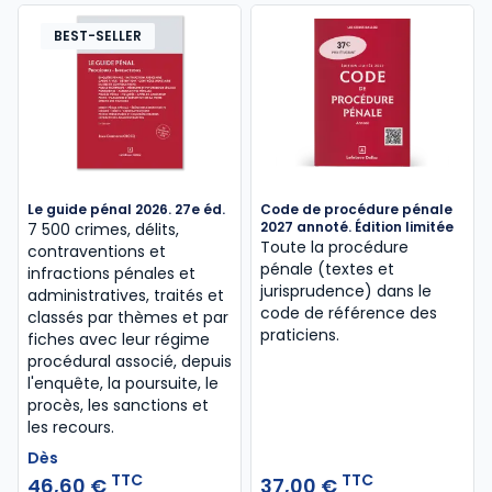
BEST-SELLER
Le guide pénal 2026. 27e éd.
Code de procédure pénale
2027 annoté. Édition limitée
7 500 crimes, délits,
Toute la procédure
contraventions et
pénale (textes et
infractions pénales et
jurisprudence) dans le
administratives, traités et
code de référence des
classés par thèmes et par
praticiens.
fiches avec leur régime
procédural associé, depuis
l'enquête, la poursuite, le
procès, les sanctions et
les recours.
Dès
TTC
TTC
46,60 €
37,00 €