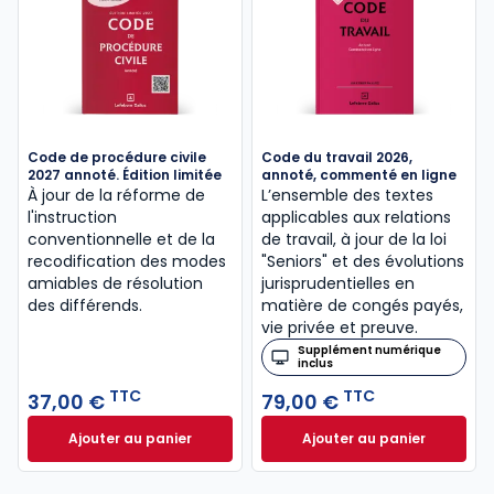
Code de procédure civile
Code du travail 2026,
2027 annoté. Édition limitée
annoté, commenté en ligne
À jour de la réforme de
L’ensemble des textes
l'instruction
applicables aux relations
conventionnelle et de la
de travail, à jour de la loi
recodification des modes
"Seniors" et des évolutions
amiables de résolution
jurisprudentielles en
des différends.
matière de congés payés,
vie privée et preuve.
Supplément numérique
inclus
TTC
TTC
37,00 €
79,00 €
Ajouter au panier
Ajouter au panier
Code de procédure civile 2027 annoté. Édition limit
Code du travail 2