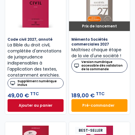
Prix de lancement
Code civil 2027, annoté
Mémento Sociétés
commerciales 2027
La Bible du droit civil,
Maîtrisez chaque étape
complétée d'annotations
de la vie d'une société !
de jurisprudence
Version numérique
indispensables à
accessible dès validation
l'application des textes,
de la commande
constamment enrichies.
Supplément numérique
inclus
TTC
TTC
49,00 €
189,00 €
Ajouter au panier
Pré-commander
Code civil 2027, annoté à 49,00 € TTC
Mémento Sociétés
BEST-SELLER