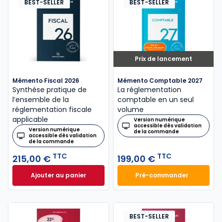
BEST-SELLER
BEST-SELLER
Prix de lancement
Mémento Fiscal 2026
Mémento Comptable 2027
Synthèse pratique de
La réglementation
l’ensemble de la
comptable en un seul
réglementation fiscale
volume
applicable
Version numérique
accessible dès validation
Version numérique
de la commande
accessible dès validation
de la commande
TTC
TTC
215,00 €
199,00 €
Ajouter au panier
Pré-commander
Mémento Fiscal 2026 à 215,00 € TTC
Mémento Comptabl
BEST-SELLER