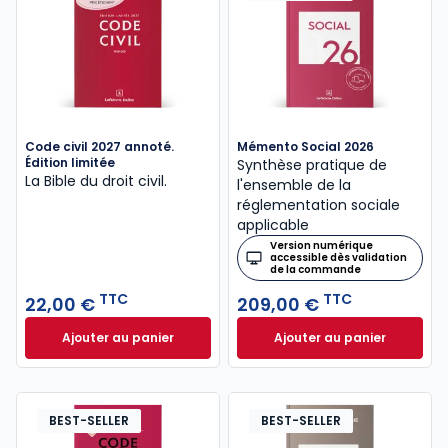
Code civil 2027 annoté.
Mémento Social 2026
Édition limitée
Synthèse pratique de
La Bible du droit civil.
l'ensemble de la
réglementation sociale
applicable
Version numérique
accessible dès validation
de la commande
TTC
TTC
22,00 €
209,00 €
Ajouter au panier
Ajouter au panier
Code civil 2027 annoté. Édition limitée à 22,00 € TT
Mémento Social 20
BEST-SELLER
BEST-SELLER