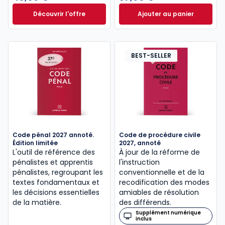
Découvrir l'offre
Ajouter au panier
Le guide pénal 2026. 27e éd. à partir de
Code de procédure
Dès
46,60 €
TTC
BEST-SELLER
Code pénal 2027 annoté.
Code de procédure civile
Édition limitée
2027, annoté
L'outil de référence des
À jour de la réforme de
pénalistes et apprentis
l'instruction
pénalistes, regroupant les
conventionnelle et de la
textes fondamentaux et
recodification des modes
les décisions essentielles
amiables de résolution
de la matière.
des différends.
Supplément numérique
inclus