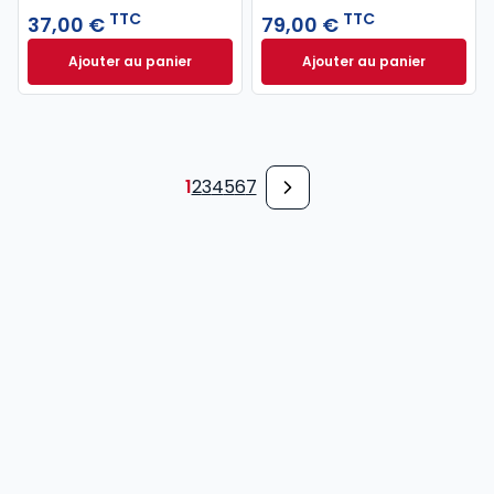
TTC
TTC
37,00 €
79,00 €
Ajouter au panier
Ajouter au panier
Code pénal 2027 annoté. Édition limitée à 37,00 € 
Code de procédure
1
2
3
4
5
6
7