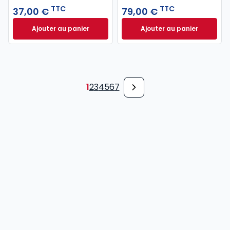
TTC
TTC
37,00 €
79,00 €
Ajouter au panier
Ajouter au panier
Code pénal 2027 annoté. Édition limitée à 37,00 € 
Code de procédure
1
2
3
4
5
6
7