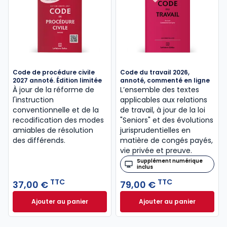
Code de procédure civile
Code du travail 2026,
2027 annoté. Édition limitée
annoté, commenté en ligne
À jour de la réforme de
L’ensemble des textes
l'instruction
applicables aux relations
conventionnelle et de la
de travail, à jour de la loi
recodification des modes
"Seniors" et des évolutions
amiables de résolution
jurisprudentielles en
des différends.
matière de congés payés,
vie privée et preuve.
Supplément numérique
inclus
TTC
TTC
37,00 €
79,00 €
Ajouter au panier
Ajouter au panier
Code de procédure civile 2027 annoté. Édition limit
Code du travail 2