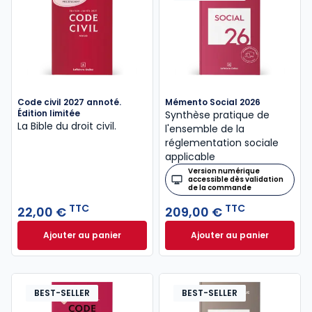
Code civil 2027 annoté.
Mémento Social 2026
Édition limitée
Synthèse pratique de
La Bible du droit civil.
l'ensemble de la
réglementation sociale
applicable
Version numérique
accessible dès validation
de la commande
TTC
TTC
22,00 €
209,00 €
Ajouter au panier
Ajouter au panier
Code civil 2027 annoté. Édition limitée à 22,00 € TT
Mémento Social 20
BEST-SELLER
BEST-SELLER