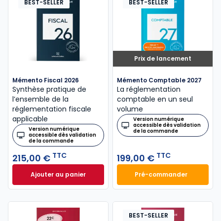
BEST-SELLER
BEST-SELLER
Prix de lancement
Mémento Fiscal 2026
Mémento Comptable 2027
Synthèse pratique de
La réglementation
l’ensemble de la
comptable en un seul
réglementation fiscale
volume
applicable
Version numérique
accessible dès validation
Version numérique
de la commande
accessible dès validation
de la commande
TTC
TTC
215,00 €
199,00 €
Ajouter au panier
Pré-commander
Mémento Fiscal 2026 à 215,00 € TTC
Mémento Comptabl
BEST-SELLER