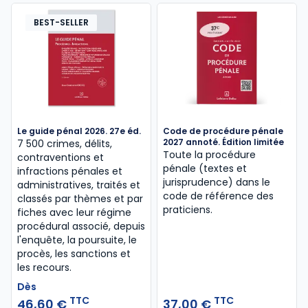
BEST-SELLER
Le guide pénal 2026. 27e éd.
Code de procédure pénale
2027 annoté. Édition limitée
7 500 crimes, délits,
Toute la procédure
contraventions et
pénale (textes et
infractions pénales et
jurisprudence) dans le
administratives, traités et
code de référence des
classés par thèmes et par
praticiens.
fiches avec leur régime
procédural associé, depuis
l'enquête, la poursuite, le
procès, les sanctions et
les recours.
Dès
TTC
TTC
46,60 €
37,00 €