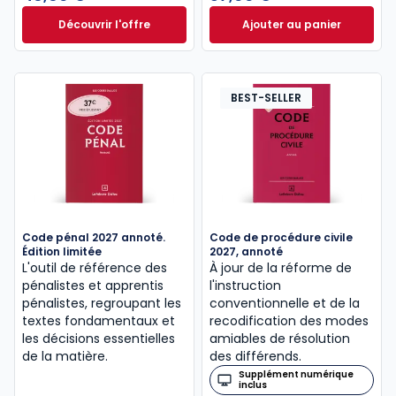
Découvrir l'offre
Ajouter au panier
Le guide pénal 2026. 27e éd. à partir de
Code de procédure
Dès
46,60 €
TTC
BEST-SELLER
Code pénal 2027 annoté.
Code de procédure civile
Édition limitée
2027, annoté
L'outil de référence des
À jour de la réforme de
pénalistes et apprentis
l'instruction
pénalistes, regroupant les
conventionnelle et de la
textes fondamentaux et
recodification des modes
les décisions essentielles
amiables de résolution
de la matière.
des différends.
Supplément numérique
inclus