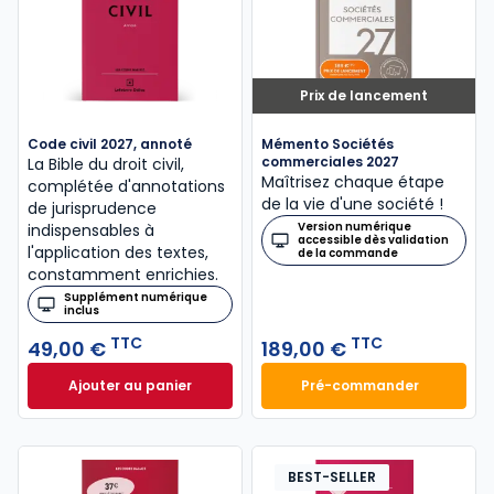
Prix de lancement
Code civil 2027, annoté
Mémento Sociétés
commerciales 2027
La Bible du droit civil,
Maîtrisez chaque étape
complétée d'annotations
de la vie d'une société !
de jurisprudence
Version numérique
indispensables à
accessible dès validation
l'application des textes,
de la commande
constamment enrichies.
Supplément numérique
inclus
TTC
TTC
49,00 €
189,00 €
Ajouter au panier
Pré-commander
Code civil 2027, annoté à 49,00 € TTC
Mémento Sociétés
BEST-SELLER