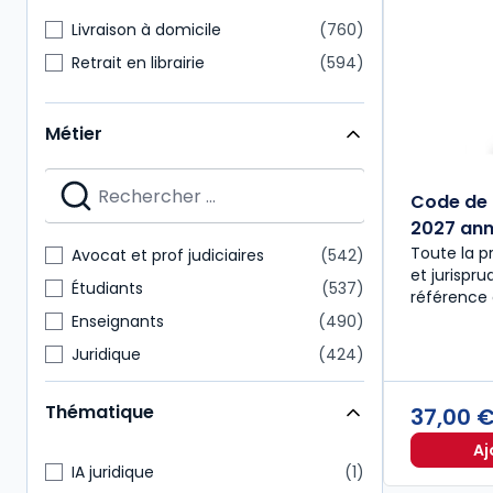
Livraison à domicile
760
Retrait en librairie
594
Métier
Code de 
2027 anno
Toute la p
Avocat et prof judiciaires
542
et jurispr
Étudiants
537
référence 
Enseignants
490
Juridique
424
Notaire
218
Thématique
37,00 
Expert-comptable
175
Aj
Administratif et financier
157
IA juridique
1
Commissaire aux comptes
151