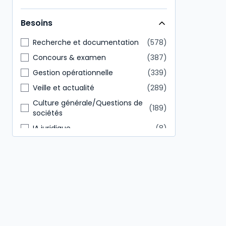
Direction générale
146
Besoins
Tout public
85
Recherche et documentation
578
Concours & examen
387
Gestion opérationnelle
339
Veille et actualité
289
Culture générale/Questions de
189
sociétés
IA juridique
8