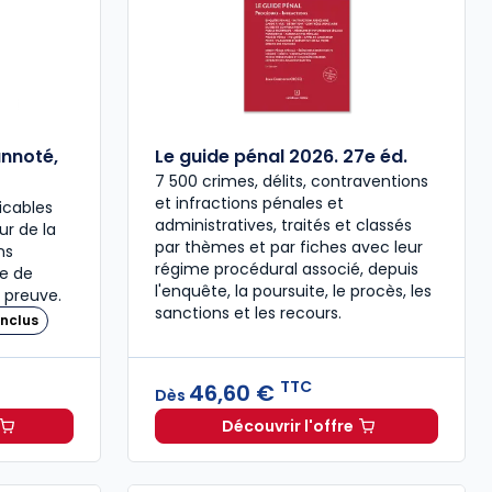
annoté,
Le guide pénal 2026. 27e éd.
7 500 crimes, délits, contraventions
et infractions pénales et
icables
administratives, traités et classés
our de la
par thèmes et par fiches avec leur
ns
régime procédural associé, depuis
re de
l'enquête, la poursuite, le procès, les
 preuve.
sanctions et les recours.
nclus
TTC
46,60 €
Dès
Découvrir l'offre
 à 37,00 € TTC
travail 2026, annoté, commenté en ligne à 79,00 € TTC
Le guide pénal 2026. 27e