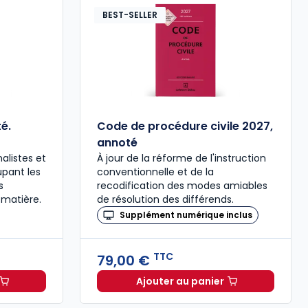
BEST-SELLER
é.
Code de procédure civile 2027,
annoté
alistes et
À jour de la réforme de l'instruction
upant les
conventionnelle et de la
s
recodification des modes amiables
 matière.
de résolution des différends.
Supplément numérique inclus
TTC
79,00 €
Ajouter au panier
ée à 37,00 € TTC
al 2027 annoté. Édition limitée à 37,00 € TTC
Code de procédure civil