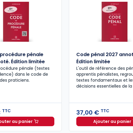
procédure pénale
Code pénal 2027 annot
té. Édition limitée
Édition limitée
rocédure pénale (textes
L'outil de référence des pén
udence) dans le code de
apprentis pénalistes, regro
des praticiens.
textes fondamentaux et le
décisions essentielles de la
TTC
TTC
€
37,00 €
outer au panier
Ajouter au panier
Code de procédure pénale 2027 annoté. Édition limit
Code pén