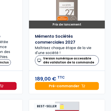
Prix de lancement
é
Mémento Sociétés
plétée
commerciales 2027
ence
Maîtrisez chaque étape de la vie
ion des
d'une société !
hies.
Version numérique accessible
nclus
dès validation de la commande
TTC
189,00 €
Pré-commander
il 2027, annoté à 49,00 € TTC
Mémento Sociétés comme
BEST-SELLER