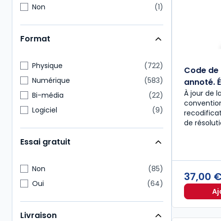
Non
1
Format
Physique
722
Code de 
Numérique
583
annoté. É
À jour de l
Bi-média
22
convention
Logiciel
9
recodific
de résolut
Essai gratuit
Non
85
37,00 
Oui
64
Aj
Livraison