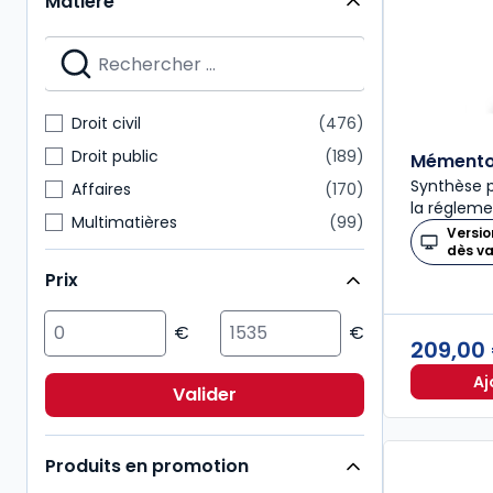
Matière
Mémentos
28
Nouvelle Bibliothèque de Thèses
28
Dalloz Action
27
Mémentos pratiques
24
Droit civil
476
Connaissance du droit
21
Droit public
189
Mémento 
Synthèse p
Affaires
170
la régleme
Multimatières
99
Versio
dès v
Social
99
Prix
Sciences politiques et sociales
98
Pénal
92
209,00
Fiscal
85
Aj
International
72
Valider
Immobilier
54
Produits en promotion