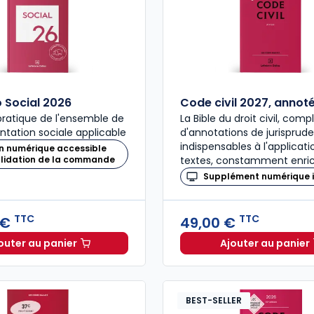
Social 2026
Code civil 2027, annot
ratique de l'ensemble de
La Bible du droit civil, com
ntation sociale applicable
d'annotations de jurisprud
indispensables à l'applicat
n numérique accessible
alidation de la commande
textes, constamment enric
Supplément numérique i
TTC
TTC
 €
49,00 €
outer au panier
Ajouter au panier
Mémento Social 2026 à 209,00 € TTC
Code civ
BEST-SELLER