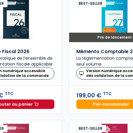
ER
BEST-SELLER
Prix de lancement
Fiscal 2026
Mémento Comptable 2
ratique de l’ensemble de
La réglementation compta
ntation fiscale applicable
seul volume
n numérique accessible
Version numérique acce
alidation de la commande
dès validation de la c
TTC
TTC
 €
199,00 €
outer au panier
Pré-commander
Mémento Fiscal 2026 à 215,00 € TTC
Mémento
ER
BEST-SELLER