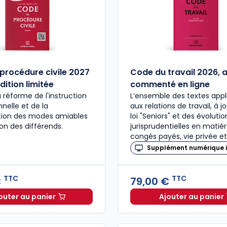
procédure civile 2027
Code du travail 2026, 
dition limitée
commenté en ligne
a réforme de l'instruction
L’ensemble des textes appl
nelle et de la
aux relations de travail, à j
ation des modes amiables
loi "Seniors" et des évolutio
ion des différends.
jurisprudentielles en matiè
congés payés, vie privée et
Supplément numérique i
TTC
TTC
€
79,00 €
outer au panier
Ajouter au panier
Code de procédure civile 2027 annoté. Édition limitée
Code du 