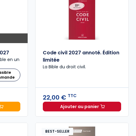
027
Code civil 2027 annoté. Édition
ble en un
limitée
La Bible du droit civil.
ssible
ommande
TTC
22,00 €
Ajouter au panier
 Comptable 2027 à 199,00 € TTC
Code civil 2027 annoté. 
BEST-SELLER