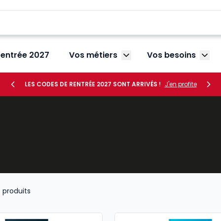
rentrée 2027
Vos métiers
Vos besoins
Afficher le sous-menu V
Affic
LES CODES DE RENTRÉE 2027 SONT ARRIVÉS !
J'en profite
3
produits