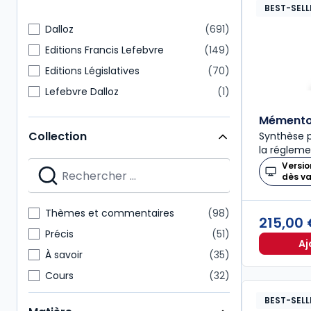
BEST-SELL
Dalloz
691
Editions Francis Lefebvre
149
Editions Législatives
70
Lefebvre Dalloz
1
Mémento 
Collection
Synthèse p
la régleme
Versio
dès v
Thèmes et commentaires
98
215,00
Précis
51
Aj
À savoir
35
Cours
32
Codes Dalloz Professionnels
29
BEST-SELL