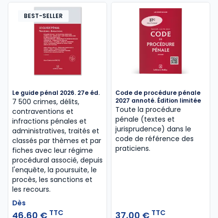
BEST-SELLER
Le guide pénal 2026. 27e éd.
Code de procédure pénale
2027 annoté. Édition limitée
7 500 crimes, délits,
Toute la procédure
contraventions et
pénale (textes et
infractions pénales et
jurisprudence) dans le
administratives, traités et
code de référence des
classés par thèmes et par
praticiens.
fiches avec leur régime
procédural associé, depuis
l'enquête, la poursuite, le
procès, les sanctions et
les recours.
Dès
TTC
TTC
46,60 €
37,00 €