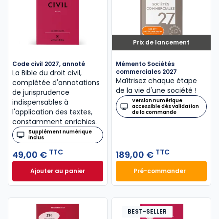
Prix de lancement
Code civil 2027, annoté
Mémento Sociétés
commerciales 2027
La Bible du droit civil,
Maîtrisez chaque étape
complétée d'annotations
de la vie d'une société !
de jurisprudence
Version numérique
indispensables à
accessible dès validation
l'application des textes,
de la commande
constamment enrichies.
Supplément numérique
inclus
TTC
TTC
49,00 €
189,00 €
Ajouter au panier
Pré-commander
Code civil 2027, annoté à 49,00 € TTC
Mémento Sociétés
BEST-SELLER