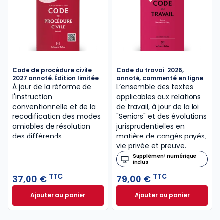
Code de procédure civile
Code du travail 2026,
2027 annoté. Édition limitée
annoté, commenté en ligne
À jour de la réforme de
L’ensemble des textes
l'instruction
applicables aux relations
conventionnelle et de la
de travail, à jour de la loi
recodification des modes
"Seniors" et des évolutions
amiables de résolution
jurisprudentielles en
des différends.
matière de congés payés,
vie privée et preuve.
Supplément numérique
inclus
TTC
TTC
37,00 €
79,00 €
Ajouter au panier
Ajouter au panier
Code de procédure civile 2027 annoté. Édition limit
Code du travail 2