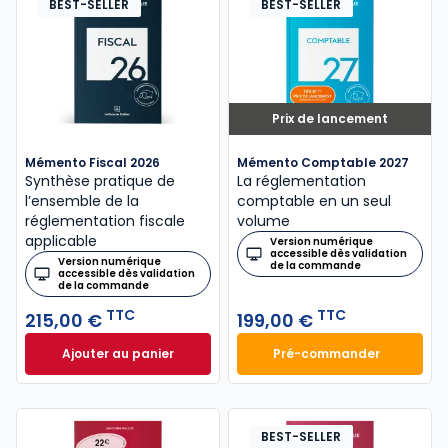
BEST-SELLER
BEST-SELLER
Prix de lancement
Mémento Fiscal 2026
Mémento Comptable 2027
Synthèse pratique de
La réglementation
l’ensemble de la
comptable en un seul
réglementation fiscale
volume
applicable
Version numérique
accessible dès validation
Version numérique
de la commande
accessible dès validation
de la commande
TTC
TTC
215,00 €
199,00 €
Ajouter au panier
Pré-commander
Mémento Fiscal 2026 à 215,00 € TTC
Mémento Comptabl
BEST-SELLER