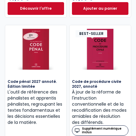
Découvrir l'offre
Ajouter au panier
Le guide pénal 2026. 27e éd. à partir de
Code de procédure
Dès
46,60 €
TTC
BEST-SELLER
Code pénal 2027 annoté.
Code de procédure civile
Édition limitée
2027, annoté
L'outil de référence des
À jour de la réforme de
pénalistes et apprentis
l'instruction
pénalistes, regroupant les
conventionnelle et de la
textes fondamentaux et
recodification des modes
les décisions essentielles
amiables de résolution
de la matière.
des différends.
Supplément numérique
inclus