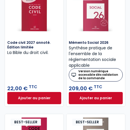
Code civil 2027 annoté.
Mémento Social 2026
Édition limitée
Synthèse pratique de
La Bible du droit civil.
l'ensemble de la
réglementation sociale
applicable
Version numérique
accessible dès validation
de la commande
TTC
TTC
22,00 €
209,00 €
Ajouter au panier
Ajouter au panier
Code civil 2027 annoté. Édition limitée à 22,00 € TT
Mémento Social 20
BEST-SELLER
BEST-SELLER