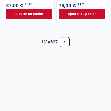
TTC
TTC
37,00 €
79,00 €
Ajouter au panier
Ajouter au panier
Code pénal 2027 annoté. Édition limitée à 37,00 € 
Code de procédure
1
2
3
4
5
6
7