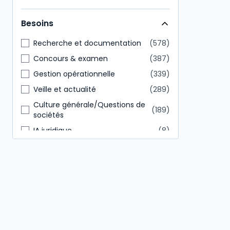
Direction générale
146
Besoins
Tout public
85
Recherche et documentation
578
Concours & examen
387
Gestion opérationnelle
339
Veille et actualité
289
Culture générale/Questions de
189
sociétés
IA juridique
8