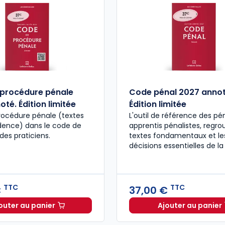
procédure pénale
Code pénal 2027 annot
té. Édition limitée
Édition limitée
rocédure pénale (textes
L'outil de référence des pén
udence) dans le code de
apprentis pénalistes, regro
des praticiens.
textes fondamentaux et le
décisions essentielles de la
TTC
TTC
€
37,00 €
outer au panier
Ajouter au panier
Code de procédure pénale 2027 annoté. Édition limit
Code pén