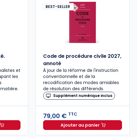
BEST-SELLER
é.
Code de procédure civile 2027,
annoté
alistes et
À jour de la réforme de l'instruction
upant les
conventionnelle et de la
s
recodification des modes amiables
 matière.
de résolution des différends.
Supplément numérique inclus
TTC
79,00 €
Ajouter au panier
ée à 37,00 € TTC
al 2027 annoté. Édition limitée à 37,00 € TTC
Code de procédure civil