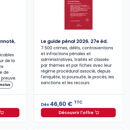
annoté,
Le guide pénal 2026. 27e éd.
7 500 crimes, délits, contraventions
et infractions pénales et
icables
administratives, traités et classés
our de la
par thèmes et par fiches avec leur
ns
régime procédural associé, depuis
re de
l'enquête, la poursuite, le procès, les
 preuve.
sanctions et les recours.
nclus
TTC
46,60 €
Dès
Découvrir l'offre
 à 37,00 € TTC
travail 2026, annoté, commenté en ligne à 79,00 € TTC
Le guide pénal 2026. 27e