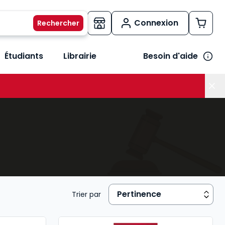
Connexion
Étudiants
Librairie
Besoin d'aide
os métiers
her le sous-menu Vos besoins
Trier par