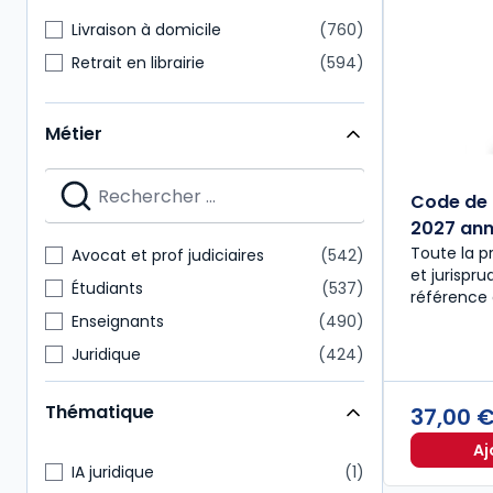
Livraison à domicile
760
Retrait en librairie
594
Métier
Code de 
2027 anno
Toute la p
Avocat et prof judiciaires
542
et jurispr
Étudiants
537
référence 
Enseignants
490
Juridique
424
Notaire
218
Thématique
37,00 
Expert-comptable
175
Aj
Administratif et financier
157
IA juridique
1
Commissaire aux comptes
151