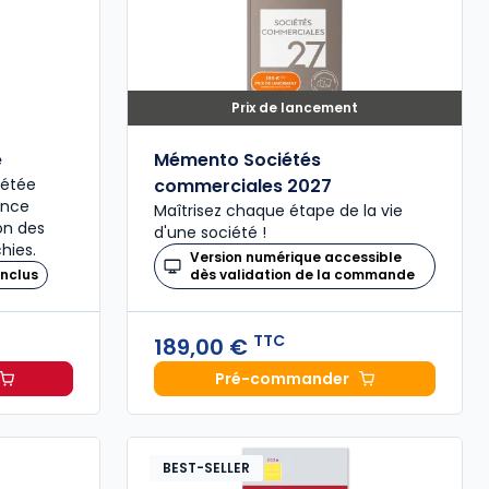
Prix de lancement
é
Mémento Sociétés
plétée
commerciales 2027
ence
Maîtrisez chaque étape de la vie
ion des
d'une société !
hies.
Version numérique accessible
nclus
dès validation de la commande
TTC
189,00 €
Pré-commander
il 2027, annoté à 49,00 € TTC
Mémento Sociétés comme
BEST-SELLER