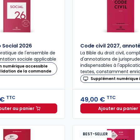
Social 2026
Code civil 2027, annot
ratique de l'ensemble de
La Bible du droit civil, com
ntation sociale applicable
d'annotations de jurisprud
indispensables à l'applicat
n numérique accessible
alidation de la commande
textes, constamment enric
Supplément numérique i
TTC
TTC
 €
49,00 €
outer au panier
Ajouter au panier
Mémento Social 2026 à 209,00 € TTC
Code civ
BEST-SELLER