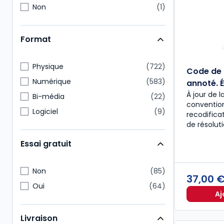
Non
1
Format
Physique
722
Code de 
Numérique
583
annoté. É
À jour de l
Bi-média
22
convention
Logiciel
9
recodific
de résolut
Essai gratuit
Non
85
37,00 
Oui
64
Aj
Livraison