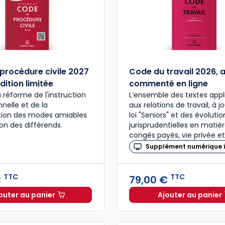
procédure civile 2027
Code du travail 2026, 
dition limitée
commenté en ligne
a réforme de l'instruction
L’ensemble des textes appl
nelle et de la
aux relations de travail, à j
ation des modes amiables
loi "Seniors" et des évolutio
ion des différends.
jurisprudentielles en matiè
congés payés, vie privée et
Supplément numérique i
TTC
TTC
€
79,00 €
outer au panier
Ajouter au panier
Code de procédure civile 2027 annoté. Édition limitée
Code du 