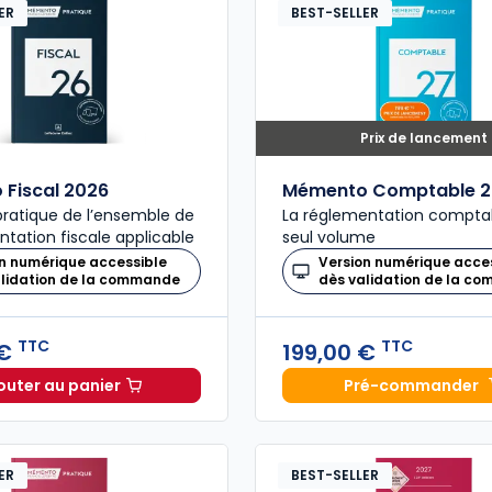
ER
BEST-SELLER
Prix de lancement
Fiscal 2026
Mémento Comptable 2
ratique de l’ensemble de
La réglementation compta
ntation fiscale applicable
seul volume
n numérique accessible
Version numérique acce
alidation de la commande
dès validation de la c
TTC
TTC
 €
199,00 €
outer au panier
Pré-commander
Mémento Fiscal 2026 à 215,00 € TTC
Mémento
ER
BEST-SELLER