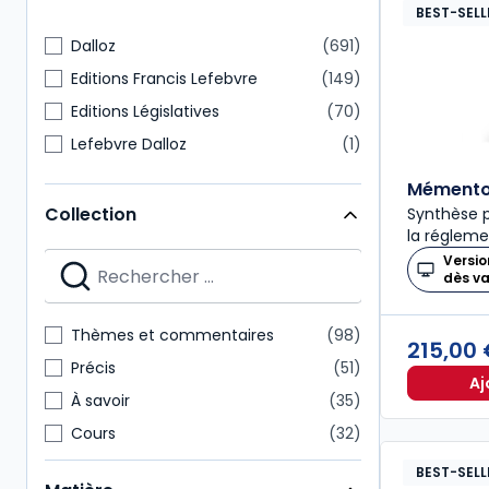
BEST-SELL
Dalloz
691
Editions Francis Lefebvre
149
Editions Législatives
70
Lefebvre Dalloz
1
Mémento 
Collection
Synthèse p
la régleme
Versio
dès v
Thèmes et commentaires
98
215,00
Précis
51
Aj
À savoir
35
Cours
32
Codes Dalloz Professionnels
29
BEST-SELL