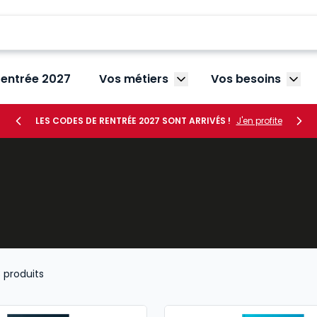
rentrée 2027
Vos métiers
Vos besoins
Afficher le sous-menu V
Affic
LES CODES DE RENTRÉE 2027 SONT ARRIVÉS !
J'en profite
3
produits