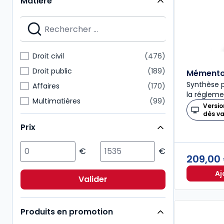
Matière
Mémentos
28
Nouvelle Bibliothèque de Thèses
28
Dalloz Action
27
Mémentos pratiques
24
Droit civil
476
Connaissance du droit
21
Droit public
189
Mémento 
Synthèse p
Affaires
170
la régleme
Multimatières
99
Versio
dès v
Social
99
Prix
Sciences politiques et sociales
98
Pénal
92
209,00
Fiscal
85
Aj
International
72
Valider
Immobilier
54
Produits en promotion