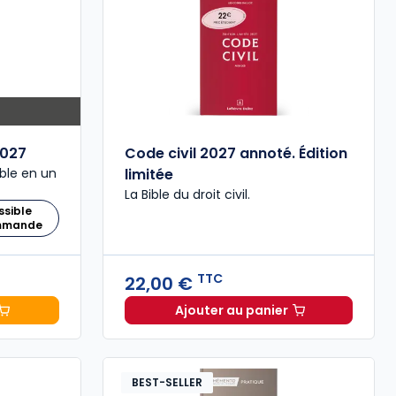
027
Code civil 2027 annoté. Édition
ble en un
limitée
La Bible du droit civil.
ssible
ommande
TTC
22,00 €
Ajouter au panier
 Comptable 2027 à 199,00 € TTC
Code civil 2027 annoté. 
BEST-SELLER