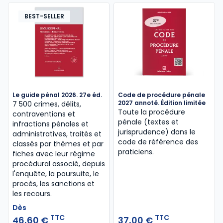
BEST-SELLER
Le guide pénal 2026. 27e éd.
Code de procédure pénale
2027 annoté. Édition limitée
7 500 crimes, délits,
Toute la procédure
contraventions et
pénale (textes et
infractions pénales et
jurisprudence) dans le
administratives, traités et
code de référence des
classés par thèmes et par
praticiens.
fiches avec leur régime
procédural associé, depuis
l'enquête, la poursuite, le
procès, les sanctions et
les recours.
Dès
TTC
TTC
46,60 €
37,00 €