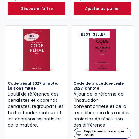
Découvrir l'offre
Ajouter au panier
Le guide pénal 2026. 27e éd. à partir de
Code de procédure
Dès
46,60 €
TTC
BEST-SELLER
Code pénal 2027 annoté.
Code de procédure civile
Édition limitée
2027, annoté
L'outil de référence des
À jour de la réforme de
pénalistes et apprentis
l'instruction
pénalistes, regroupant les
conventionnelle et de la
textes fondamentaux et
recodification des modes
les décisions essentielles
amiables de résolution
de la matière.
des différends.
Supplément numérique
inclus