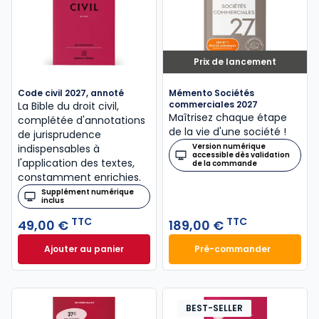
Prix de lancement
Code civil 2027, annoté
Mémento Sociétés
commerciales 2027
La Bible du droit civil,
Maîtrisez chaque étape
complétée d'annotations
de la vie d'une société !
de jurisprudence
Version numérique
indispensables à
accessible dès validation
l'application des textes,
de la commande
constamment enrichies.
Supplément numérique
inclus
TTC
TTC
49,00 €
189,00 €
Ajouter au panier
Pré-commander
Code civil 2027, annoté à 49,00 € TTC
Mémento Sociétés
BEST-SELLER