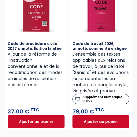
Code de procédure civile
Code du travail 2026,
2027 annoté. Édition limitée
annoté, commenté en ligne
À jour de la réforme de
L’ensemble des textes
l'instruction
applicables aux relations
conventionnelle et de la
de travail, à jour de la loi
recodification des modes
"Seniors" et des évolutions
amiables de résolution
jurisprudentielles en
des différends.
matière de congés payés,
vie privée et preuve.
Supplément numérique
inclus
TTC
TTC
37,00 €
79,00 €
Ajouter au panier
Ajouter au panier
Code de procédure civile 2027 annoté. Édition limit
Code du travail 2