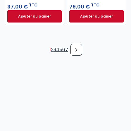
TTC
TTC
37,00 €
79,00 €
Ajouter au panier
Ajouter au panier
Code pénal 2027 annoté. Édition limitée à 37,00 € 
Code de procédure
1
2
3
4
5
6
7