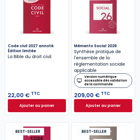
Code civil 2027 annoté.
Mémento Social 2026
Édition limitée
Synthèse pratique de
La Bible du droit civil.
l'ensemble de la
réglementation sociale
applicable
Version numérique
accessible dès validation
de la commande
TTC
TTC
22,00 €
209,00 €
Ajouter au panier
Ajouter au panier
Code civil 2027 annoté. Édition limitée à 22,00 € TT
Mémento Social 20
BEST-SELLER
BEST-SELLER