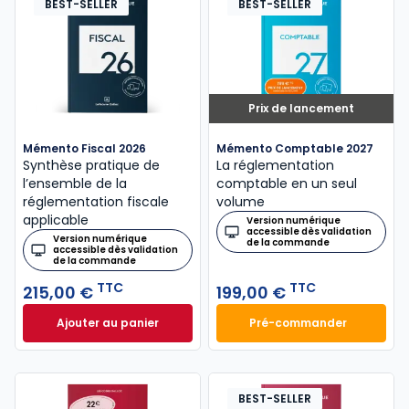
BEST-SELLER
BEST-SELLER
Prix de lancement
Mémento Fiscal 2026
Mémento Comptable 2027
Synthèse pratique de
La réglementation
l’ensemble de la
comptable en un seul
réglementation fiscale
volume
applicable
Version numérique
accessible dès validation
Version numérique
de la commande
accessible dès validation
de la commande
TTC
TTC
215,00 €
199,00 €
Ajouter au panier
Pré-commander
Mémento Fiscal 2026 à 215,00 € TTC
Mémento Comptabl
BEST-SELLER