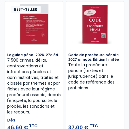
BEST-SELLER
Le guide pénal 2026. 27e éd.
Code de procédure pénale
2027 annoté. Édition limitée
7 500 crimes, délits,
Toute la procédure
contraventions et
pénale (textes et
infractions pénales et
jurisprudence) dans le
administratives, traités et
code de référence des
classés par thèmes et par
praticiens.
fiches avec leur régime
procédural associé, depuis
l'enquête, la poursuite, le
procès, les sanctions et
les recours.
Dès
TTC
TTC
46,60 €
37,00 €