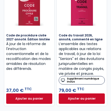
Code de procédure civile
Code du travail 2026,
2027 annoté. Édition limitée
annoté, commenté en ligne
À jour de la réforme de
L’ensemble des textes
l'instruction
applicables aux relations
conventionnelle et de la
de travail, à jour de la loi
recodification des modes
"Seniors" et des évolutions
amiables de résolution
jurisprudentielles en
des différends.
matière de congés payés,
vie privée et preuve.
Supplément numérique
inclus
TTC
TTC
37,00 €
79,00 €
Ajouter au panier
Ajouter au panier
Code de procédure civile 2027 annoté. Édition limit
Code du travail 2