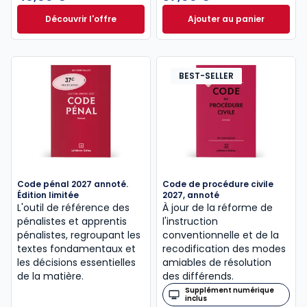
Découvrir l'offre
Ajouter au panier
Le guide pénal 2026. 27e éd. à partir de
Code de procédure
Dès
46,60 €
TTC
BEST-SELLER
Code pénal 2027 annoté.
Code de procédure civile
Édition limitée
2027, annoté
L'outil de référence des
À jour de la réforme de
pénalistes et apprentis
l'instruction
pénalistes, regroupant les
conventionnelle et de la
textes fondamentaux et
recodification des modes
les décisions essentielles
amiables de résolution
de la matière.
des différends.
Supplément numérique
inclus