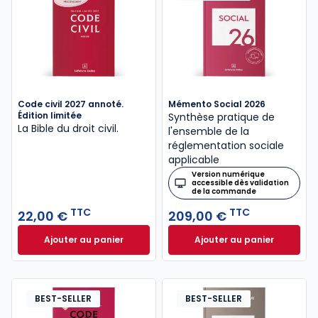
Code civil 2027 annoté.
Mémento Social 2026
Édition limitée
Synthèse pratique de
La Bible du droit civil.
l'ensemble de la
réglementation sociale
applicable
Version numérique
accessible dès validation
de la commande
TTC
TTC
22,00 €
209,00 €
Ajouter au panier
Ajouter au panier
Code civil 2027 annoté. Édition limitée à 22,00 € TT
Mémento Social 20
BEST-SELLER
BEST-SELLER