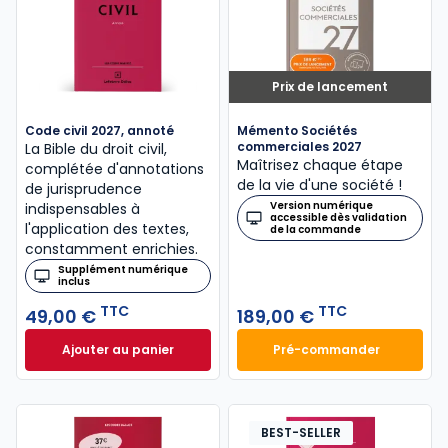
Prix de lancement
Code civil 2027, annoté
Mémento Sociétés
commerciales 2027
La Bible du droit civil,
Maîtrisez chaque étape
complétée d'annotations
de la vie d'une société !
de jurisprudence
Version numérique
indispensables à
accessible dès validation
l'application des textes,
de la commande
constamment enrichies.
Supplément numérique
inclus
TTC
TTC
49,00 €
189,00 €
Ajouter au panier
Pré-commander
Code civil 2027, annoté à 49,00 € TTC
Mémento Sociétés
BEST-SELLER