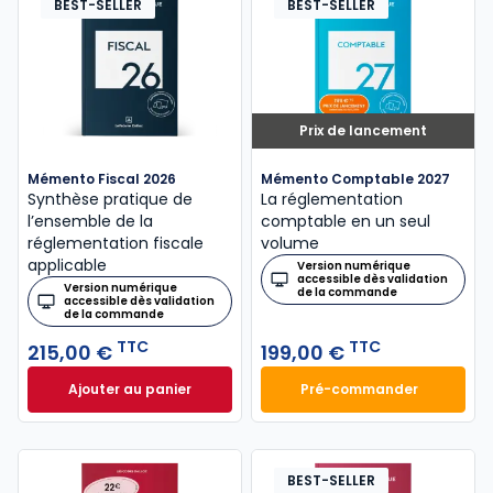
BEST-SELLER
BEST-SELLER
Prix de lancement
Mémento Fiscal 2026
Mémento Comptable 2027
Synthèse pratique de
La réglementation
l’ensemble de la
comptable en un seul
réglementation fiscale
volume
applicable
Version numérique
accessible dès validation
Version numérique
de la commande
accessible dès validation
de la commande
TTC
TTC
215,00 €
199,00 €
Ajouter au panier
Pré-commander
Mémento Fiscal 2026 à 215,00 € TTC
Mémento Comptabl
BEST-SELLER