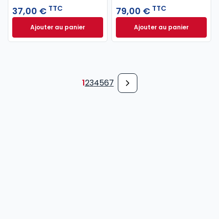
TTC
TTC
37,00 €
79,00 €
Ajouter au panier
Ajouter au panier
Code pénal 2027 annoté. Édition limitée à 37,00 € 
Code de procédure
1
2
3
4
5
6
7