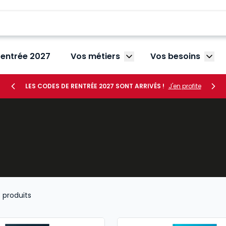
rentrée 2027
Vos métiers
Vos besoins
Afficher le sous-menu V
Affic
LES CODES DE RENTRÉE 2027 SONT ARRIVÉS !
J'en profite
3
produits