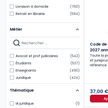
Livraison à domicile
760
Retrait en librairie
594
Métier
Code de 
2027 anno
Toute la p
Avocat et prof judiciaires
542
et jurispr
Étudiants
537
référence 
Enseignants
490
Juridique
424
Notaire
218
Thématique
37,00 
Expert-comptable
175
Aj
Administratif et financier
157
IA juridique
1
Commissaire aux comptes
151