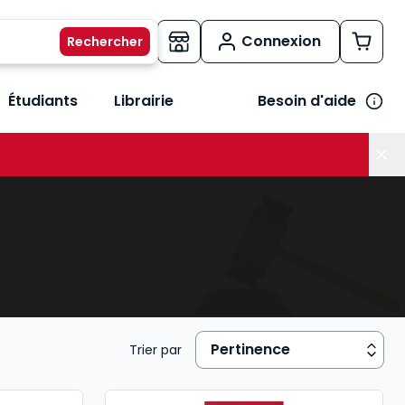
Connexion
Étudiants
Librairie
Besoin d'aide
os métiers
her le sous-menu Vos besoins
Trier par