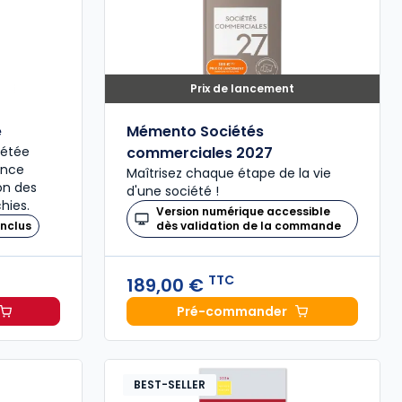
Prix de lancement
é
Mémento Sociétés
plétée
commerciales 2027
ence
Maîtrisez chaque étape de la vie
ion des
d'une société !
hies.
Version numérique accessible
nclus
dès validation de la commande
TTC
189,00 €
Pré-commander
il 2027, annoté à 49,00 € TTC
Mémento Sociétés comme
BEST-SELLER