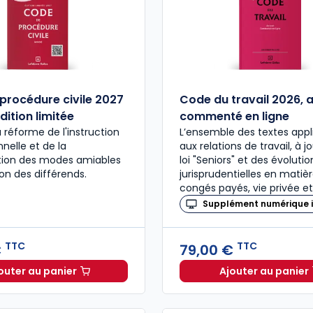
procédure civile 2027
Code du travail 2026, 
dition limitée
commenté en ligne
a réforme de l'instruction
L’ensemble des textes appl
nelle et de la
aux relations de travail, à j
ation des modes amiables
loi "Seniors" et des évolutio
ion des différends.
jurisprudentielles en matiè
congés payés, vie privée et
Supplément numérique i
TTC
TTC
€
79,00 €
outer au panier
Ajouter au panier
Code de procédure civile 2027 annoté. Édition limitée
Code du 