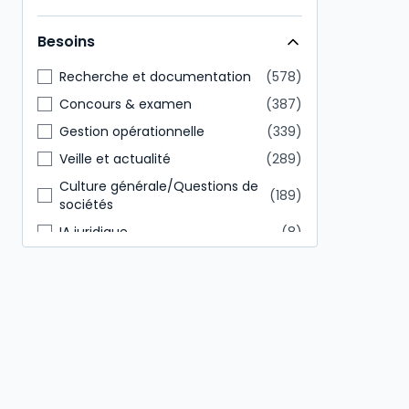
Direction générale
146
Besoins
Tout public
85
Recherche et documentation
578
Concours & examen
387
Gestion opérationnelle
339
Veille et actualité
289
Culture générale/Questions de
189
sociétés
IA juridique
8