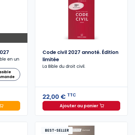
027
Code civil 2027 annoté. Édition
ble en un
limitée
La Bible du droit civil.
ssible
ommande
TTC
22,00 €
Ajouter au panier
 Comptable 2027 à 199,00 € TTC
Code civil 2027 annoté. 
BEST-SELLER