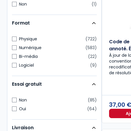
Non
1
Format
Physique
722
Code de 
Numérique
583
annoté. É
À jour de l
Bi-média
22
convention
Logiciel
9
recodific
de résolut
Essai gratuit
Non
85
37,00 
Oui
64
Aj
Livraison