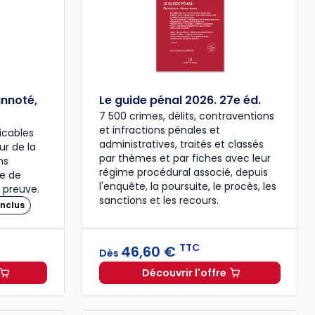
annoté,
Le guide pénal 2026. 27e éd.
7 500 crimes, délits, contraventions
et infractions pénales et
icables
administratives, traités et classés
our de la
par thèmes et par fiches avec leur
ns
régime procédural associé, depuis
re de
l'enquête, la poursuite, le procès, les
 preuve.
sanctions et les recours.
nclus
TTC
46,60 €
Dès
Découvrir l'offre
 à 37,00 € TTC
travail 2026, annoté, commenté en ligne à 79,00 € TTC
Le guide pénal 2026. 27e