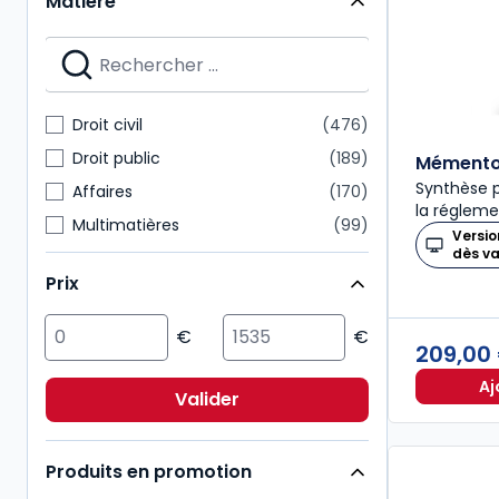
Matière
Mémentos
28
Nouvelle Bibliothèque de Thèses
28
Dalloz Action
27
Mémentos pratiques
24
Droit civil
476
Connaissance du droit
21
Droit public
189
Mémento 
Synthèse p
Affaires
170
la régleme
Multimatières
99
Versio
dès v
Social
99
Prix
Sciences politiques et sociales
98
Pénal
92
209,00
Fiscal
85
Aj
International
72
Valider
Immobilier
54
Produits en promotion