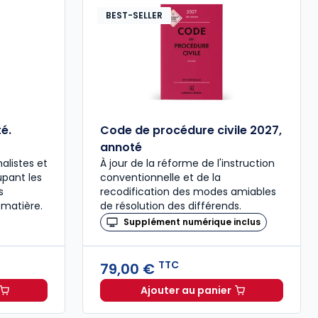
BEST-SELLER
é.
Code de procédure civile 2027,
annoté
alistes et
À jour de la réforme de l'instruction
upant les
conventionnelle et de la
s
recodification des modes amiables
 matière.
de résolution des différends.
Supplément numérique inclus
TTC
79,00 €
Ajouter au panier
ée à 37,00 € TTC
al 2027 annoté. Édition limitée à 37,00 € TTC
Code de procédure civil