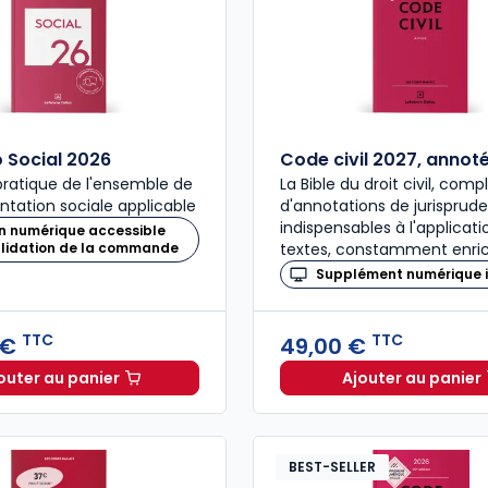
Social 2026
Code civil 2027, annot
ratique de l'ensemble de
La Bible du droit civil, com
ntation sociale applicable
d'annotations de jurisprud
indispensables à l'applicat
n numérique accessible
alidation de la commande
textes, constamment enric
Supplément numérique i
TTC
TTC
 €
49,00 €
outer au panier
Ajouter au panier
Mémento Social 2026 à 209,00 € TTC
Code civ
BEST-SELLER