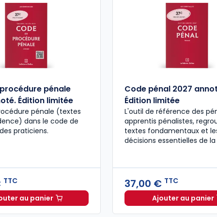
procédure pénale
Code pénal 2027 annot
té. Édition limitée
Édition limitée
rocédure pénale (textes
L'outil de référence des pén
udence) dans le code de
apprentis pénalistes, regro
des praticiens.
textes fondamentaux et le
décisions essentielles de la
TTC
TTC
€
37,00 €
outer au panier
Ajouter au panier
Code de procédure pénale 2027 annoté. Édition limit
Code pén