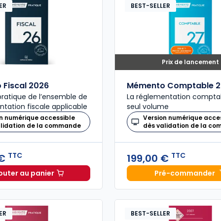
ER
BEST-SELLER
Prix de lancement
Fiscal 2026
Mémento Comptable 2
ratique de l’ensemble de
La réglementation compta
ntation fiscale applicable
seul volume
n numérique accessible
Version numérique acce
alidation de la commande
dès validation de la c
TTC
TTC
 €
199,00 €
outer au panier
Pré-commander
Mémento Fiscal 2026 à 215,00 € TTC
Mémento
ER
BEST-SELLER