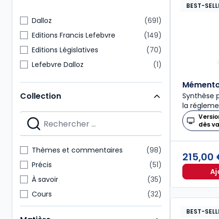
BEST-SELL
Dalloz
691
Editions Francis Lefebvre
149
Editions Législatives
70
Lefebvre Dalloz
1
Mémento 
Collection
Synthèse p
la régleme
Versio
dès v
Thèmes et commentaires
98
215,00
Précis
51
Aj
À savoir
35
Cours
32
Codes Dalloz Professionnels
29
BEST-SELL