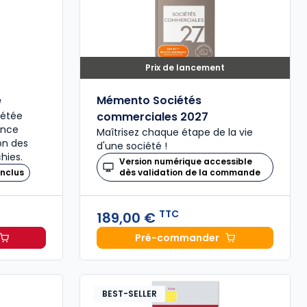
Prix de lancement
é
Mémento Sociétés
plétée
commerciales 2027
ence
Maîtrisez chaque étape de la vie
ion des
d'une société !
hies.
Version numérique accessible
nclus
dès validation de la commande
TTC
189,00 €
Pré-commander
il 2027, annoté à 49,00 € TTC
Mémento Sociétés comme
BEST-SELLER