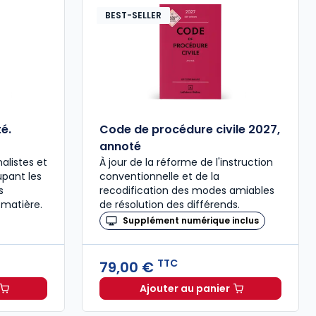
BEST-SELLER
é.
Code de procédure civile 2027,
annoté
alistes et
À jour de la réforme de l'instruction
upant les
conventionnelle et de la
s
recodification des modes amiables
 matière.
de résolution des différends.
Supplément numérique inclus
TTC
79,00 €
Ajouter au panier
ée à 37,00 € TTC
al 2027 annoté. Édition limitée à 37,00 € TTC
Code de procédure civil