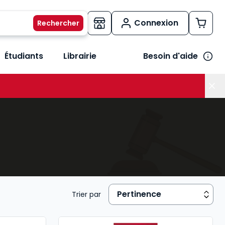
Connexion
Étudiants
Librairie
Besoin d'aide
os métiers
her le sous-menu Vos besoins
Trier par