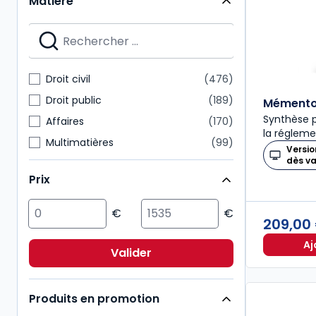
Matière
Mémentos
28
Nouvelle Bibliothèque de Thèses
28
Dalloz Action
27
Mémentos pratiques
24
Droit civil
476
Connaissance du droit
21
Droit public
189
Mémento 
Synthèse p
Affaires
170
la régleme
Multimatières
99
Versio
dès v
Social
99
Prix
Sciences politiques et sociales
98
Pénal
92
209,00
Fiscal
85
Aj
International
72
Valider
Immobilier
54
Produits en promotion