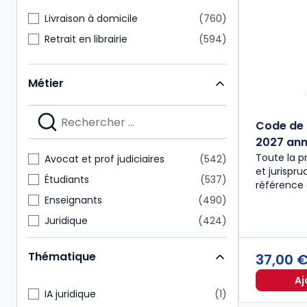
Livraison à domicile
760
Retrait en librairie
594
Métier
Code de 
2027 anno
Toute la p
Avocat et prof judiciaires
542
et jurispr
Étudiants
537
référence 
Enseignants
490
Juridique
424
Notaire
218
Thématique
37,00 
Expert-comptable
175
Aj
Administratif et financier
157
IA juridique
1
Commissaire aux comptes
151