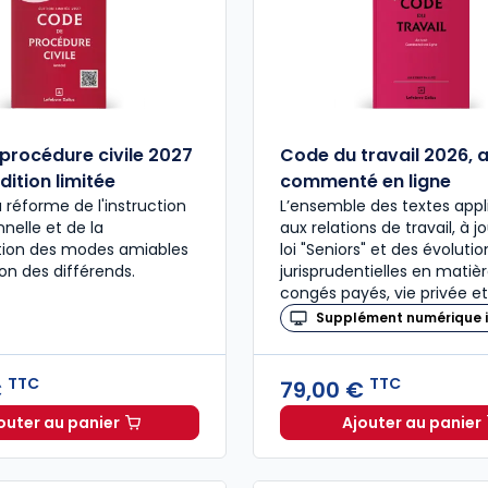
procédure civile 2027
Code du travail 2026, 
dition limitée
commenté en ligne
a réforme de l'instruction
L’ensemble des textes appl
nelle et de la
aux relations de travail, à j
ation des modes amiables
loi "Seniors" et des évolutio
ion des différends.
jurisprudentielles en matiè
congés payés, vie privée et
Supplément numérique i
TTC
TTC
€
79,00 €
outer au panier
Ajouter au panier
Code de procédure civile 2027 annoté. Édition limitée
Code du 