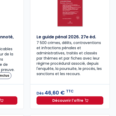
annoté,
Le guide pénal 2026. 27e éd.
7 500 crimes, délits, contraventions
et infractions pénales et
icables
administratives, traités et classés
our de la
par thèmes et par fiches avec leur
ns
régime procédural associé, depuis
re de
l'enquête, la poursuite, le procès, les
 preuve.
sanctions et les recours.
nclus
TTC
46,60 €
Dès
Découvrir l'offre
 à 37,00 € TTC
travail 2026, annoté, commenté en ligne à 79,00 € TTC
Le guide pénal 2026. 27e