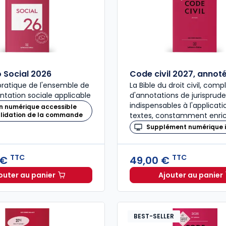
Social 2026
Code civil 2027, annot
ratique de l'ensemble de
La Bible du droit civil, com
ntation sociale applicable
d'annotations de jurisprud
indispensables à l'applicat
n numérique accessible
alidation de la commande
textes, constamment enric
Supplément numérique i
TTC
TTC
 €
49,00 €
outer au panier
Ajouter au panier
Mémento Social 2026 à 209,00 € TTC
Code civ
BEST-SELLER