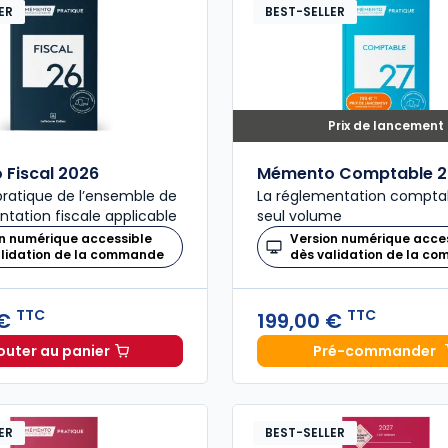
ER
BEST-SELLER
Prix de lancement
Fiscal 2026
Mémento Comptable 2
ratique de l’ensemble de
La réglementation compta
ntation fiscale applicable
seul volume
n numérique accessible
Version numérique acce
alidation de la commande
dès validation de la c
TTC
TTC
 €
199,00 €
outer au panier
Pré-commander
Mémento Fiscal 2026 à 215,00 € TTC
Mémento
ER
BEST-SELLER