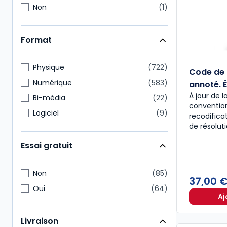
Non
1
Format
Physique
722
Code de 
Numérique
583
annoté. É
À jour de l
Bi-média
22
convention
Logiciel
9
recodific
de résolut
Essai gratuit
Non
85
37,00 
Oui
64
Aj
Livraison