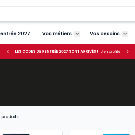
rentrée 2027
Vos métiers
Vos besoins
Afficher le sous-menu V
Affic
LES CODES DE RENTRÉE 2027 SONT ARRIVÉS !
J'en profite
3
produits