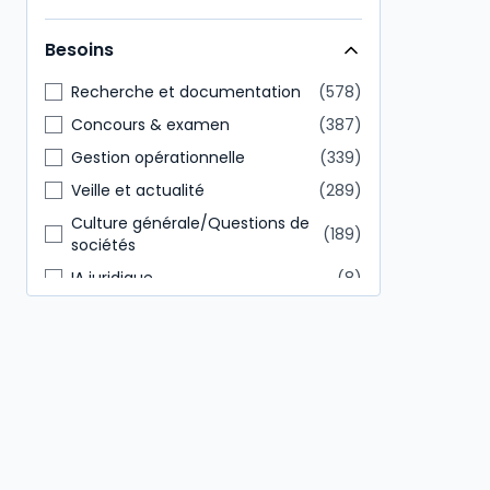
Direction générale
146
Besoins
Tout public
85
Recherche et documentation
578
Concours & examen
387
Gestion opérationnelle
339
Veille et actualité
289
Culture générale/Questions de
189
sociétés
IA juridique
8