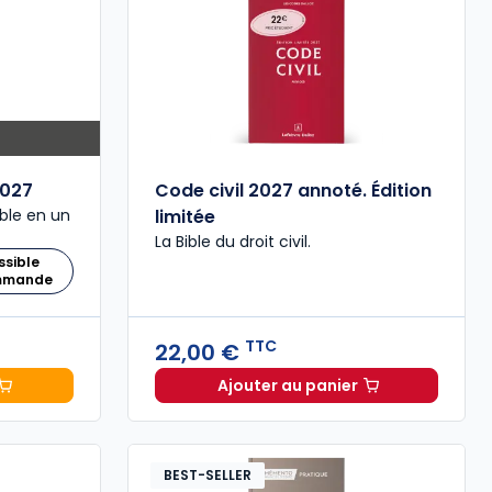
027
Code civil 2027 annoté. Édition
ble en un
limitée
La Bible du droit civil.
ssible
ommande
TTC
22,00 €
Ajouter au panier
 Comptable 2027 à 199,00 € TTC
Code civil 2027 annoté. 
BEST-SELLER