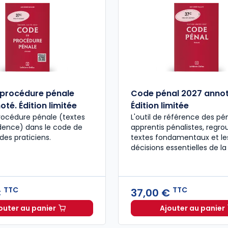
procédure pénale
Code pénal 2027 annot
té. Édition limitée
Édition limitée
rocédure pénale (textes
L'outil de référence des pén
udence) dans le code de
apprentis pénalistes, regro
des praticiens.
textes fondamentaux et le
décisions essentielles de la
TTC
TTC
€
37,00 €
outer au panier
Ajouter au panier
Code de procédure pénale 2027 annoté. Édition limit
Code pén