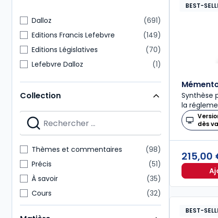
BEST-SELL
Dalloz
691
Editions Francis Lefebvre
149
Editions Législatives
70
Lefebvre Dalloz
1
Mémento 
Collection
Synthèse p
la régleme
Versio
dès v
Thèmes et commentaires
98
215,00
Précis
51
Aj
À savoir
35
Cours
32
Codes Dalloz Professionnels
29
BEST-SELL