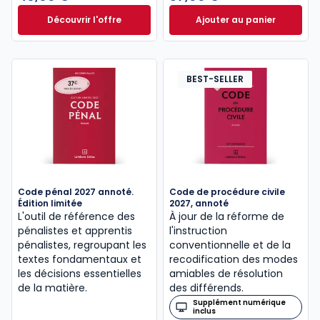
Découvrir l'offre
Ajouter au panier
Le guide pénal 2026. 27e éd. à partir de
Code de procédure
Dès
46,60 €
TTC
BEST-SELLER
Code pénal 2027 annoté.
Code de procédure civile
Édition limitée
2027, annoté
L'outil de référence des
À jour de la réforme de
pénalistes et apprentis
l'instruction
pénalistes, regroupant les
conventionnelle et de la
textes fondamentaux et
recodification des modes
les décisions essentielles
amiables de résolution
de la matière.
des différends.
Supplément numérique
inclus