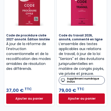
Code de procédure civile
Code du travail 2026,
2027 annoté. Édition limitée
annoté, commenté en ligne
À jour de la réforme de
L’ensemble des textes
l'instruction
applicables aux relations
conventionnelle et de la
de travail, à jour de la loi
recodification des modes
"Seniors" et des évolutions
amiables de résolution
jurisprudentielles en
des différends.
matière de congés payés,
vie privée et preuve.
Supplément numérique
inclus
TTC
TTC
37,00 €
79,00 €
Ajouter au panier
Ajouter au panier
Code de procédure civile 2027 annoté. Édition limit
Code du travail 2