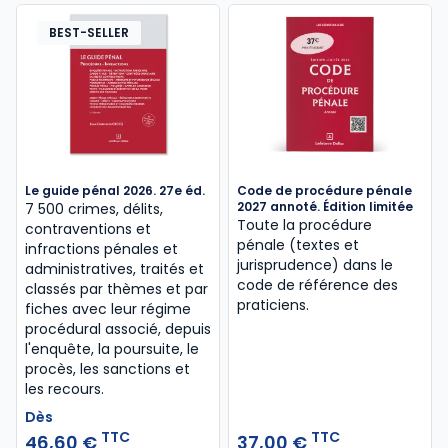
BEST-SELLER
Le guide pénal 2026. 27e éd.
Code de procédure pénale
2027 annoté. Édition limitée
7 500 crimes, délits,
Toute la procédure
contraventions et
pénale (textes et
infractions pénales et
jurisprudence) dans le
administratives, traités et
code de référence des
classés par thèmes et par
praticiens.
fiches avec leur régime
procédural associé, depuis
l'enquête, la poursuite, le
procès, les sanctions et
les recours.
Dès
TTC
TTC
46,60 €
37,00 €