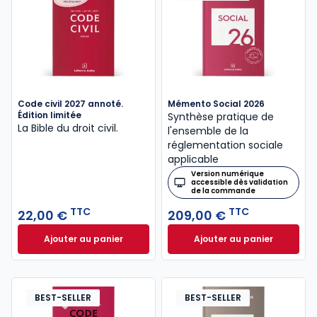
Code civil 2027 annoté.
Mémento Social 2026
Édition limitée
Synthèse pratique de
La Bible du droit civil.
l'ensemble de la
réglementation sociale
applicable
Version numérique
accessible dès validation
de la commande
TTC
TTC
22,00 €
209,00 €
Ajouter au panier
Ajouter au panier
Code civil 2027 annoté. Édition limitée à 22,00 € TT
Mémento Social 20
BEST-SELLER
BEST-SELLER