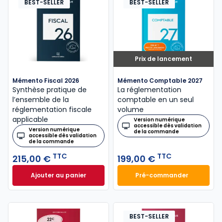
BEST-SELLER
BEST-SELLER
Prix de lancement
Mémento Fiscal 2026
Mémento Comptable 2027
Synthèse pratique de
La réglementation
l’ensemble de la
comptable en un seul
réglementation fiscale
volume
applicable
Version numérique
accessible dès validation
Version numérique
de la commande
accessible dès validation
de la commande
TTC
TTC
215,00 €
199,00 €
Ajouter au panier
Pré-commander
Mémento Fiscal 2026 à 215,00 € TTC
Mémento Comptabl
BEST-SELLER