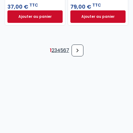
TTC
TTC
37,00 €
79,00 €
Ajouter au panier
Ajouter au panier
Code pénal 2027 annoté. Édition limitée à 37,00 € 
Code de procédure
1
2
3
4
5
6
7