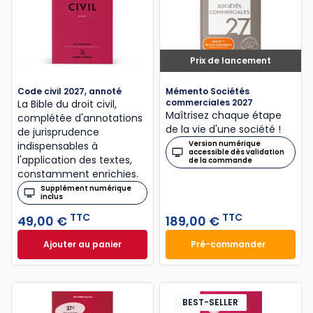
Prix de lancement
Code civil 2027, annoté
Mémento Sociétés
commerciales 2027
La Bible du droit civil,
Maîtrisez chaque étape
complétée d'annotations
de la vie d'une société !
de jurisprudence
Version numérique
indispensables à
accessible dès validation
l'application des textes,
de la commande
constamment enrichies.
Supplément numérique
inclus
TTC
TTC
49,00 €
189,00 €
Ajouter au panier
Pré-commander
Code civil 2027, annoté à 49,00 € TTC
Mémento Sociétés
BEST-SELLER