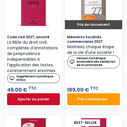
Prix de lancement
Code civil 2027, annoté
Mémento Sociétés
commerciales 2027
La Bible du droit civil,
Maîtrisez chaque étape
complétée d'annotations
de la vie d'une société !
de jurisprudence
Version numérique
indispensables à
accessible dès validation
l'application des textes,
de la commande
constamment enrichies.
Supplément numérique
inclus
TTC
TTC
49,00 €
189,00 €
Ajouter au panier
Pré-commander
Code civil 2027, annoté à 49,00 € TTC
Mémento Sociétés
BEST-SELLER