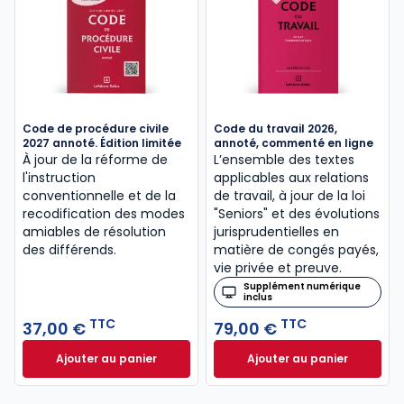
Code de procédure civile
Code du travail 2026,
2027 annoté. Édition limitée
annoté, commenté en ligne
À jour de la réforme de
L’ensemble des textes
l'instruction
applicables aux relations
conventionnelle et de la
de travail, à jour de la loi
recodification des modes
"Seniors" et des évolutions
amiables de résolution
jurisprudentielles en
des différends.
matière de congés payés,
vie privée et preuve.
Supplément numérique
inclus
TTC
TTC
37,00 €
79,00 €
Ajouter au panier
Ajouter au panier
Code de procédure civile 2027 annoté. Édition limit
Code du travail 2