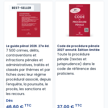
BEST-SELLER
Le guide pénal 2026. 27e éd.
Code de procédure pénale
2027 annoté. Édition limitée
7 500 crimes, délits,
Toute la procédure
contraventions et
pénale (textes et
infractions pénales et
jurisprudence) dans le
administratives, traités et
code de référence des
classés par thèmes et par
praticiens.
fiches avec leur régime
procédural associé, depuis
l'enquête, la poursuite, le
procès, les sanctions et
les recours.
Dès
TTC
TTC
46,60 €
37,00 €