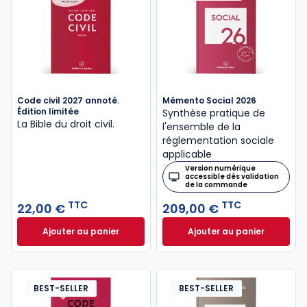
Code civil 2027 annoté.
Mémento Social 2026
Édition limitée
Synthèse pratique de
La Bible du droit civil.
l'ensemble de la
réglementation sociale
applicable
Version numérique
accessible dès validation
de la commande
TTC
TTC
22,00 €
209,00 €
Ajouter au panier
Ajouter au panier
Code civil 2027 annoté. Édition limitée à 22,00 € TT
Mémento Social 20
BEST-SELLER
BEST-SELLER