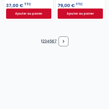
TTC
TTC
37,00 €
79,00 €
Ajouter au panier
Ajouter au panier
Code pénal 2027 annoté. Édition limitée à 37,00 € 
Code de procédure
1
2
3
4
5
6
7