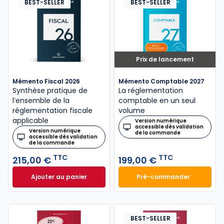
BEST-SELLER
BEST-SELLER
Prix de lancement
Mémento Fiscal 2026
Mémento Comptable 2027
Synthèse pratique de
La réglementation
l’ensemble de la
comptable en un seul
réglementation fiscale
volume
applicable
Version numérique
accessible dès validation
Version numérique
de la commande
accessible dès validation
de la commande
TTC
TTC
215,00 €
199,00 €
Ajouter au panier
Pré-commander
Mémento Fiscal 2026 à 215,00 € TTC
Mémento Comptabl
BEST-SELLER