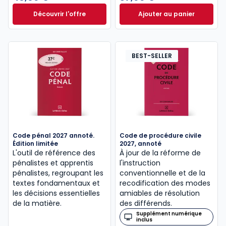
Découvrir l'offre
Ajouter au panier
Le guide pénal 2026. 27e éd. à partir de
Code de procédure
Dès
46,60 €
TTC
BEST-SELLER
Code pénal 2027 annoté.
Code de procédure civile
Édition limitée
2027, annoté
L'outil de référence des
À jour de la réforme de
pénalistes et apprentis
l'instruction
pénalistes, regroupant les
conventionnelle et de la
textes fondamentaux et
recodification des modes
les décisions essentielles
amiables de résolution
de la matière.
des différends.
Supplément numérique
inclus