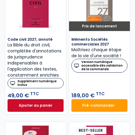
Prix de lancement
Code civil 2027, annoté
Mémento Sociétés
commerciales 2027
La Bible du droit civil,
Maîtrisez chaque étape
complétée d'annotations
de la vie d'une société !
de jurisprudence
Version numérique
indispensables à
accessible dès validation
l'application des textes,
de la commande
constamment enrichies.
Supplément numérique
inclus
TTC
TTC
49,00 €
189,00 €
Ajouter au panier
Pré-commander
Code civil 2027, annoté à 49,00 € TTC
Mémento Sociétés
BEST-SELLER