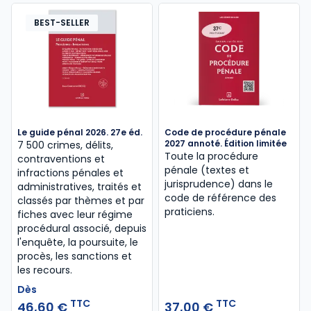
BEST-SELLER
Le guide pénal 2026. 27e éd.
Code de procédure pénale
2027 annoté. Édition limitée
7 500 crimes, délits,
Toute la procédure
contraventions et
pénale (textes et
infractions pénales et
jurisprudence) dans le
administratives, traités et
code de référence des
classés par thèmes et par
praticiens.
fiches avec leur régime
procédural associé, depuis
l'enquête, la poursuite, le
procès, les sanctions et
les recours.
Dès
TTC
TTC
46,60 €
37,00 €