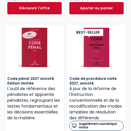
Découvrir l'offre
Ajouter au panier
Le guide pénal 2026. 27e éd. à partir de
Code de procédure
Dès
46,60 €
TTC
BEST-SELLER
Code pénal 2027 annoté.
Code de procédure civile
Édition limitée
2027, annoté
L'outil de référence des
À jour de la réforme de
pénalistes et apprentis
l'instruction
pénalistes, regroupant les
conventionnelle et de la
textes fondamentaux et
recodification des modes
les décisions essentielles
amiables de résolution
de la matière.
des différends.
Supplément numérique
inclus