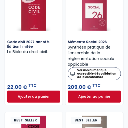
Code civil 2027 annoté.
Mémento Social 2026
Édition limitée
Synthèse pratique de
La Bible du droit civil.
l'ensemble de la
réglementation sociale
applicable
Version numérique
accessible dès validation
de la commande
TTC
TTC
22,00 €
209,00 €
Ajouter au panier
Ajouter au panier
Code civil 2027 annoté. Édition limitée à 22,00 € TT
Mémento Social 20
BEST-SELLER
BEST-SELLER