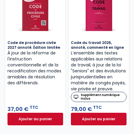
Code de procédure civile
Code du travail 2026,
2027 annoté. Édition limitée
annoté, commenté en ligne
À jour de la réforme de
L’ensemble des textes
l'instruction
applicables aux relations
conventionnelle et de la
de travail, à jour de la loi
recodification des modes
"Seniors" et des évolutions
amiables de résolution
jurisprudentielles en
des différends.
matière de congés payés,
vie privée et preuve.
Supplément numérique
inclus
TTC
TTC
37,00 €
79,00 €
Ajouter au panier
Ajouter au panier
Code de procédure civile 2027 annoté. Édition limit
Code du travail 2