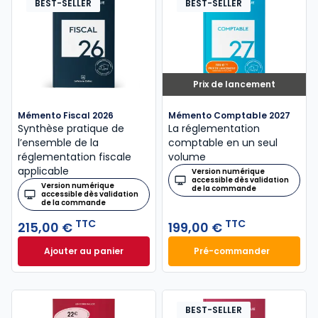
BEST-SELLER
BEST-SELLER
Prix de lancement
Mémento Fiscal 2026
Mémento Comptable 2027
Synthèse pratique de
La réglementation
l’ensemble de la
comptable en un seul
réglementation fiscale
volume
applicable
Version numérique
accessible dès validation
Version numérique
de la commande
accessible dès validation
de la commande
TTC
TTC
215,00 €
199,00 €
Ajouter au panier
Pré-commander
Mémento Fiscal 2026 à 215,00 € TTC
Mémento Comptabl
BEST-SELLER