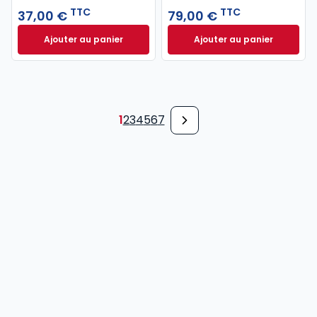
TTC
TTC
37,00 €
79,00 €
Ajouter au panier
Ajouter au panier
Code pénal 2027 annoté. Édition limitée à 37,00 € 
Code de procédure
1
2
3
4
5
6
7