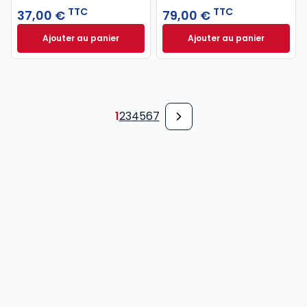
TTC
TTC
37,00 €
79,00 €
Ajouter au panier
Ajouter au panier
Code pénal 2027 annoté. Édition limitée à 37,00 € 
Code de procédure
1
2
3
4
5
6
7