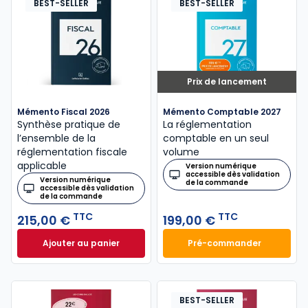
BEST-SELLER
BEST-SELLER
Prix de lancement
Mémento Fiscal 2026
Mémento Comptable 2027
Synthèse pratique de
La réglementation
l’ensemble de la
comptable en un seul
réglementation fiscale
volume
applicable
Version numérique
accessible dès validation
Version numérique
de la commande
accessible dès validation
de la commande
TTC
TTC
215,00 €
199,00 €
Ajouter au panier
Pré-commander
Mémento Fiscal 2026 à 215,00 € TTC
Mémento Comptabl
BEST-SELLER