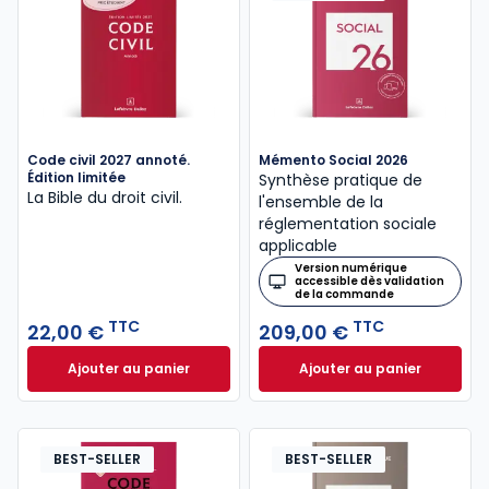
Code civil 2027 annoté.
Mémento Social 2026
Édition limitée
Synthèse pratique de
La Bible du droit civil.
l'ensemble de la
réglementation sociale
applicable
Version numérique
accessible dès validation
de la commande
TTC
TTC
22,00 €
209,00 €
Ajouter au panier
Ajouter au panier
Code civil 2027 annoté. Édition limitée à 22,00 € TT
Mémento Social 20
BEST-SELLER
BEST-SELLER