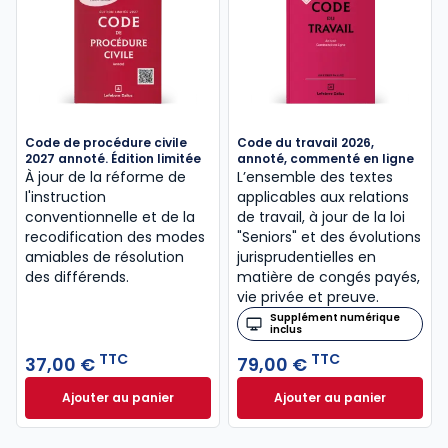
Code de procédure civile
Code du travail 2026,
2027 annoté. Édition limitée
annoté, commenté en ligne
À jour de la réforme de
L’ensemble des textes
l'instruction
applicables aux relations
conventionnelle et de la
de travail, à jour de la loi
recodification des modes
"Seniors" et des évolutions
amiables de résolution
jurisprudentielles en
des différends.
matière de congés payés,
vie privée et preuve.
Supplément numérique
inclus
TTC
TTC
37,00 €
79,00 €
Ajouter au panier
Ajouter au panier
Code de procédure civile 2027 annoté. Édition limit
Code du travail 2