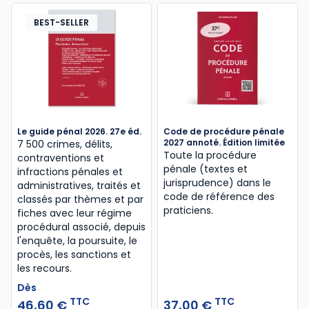
BEST-SELLER
Le guide pénal 2026. 27e éd.
Code de procédure pénale
2027 annoté. Édition limitée
7 500 crimes, délits,
Toute la procédure
contraventions et
pénale (textes et
infractions pénales et
jurisprudence) dans le
administratives, traités et
code de référence des
classés par thèmes et par
praticiens.
fiches avec leur régime
procédural associé, depuis
l'enquête, la poursuite, le
procès, les sanctions et
les recours.
Dès
TTC
TTC
46,60 €
37,00 €