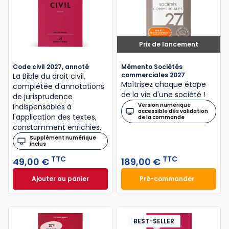
Prix de lancement
Code civil 2027, annoté
Mémento Sociétés
commerciales 2027
La Bible du droit civil,
Maîtrisez chaque étape
complétée d'annotations
de la vie d'une société !
de jurisprudence
Version numérique
indispensables à
accessible dès validation
l'application des textes,
de la commande
constamment enrichies.
Supplément numérique
inclus
TTC
TTC
49,00 €
189,00 €
Ajouter au panier
Pré-commander
Code civil 2027, annoté à 49,00 € TTC
Mémento Sociétés
BEST-SELLER