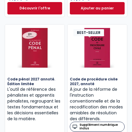
Découvrir l'offre
Ajouter au panier
Le guide pénal 2026. 27e éd. à partir de
Code de procédure
Dès
46,60 €
TTC
BEST-SELLER
Code pénal 2027 annoté.
Code de procédure civile
Édition limitée
2027, annoté
L'outil de référence des
À jour de la réforme de
pénalistes et apprentis
l'instruction
pénalistes, regroupant les
conventionnelle et de la
textes fondamentaux et
recodification des modes
les décisions essentielles
amiables de résolution
de la matière.
des différends.
Supplément numérique
inclus