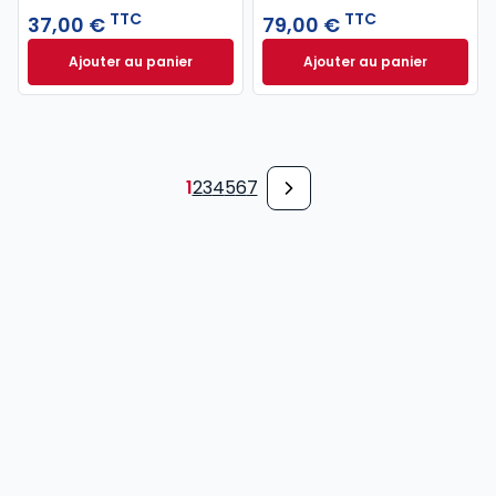
TTC
TTC
37,00 €
79,00 €
Ajouter au panier
Ajouter au panier
Code pénal 2027 annoté. Édition limitée à 37,00 € 
Code de procédure
1
2
3
4
5
6
7