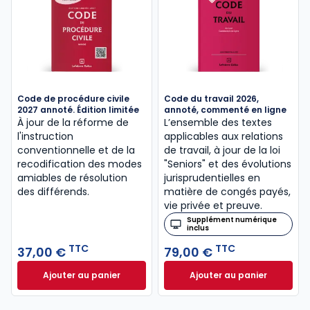
Code de procédure civile
Code du travail 2026,
2027 annoté. Édition limitée
annoté, commenté en ligne
À jour de la réforme de
L’ensemble des textes
l'instruction
applicables aux relations
conventionnelle et de la
de travail, à jour de la loi
recodification des modes
"Seniors" et des évolutions
amiables de résolution
jurisprudentielles en
des différends.
matière de congés payés,
vie privée et preuve.
Supplément numérique
inclus
TTC
TTC
37,00 €
79,00 €
Ajouter au panier
Ajouter au panier
Code de procédure civile 2027 annoté. Édition limit
Code du travail 2