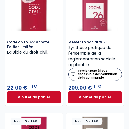
Code civil 2027 annoté.
Mémento Social 2026
Édition limitée
Synthèse pratique de
La Bible du droit civil.
l'ensemble de la
réglementation sociale
applicable
Version numérique
accessible dès validation
de la commande
TTC
TTC
22,00 €
209,00 €
Ajouter au panier
Ajouter au panier
Code civil 2027 annoté. Édition limitée à 22,00 € TT
Mémento Social 20
BEST-SELLER
BEST-SELLER