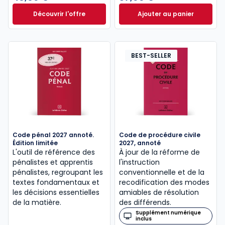
Découvrir l'offre
Ajouter au panier
Le guide pénal 2026. 27e éd. à partir de
Code de procédure
Dès
46,60 €
TTC
BEST-SELLER
Code pénal 2027 annoté.
Code de procédure civile
Édition limitée
2027, annoté
L'outil de référence des
À jour de la réforme de
pénalistes et apprentis
l'instruction
pénalistes, regroupant les
conventionnelle et de la
textes fondamentaux et
recodification des modes
les décisions essentielles
amiables de résolution
de la matière.
des différends.
Supplément numérique
inclus