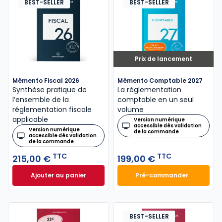
BEST-SELLER
BEST-SELLER
Prix de lancement
Mémento Fiscal 2026
Mémento Comptable 2027
Synthèse pratique de
La réglementation
l’ensemble de la
comptable en un seul
réglementation fiscale
volume
applicable
Version numérique
accessible dès validation
Version numérique
de la commande
accessible dès validation
de la commande
TTC
TTC
215,00 €
199,00 €
Ajouter au panier
Pré-commander
Mémento Fiscal 2026 à 215,00 € TTC
Mémento Comptabl
BEST-SELLER