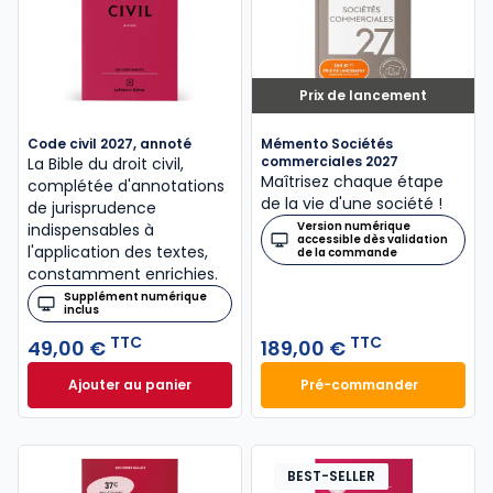
Prix de lancement
Code civil 2027, annoté
Mémento Sociétés
commerciales 2027
La Bible du droit civil,
Maîtrisez chaque étape
complétée d'annotations
de la vie d'une société !
de jurisprudence
Version numérique
indispensables à
accessible dès validation
l'application des textes,
de la commande
constamment enrichies.
Supplément numérique
inclus
TTC
TTC
49,00 €
189,00 €
Ajouter au panier
Pré-commander
Code civil 2027, annoté à 49,00 € TTC
Mémento Sociétés
BEST-SELLER