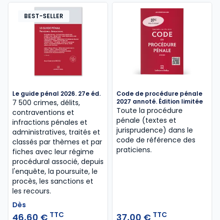
BEST-SELLER
Le guide pénal 2026. 27e éd.
Code de procédure pénale
2027 annoté. Édition limitée
7 500 crimes, délits,
Toute la procédure
contraventions et
pénale (textes et
infractions pénales et
jurisprudence) dans le
administratives, traités et
code de référence des
classés par thèmes et par
praticiens.
fiches avec leur régime
procédural associé, depuis
l'enquête, la poursuite, le
procès, les sanctions et
les recours.
Dès
TTC
TTC
46,60 €
37,00 €