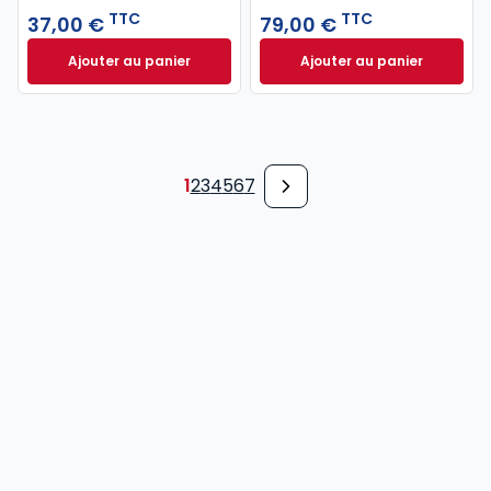
TTC
TTC
37,00 €
79,00 €
Ajouter au panier
Ajouter au panier
Code pénal 2027 annoté. Édition limitée à 37,00 € 
Code de procédure
1
2
3
4
5
6
7