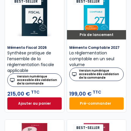
BEST-SELLER
BEST-SELLER
Prix de lancement
Mémento Fiscal 2026
Mémento Comptable 2027
Synthèse pratique de
La réglementation
l’ensemble de la
comptable en un seul
réglementation fiscale
volume
applicable
Version numérique
accessible dès validation
Version numérique
de la commande
accessible dès validation
de la commande
TTC
TTC
215,00 €
199,00 €
Ajouter au panier
Pré-commander
Mémento Fiscal 2026 à 215,00 € TTC
Mémento Comptabl
BEST-SELLER