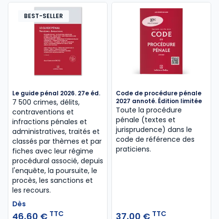
BEST-SELLER
Le guide pénal 2026. 27e éd.
Code de procédure pénale
2027 annoté. Édition limitée
7 500 crimes, délits,
Toute la procédure
contraventions et
pénale (textes et
infractions pénales et
jurisprudence) dans le
administratives, traités et
code de référence des
classés par thèmes et par
praticiens.
fiches avec leur régime
procédural associé, depuis
l'enquête, la poursuite, le
procès, les sanctions et
les recours.
Dès
TTC
TTC
46,60 €
37,00 €