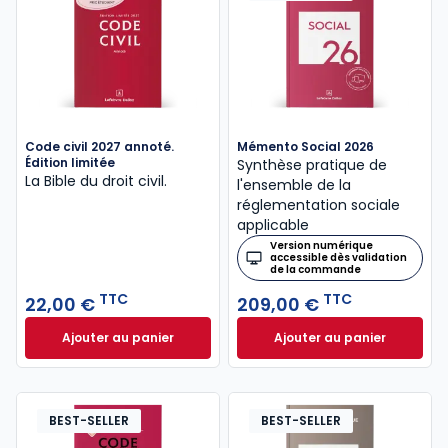
Code civil 2027 annoté.
Mémento Social 2026
Édition limitée
Synthèse pratique de
La Bible du droit civil.
l'ensemble de la
réglementation sociale
applicable
Version numérique
accessible dès validation
de la commande
TTC
TTC
22,00 €
209,00 €
Ajouter au panier
Ajouter au panier
Code civil 2027 annoté. Édition limitée à 22,00 € TT
Mémento Social 20
BEST-SELLER
BEST-SELLER