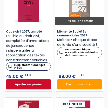
Prix de lancement
Code civil 2027, annoté
Mémento Sociétés
commerciales 2027
La Bible du droit civil,
Maîtrisez chaque étape
complétée d'annotations
de la vie d'une société !
de jurisprudence
Version numérique
indispensables à
accessible dès validation
l'application des textes,
de la commande
constamment enrichies.
Supplément numérique
inclus
TTC
TTC
49,00 €
189,00 €
Ajouter au panier
Pré-commander
Code civil 2027, annoté à 49,00 € TTC
Mémento Sociétés
BEST-SELLER