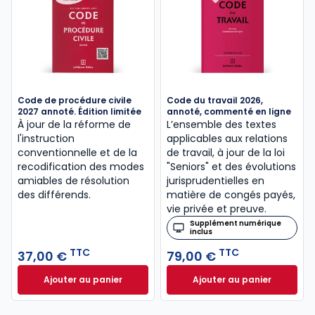
Code de procédure civile
Code du travail 2026,
2027 annoté. Édition limitée
annoté, commenté en ligne
À jour de la réforme de
L’ensemble des textes
l'instruction
applicables aux relations
conventionnelle et de la
de travail, à jour de la loi
recodification des modes
"Seniors" et des évolutions
amiables de résolution
jurisprudentielles en
des différends.
matière de congés payés,
vie privée et preuve.
Supplément numérique
inclus
TTC
TTC
37,00 €
79,00 €
Ajouter au panier
Ajouter au panier
Code de procédure civile 2027 annoté. Édition limit
Code du travail 2