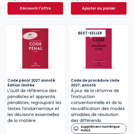
Découvrir l'offre
Ajouter au panier
Le guide pénal 2026. 27e éd. à partir de
Code de procédure
Dès
46,60 €
TTC
BEST-SELLER
Code pénal 2027 annoté.
Code de procédure civile
Édition limitée
2027, annoté
L'outil de référence des
À jour de la réforme de
pénalistes et apprentis
l'instruction
pénalistes, regroupant les
conventionnelle et de la
textes fondamentaux et
recodification des modes
les décisions essentielles
amiables de résolution
de la matière.
des différends.
Supplément numérique
inclus