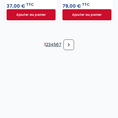
TTC
TTC
37,00 €
79,00 €
Ajouter au panier
Ajouter au panier
Code pénal 2027 annoté. Édition limitée à 37,00 € 
Code de procédure
1
2
3
4
5
6
7