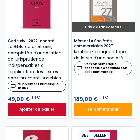
Prix de lancement
Code civil 2027, annoté
Mémento Sociétés
commerciales 2027
La Bible du droit civil,
Maîtrisez chaque étape
complétée d'annotations
de la vie d'une société !
de jurisprudence
Version numérique
indispensables à
accessible dès validation
l'application des textes,
de la commande
constamment enrichies.
Supplément numérique
inclus
TTC
TTC
49,00 €
189,00 €
Ajouter au panier
Pré-commander
Code civil 2027, annoté à 49,00 € TTC
Mémento Sociétés
BEST-SELLER