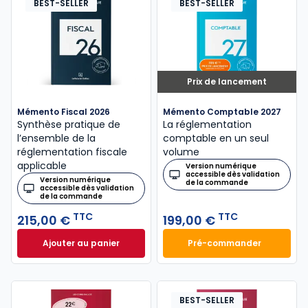
BEST-SELLER
BEST-SELLER
Prix de lancement
Mémento Fiscal 2026
Mémento Comptable 2027
Synthèse pratique de
La réglementation
l’ensemble de la
comptable en un seul
réglementation fiscale
volume
applicable
Version numérique
accessible dès validation
Version numérique
de la commande
accessible dès validation
de la commande
TTC
TTC
215,00 €
199,00 €
Ajouter au panier
Pré-commander
Mémento Fiscal 2026 à 215,00 € TTC
Mémento Comptabl
BEST-SELLER