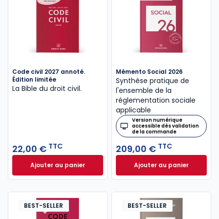
Code civil 2027 annoté.
Mémento Social 2026
Édition limitée
Synthèse pratique de
La Bible du droit civil.
l'ensemble de la
réglementation sociale
applicable
Version numérique
accessible dès validation
de la commande
TTC
TTC
22,00 €
209,00 €
Ajouter au panier
Ajouter au panier
Code civil 2027 annoté. Édition limitée à 22,00 € TT
Mémento Social 20
BEST-SELLER
BEST-SELLER