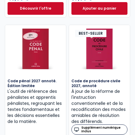
Découvrir l'offre
Ajouter au panier
Le guide pénal 2026. 27e éd. à partir de
Code de procédure
Dès
46,60 €
TTC
BEST-SELLER
Code pénal 2027 annoté.
Code de procédure civile
Édition limitée
2027, annoté
L'outil de référence des
À jour de la réforme de
pénalistes et apprentis
l'instruction
pénalistes, regroupant les
conventionnelle et de la
textes fondamentaux et
recodification des modes
les décisions essentielles
amiables de résolution
de la matière.
des différends.
Supplément numérique
inclus