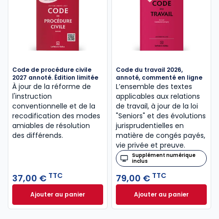
Code de procédure civile
Code du travail 2026,
2027 annoté. Édition limitée
annoté, commenté en ligne
À jour de la réforme de
L’ensemble des textes
l'instruction
applicables aux relations
conventionnelle et de la
de travail, à jour de la loi
recodification des modes
"Seniors" et des évolutions
amiables de résolution
jurisprudentielles en
des différends.
matière de congés payés,
vie privée et preuve.
Supplément numérique
inclus
TTC
TTC
37,00 €
79,00 €
Ajouter au panier
Ajouter au panier
Code de procédure civile 2027 annoté. Édition limit
Code du travail 2