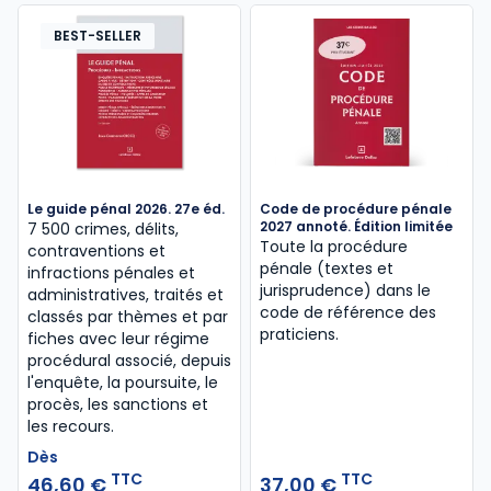
BEST-SELLER
Le guide pénal 2026. 27e éd.
Code de procédure pénale
2027 annoté. Édition limitée
7 500 crimes, délits,
Toute la procédure
contraventions et
pénale (textes et
infractions pénales et
jurisprudence) dans le
administratives, traités et
code de référence des
classés par thèmes et par
praticiens.
fiches avec leur régime
procédural associé, depuis
l'enquête, la poursuite, le
procès, les sanctions et
les recours.
Dès
TTC
TTC
46,60 €
37,00 €