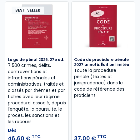
BEST-SELLER
Le guide pénal 2026. 27e éd.
Code de procédure pénale
2027 annoté. Édition limitée
7 500 crimes, délits,
Toute la procédure
contraventions et
pénale (textes et
infractions pénales et
jurisprudence) dans le
administratives, traités et
code de référence des
classés par thèmes et par
praticiens.
fiches avec leur régime
procédural associé, depuis
l'enquête, la poursuite, le
procès, les sanctions et
les recours.
Dès
TTC
TTC
46,60 €
37,00 €