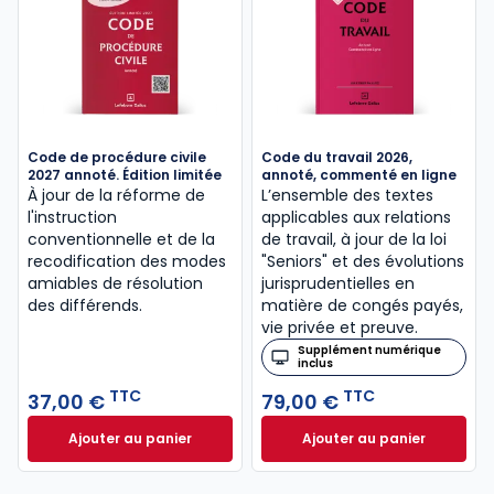
Code de procédure civile
Code du travail 2026,
2027 annoté. Édition limitée
annoté, commenté en ligne
À jour de la réforme de
L’ensemble des textes
l'instruction
applicables aux relations
conventionnelle et de la
de travail, à jour de la loi
recodification des modes
"Seniors" et des évolutions
amiables de résolution
jurisprudentielles en
des différends.
matière de congés payés,
vie privée et preuve.
Supplément numérique
inclus
TTC
TTC
37,00 €
79,00 €
Ajouter au panier
Ajouter au panier
Code de procédure civile 2027 annoté. Édition limit
Code du travail 2