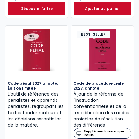
Découvrir l'offre
Ajouter au panier
Le guide pénal 2026. 27e éd. à partir de
Code de procédure
Dès
46,60 €
TTC
BEST-SELLER
Code pénal 2027 annoté.
Code de procédure civile
Édition limitée
2027, annoté
L'outil de référence des
À jour de la réforme de
pénalistes et apprentis
l'instruction
pénalistes, regroupant les
conventionnelle et de la
textes fondamentaux et
recodification des modes
les décisions essentielles
amiables de résolution
de la matière.
des différends.
Supplément numérique
inclus