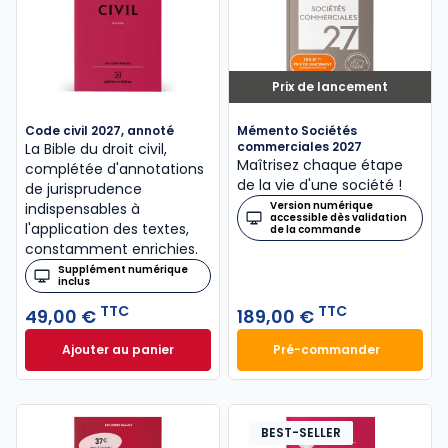
Prix de lancement
Code civil 2027, annoté
Mémento Sociétés
commerciales 2027
La Bible du droit civil,
Maîtrisez chaque étape
complétée d'annotations
de la vie d'une société !
de jurisprudence
Version numérique
indispensables à
accessible dès validation
l'application des textes,
de la commande
constamment enrichies.
Supplément numérique
inclus
TTC
TTC
49,00 €
189,00 €
Ajouter au panier
Pré-commander
Code civil 2027, annoté à 49,00 € TTC
Mémento Sociétés
BEST-SELLER