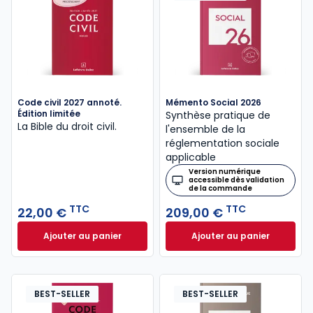
Code civil 2027 annoté.
Mémento Social 2026
Édition limitée
Synthèse pratique de
La Bible du droit civil.
l'ensemble de la
réglementation sociale
applicable
Version numérique
accessible dès validation
de la commande
TTC
TTC
22,00 €
209,00 €
Ajouter au panier
Ajouter au panier
Code civil 2027 annoté. Édition limitée à 22,00 € TT
Mémento Social 20
BEST-SELLER
BEST-SELLER