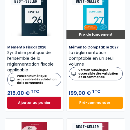
BEST-SELLER
BEST-SELLER
Prix de lancement
Mémento Fiscal 2026
Mémento Comptable 2027
Synthèse pratique de
La réglementation
l’ensemble de la
comptable en un seul
réglementation fiscale
volume
applicable
Version numérique
accessible dès validation
Version numérique
de la commande
accessible dès validation
de la commande
TTC
TTC
215,00 €
199,00 €
Ajouter au panier
Pré-commander
Mémento Fiscal 2026 à 215,00 € TTC
Mémento Comptabl
BEST-SELLER