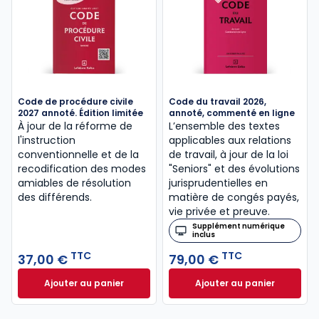
Code de procédure civile
Code du travail 2026,
2027 annoté. Édition limitée
annoté, commenté en ligne
À jour de la réforme de
L’ensemble des textes
l'instruction
applicables aux relations
conventionnelle et de la
de travail, à jour de la loi
recodification des modes
"Seniors" et des évolutions
amiables de résolution
jurisprudentielles en
des différends.
matière de congés payés,
vie privée et preuve.
Supplément numérique
inclus
TTC
TTC
37,00 €
79,00 €
Ajouter au panier
Ajouter au panier
Code de procédure civile 2027 annoté. Édition limit
Code du travail 2