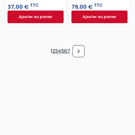
TTC
TTC
37,00 €
79,00 €
Ajouter au panier
Ajouter au panier
Code pénal 2027 annoté. Édition limitée à 37,00 € 
Code de procédure
1
2
3
4
5
6
7