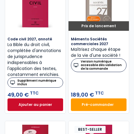
Prix de lancement
Code civil 2027, annoté
Mémento Sociétés
commerciales 2027
La Bible du droit civil,
Maîtrisez chaque étape
complétée d'annotations
de la vie d'une société !
de jurisprudence
Version numérique
indispensables à
accessible dès validation
l'application des textes,
de la commande
constamment enrichies.
Supplément numérique
inclus
TTC
TTC
49,00 €
189,00 €
Ajouter au panier
Pré-commander
Code civil 2027, annoté à 49,00 € TTC
Mémento Sociétés
BEST-SELLER