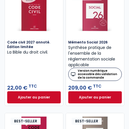
Code civil 2027 annoté.
Mémento Social 2026
Édition limitée
Synthèse pratique de
La Bible du droit civil.
l'ensemble de la
réglementation sociale
applicable
Version numérique
accessible dès validation
de la commande
TTC
TTC
22,00 €
209,00 €
Ajouter au panier
Ajouter au panier
Code civil 2027 annoté. Édition limitée à 22,00 € TT
Mémento Social 20
BEST-SELLER
BEST-SELLER