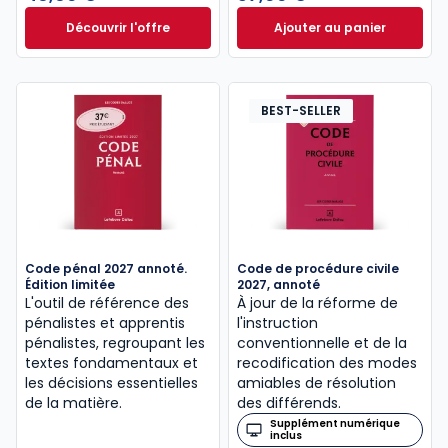
Découvrir l'offre
Ajouter au panier
Le guide pénal 2026. 27e éd. à partir de
Code de procédure
Dès
46,60 €
TTC
BEST-SELLER
Code pénal 2027 annoté.
Code de procédure civile
Édition limitée
2027, annoté
L'outil de référence des
À jour de la réforme de
pénalistes et apprentis
l'instruction
pénalistes, regroupant les
conventionnelle et de la
textes fondamentaux et
recodification des modes
les décisions essentielles
amiables de résolution
de la matière.
des différends.
Supplément numérique
inclus