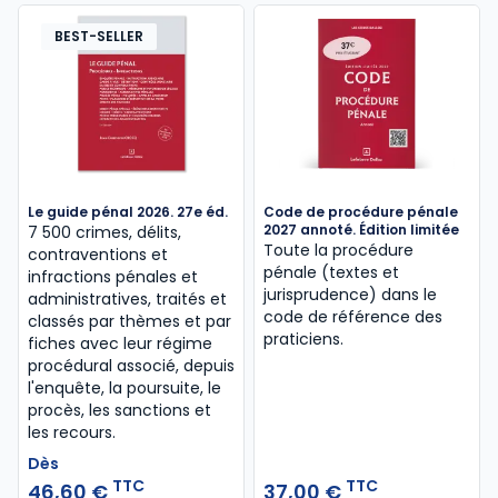
BEST-SELLER
Le guide pénal 2026. 27e éd.
Code de procédure pénale
2027 annoté. Édition limitée
7 500 crimes, délits,
Toute la procédure
contraventions et
pénale (textes et
infractions pénales et
jurisprudence) dans le
administratives, traités et
code de référence des
classés par thèmes et par
praticiens.
fiches avec leur régime
procédural associé, depuis
l'enquête, la poursuite, le
procès, les sanctions et
les recours.
Dès
TTC
TTC
46,60 €
37,00 €