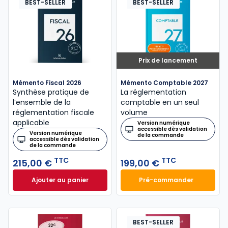
BEST-SELLER
BEST-SELLER
Prix de lancement
Mémento Fiscal 2026
Mémento Comptable 2027
Synthèse pratique de
La réglementation
l’ensemble de la
comptable en un seul
réglementation fiscale
volume
applicable
Version numérique
accessible dès validation
Version numérique
de la commande
accessible dès validation
de la commande
TTC
TTC
215,00 €
199,00 €
Ajouter au panier
Pré-commander
Mémento Fiscal 2026 à 215,00 € TTC
Mémento Comptabl
BEST-SELLER