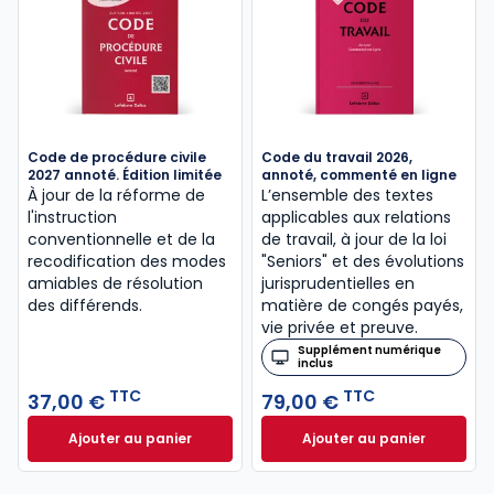
Code de procédure civile
Code du travail 2026,
2027 annoté. Édition limitée
annoté, commenté en ligne
À jour de la réforme de
L’ensemble des textes
l'instruction
applicables aux relations
conventionnelle et de la
de travail, à jour de la loi
recodification des modes
"Seniors" et des évolutions
amiables de résolution
jurisprudentielles en
des différends.
matière de congés payés,
vie privée et preuve.
Supplément numérique
inclus
TTC
TTC
37,00 €
79,00 €
Ajouter au panier
Ajouter au panier
Code de procédure civile 2027 annoté. Édition limit
Code du travail 2