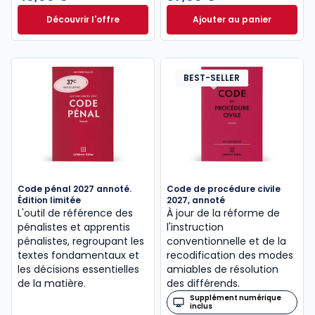
Découvrir l'offre
Ajouter au panier
Le guide pénal 2026. 27e éd. à partir de
Code de procédure
Dès
46,60 €
TTC
BEST-SELLER
Code pénal 2027 annoté.
Code de procédure civile
Édition limitée
2027, annoté
L'outil de référence des
À jour de la réforme de
pénalistes et apprentis
l'instruction
pénalistes, regroupant les
conventionnelle et de la
textes fondamentaux et
recodification des modes
les décisions essentielles
amiables de résolution
de la matière.
des différends.
Supplément numérique
inclus