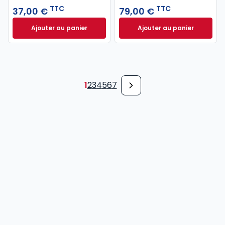
TTC
TTC
37,00 €
79,00 €
Ajouter au panier
Ajouter au panier
Code pénal 2027 annoté. Édition limitée à 37,00 € 
Code de procédure
1
2
3
4
5
6
7