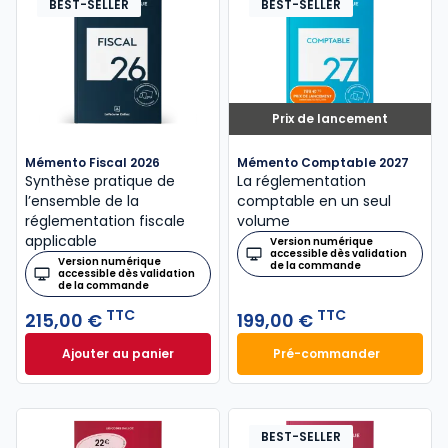
BEST-SELLER
BEST-SELLER
Prix de lancement
Mémento Fiscal 2026
Mémento Comptable 2027
Synthèse pratique de
La réglementation
l’ensemble de la
comptable en un seul
réglementation fiscale
volume
applicable
Version numérique
accessible dès validation
Version numérique
de la commande
accessible dès validation
de la commande
TTC
TTC
215,00 €
199,00 €
Ajouter au panier
Pré-commander
Mémento Fiscal 2026 à 215,00 € TTC
Mémento Comptabl
BEST-SELLER