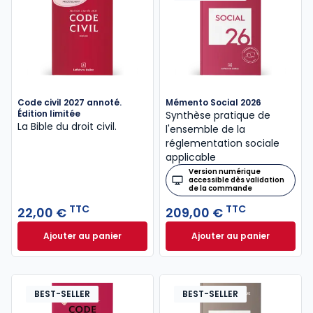
Code civil 2027 annoté.
Mémento Social 2026
Édition limitée
Synthèse pratique de
La Bible du droit civil.
l'ensemble de la
réglementation sociale
applicable
Version numérique
accessible dès validation
de la commande
TTC
TTC
22,00 €
209,00 €
Ajouter au panier
Ajouter au panier
Code civil 2027 annoté. Édition limitée à 22,00 € TT
Mémento Social 20
BEST-SELLER
BEST-SELLER