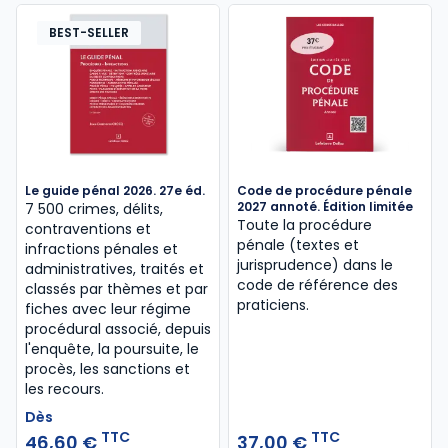
BEST-SELLER
Le guide pénal 2026. 27e éd.
Code de procédure pénale
2027 annoté. Édition limitée
7 500 crimes, délits,
Toute la procédure
contraventions et
pénale (textes et
infractions pénales et
jurisprudence) dans le
administratives, traités et
code de référence des
classés par thèmes et par
praticiens.
fiches avec leur régime
procédural associé, depuis
l'enquête, la poursuite, le
procès, les sanctions et
les recours.
Dès
TTC
TTC
46,60 €
37,00 €