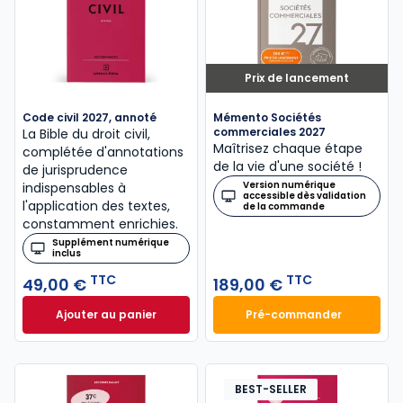
Prix de lancement
Code civil 2027, annoté
Mémento Sociétés
commerciales 2027
La Bible du droit civil,
Maîtrisez chaque étape
complétée d'annotations
de la vie d'une société !
de jurisprudence
Version numérique
indispensables à
accessible dès validation
l'application des textes,
de la commande
constamment enrichies.
Supplément numérique
inclus
TTC
TTC
49,00 €
189,00 €
Ajouter au panier
Pré-commander
Code civil 2027, annoté à 49,00 € TTC
Mémento Sociétés
BEST-SELLER