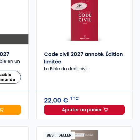
027
Code civil 2027 annoté. Édition
ble en un
limitée
La Bible du droit civil.
ssible
ommande
TTC
22,00 €
Ajouter au panier
 Comptable 2027 à 199,00 € TTC
Code civil 2027 annoté. 
BEST-SELLER