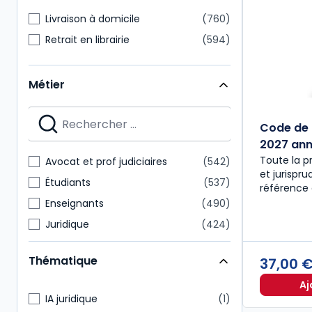
Livraison à domicile
760
Retrait en librairie
594
Métier
Code de 
2027 anno
Toute la p
Avocat et prof judiciaires
542
et jurispr
Étudiants
537
référence 
Enseignants
490
Juridique
424
Notaire
218
Thématique
37,00 
Expert-comptable
175
Aj
Administratif et financier
157
IA juridique
1
Commissaire aux comptes
151