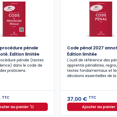
procédure pénale
Code pénal 2027 annot
té. Édition limitée
Édition limitée
rocédure pénale (textes
L'outil de référence des pén
udence) dans le code de
apprentis pénalistes, regro
des praticiens.
textes fondamentaux et le
décisions essentielles de la
TTC
TTC
€
37,00 €
outer au panier
Ajouter au panier
Code de procédure pénale 2027 annoté. Édition limit
Code pén