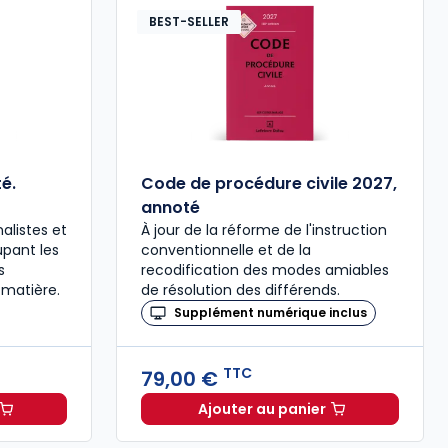
BEST-SELLER
é.
Code de procédure civile 2027,
annoté
alistes et
À jour de la réforme de l'instruction
upant les
conventionnelle et de la
s
recodification des modes amiables
 matière.
de résolution des différends.
Supplément numérique inclus
TTC
79,00 €
Ajouter au panier
ée à 37,00 € TTC
al 2027 annoté. Édition limitée à 37,00 € TTC
Code de procédure civil