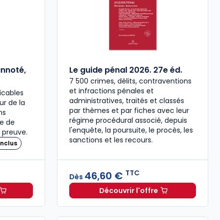
annoté,
Le guide pénal 2026. 27e éd.
7 500 crimes, délits, contraventions
et infractions pénales et
icables
administratives, traités et classés
our de la
par thèmes et par fiches avec leur
ns
régime procédural associé, depuis
re de
l'enquête, la poursuite, le procès, les
 preuve.
sanctions et les recours.
nclus
TTC
46,60 €
Dès
Découvrir l'offre
 à 37,00 € TTC
travail 2026, annoté, commenté en ligne à 79,00 € TTC
Le guide pénal 2026. 27e