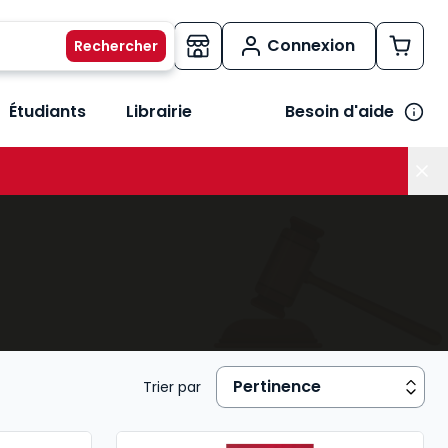
Connexion
Étudiants
Librairie
Besoin d'aide
os métiers
her le sous-menu Vos besoins
Trier par