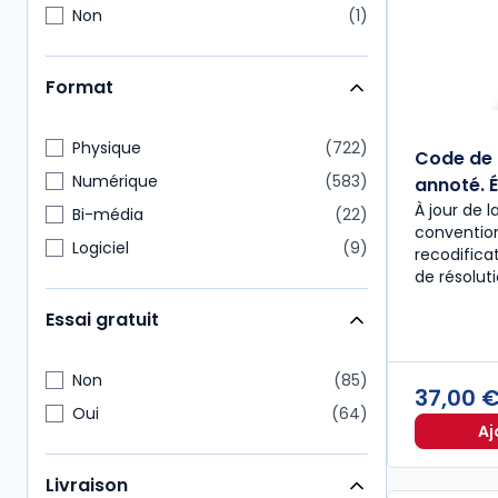
Non
1
Format
Physique
722
Code de 
Numérique
583
annoté. É
À jour de l
Bi-média
22
convention
Logiciel
9
recodific
de résolut
Essai gratuit
Non
85
37,00 
Oui
64
Aj
Livraison