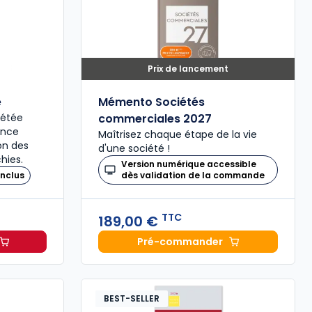
Prix de lancement
é
Mémento Sociétés
plétée
commerciales 2027
ence
Maîtrisez chaque étape de la vie
ion des
d'une société !
hies.
Version numérique accessible
nclus
dès validation de la commande
TTC
189,00 €
Pré-commander
il 2027, annoté à 49,00 € TTC
Mémento Sociétés comme
BEST-SELLER