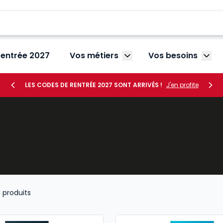
rentrée 2027
Vos métiers
Vos besoins
Afficher le sous-menu V
Affic
LES CODES DE RENTRÉE 2027 SONT ARRIVÉS !
J'en profite
3
produits