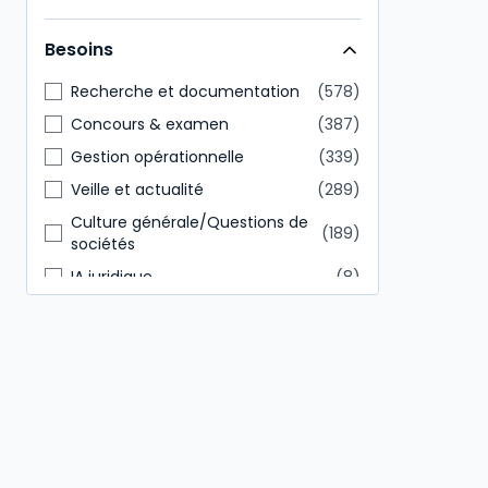
Direction générale
146
Besoins
Tout public
85
Recherche et documentation
578
Concours & examen
387
Gestion opérationnelle
339
Veille et actualité
289
Culture générale/Questions de
189
sociétés
IA juridique
8