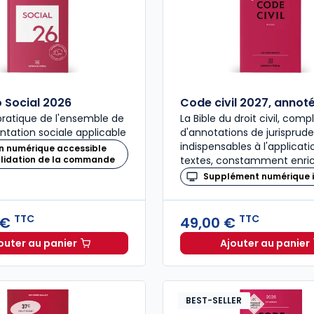
Social 2026
Code civil 2027, annot
ratique de l'ensemble de
La Bible du droit civil, com
ntation sociale applicable
d'annotations de jurisprud
indispensables à l'applicat
n numérique accessible
alidation de la commande
textes, constamment enric
Supplément numérique i
TTC
TTC
 €
49,00 €
outer au panier
Ajouter au panier
Mémento Social 2026 à 209,00 € TTC
Code civ
BEST-SELLER