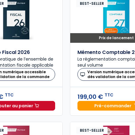
ER
BEST-SELLER
Prix de lancement
Fiscal 2026
Mémento Comptable 2
ratique de l’ensemble de
La réglementation compta
ntation fiscale applicable
seul volume
n numérique accessible
Version numérique acce
alidation de la commande
dès validation de la c
TTC
TTC
 €
199,00 €
outer au panier
Pré-commander
Mémento Fiscal 2026 à 215,00 € TTC
Mémento
ER
BEST-SELLER