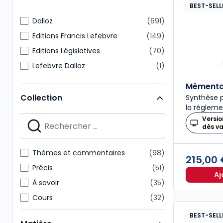
BEST-SELL
Dalloz
691
Editions Francis Lefebvre
149
Editions Législatives
70
Lefebvre Dalloz
1
Mémento 
Collection
Synthèse p
la régleme
Versio
dès v
Thèmes et commentaires
98
215,00
Précis
51
Aj
À savoir
35
Cours
32
Codes Dalloz Professionnels
29
BEST-SELL