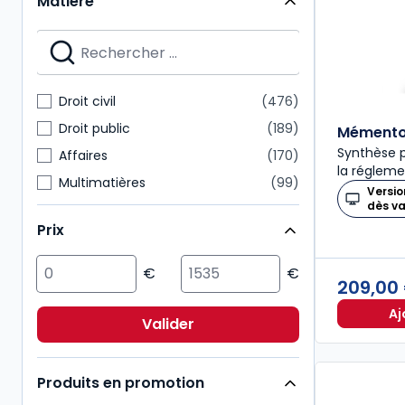
Matière
Mémentos
28
Nouvelle Bibliothèque de Thèses
28
Dalloz Action
27
Mémentos pratiques
24
Droit civil
476
Connaissance du droit
21
Droit public
189
Mémento 
Synthèse p
Affaires
170
la régleme
Multimatières
99
Versio
dès v
Social
99
Prix
Sciences politiques et sociales
98
Pénal
92
209,00
Fiscal
85
Aj
International
72
Valider
Immobilier
54
Produits en promotion