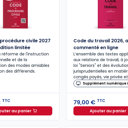
procédure civile 2027
Code du travail 2026, 
dition limitée
commenté en ligne
a réforme de l'instruction
L’ensemble des textes appl
nelle et de la
aux relations de travail, à j
ation des modes amiables
loi "Seniors" et des évolutio
ion des différends.
jurisprudentielles en matiè
congés payés, vie privée et
Supplément numérique i
TTC
TTC
€
79,00 €
outer au panier
Ajouter au panier
Code de procédure civile 2027 annoté. Édition limitée
Code du 