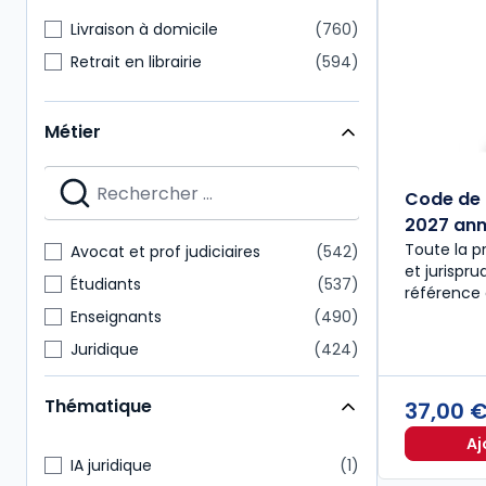
Livraison à domicile
760
Retrait en librairie
594
Métier
Code de 
2027 anno
Toute la p
Avocat et prof judiciaires
542
et jurispr
Étudiants
537
référence 
Enseignants
490
Juridique
424
Notaire
218
Thématique
37,00 
Expert-comptable
175
Aj
Administratif et financier
157
IA juridique
1
Commissaire aux comptes
151