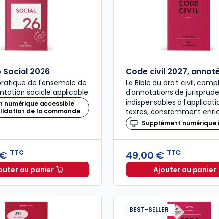
Social 2026
Code civil 2027, annot
ratique de l'ensemble de
La Bible du droit civil, com
ntation sociale applicable
d'annotations de jurisprud
indispensables à l'applicat
n numérique accessible
alidation de la commande
textes, constamment enric
Supplément numérique i
TTC
TTC
 €
49,00 €
outer au panier
Ajouter au panier
Mémento Social 2026 à 209,00 € TTC
Code civ
BEST-SELLER