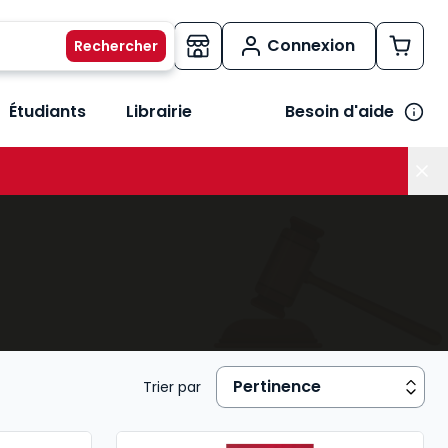
Connexion
Étudiants
Librairie
Besoin d'aide
os métiers
her le sous-menu Vos besoins
Trier par