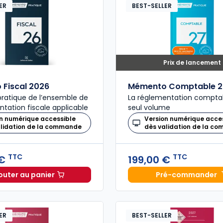
ER
BEST-SELLER
Prix de lancement
Fiscal 2026
Mémento Comptable 2
ratique de l’ensemble de
La réglementation compta
ntation fiscale applicable
seul volume
n numérique accessible
Version numérique acce
alidation de la commande
dès validation de la c
TTC
TTC
 €
199,00 €
outer au panier
Pré-commander
Mémento Fiscal 2026 à 215,00 € TTC
Mémento
ER
BEST-SELLER