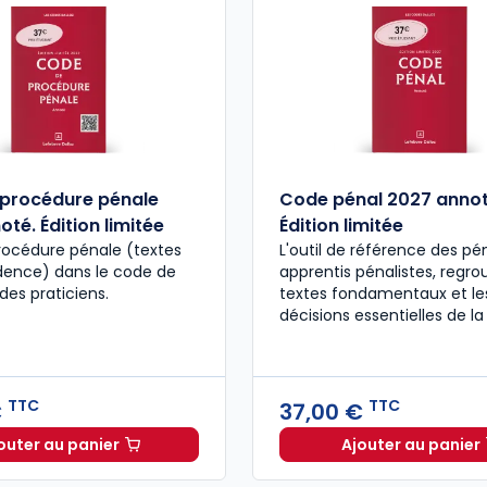
procédure pénale
Code pénal 2027 annot
té. Édition limitée
Édition limitée
rocédure pénale (textes
L'outil de référence des pén
udence) dans le code de
apprentis pénalistes, regro
des praticiens.
textes fondamentaux et le
décisions essentielles de la
TTC
TTC
€
37,00 €
outer au panier
Ajouter au panier
Code de procédure pénale 2027 annoté. Édition limit
Code pén