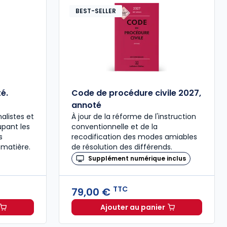
BEST-SELLER
é.
Code de procédure civile 2027,
annoté
alistes et
À jour de la réforme de l'instruction
upant les
conventionnelle et de la
s
recodification des modes amiables
 matière.
de résolution des différends.
Supplément numérique inclus
TTC
79,00 €
Ajouter au panier
ée à 37,00 € TTC
al 2027 annoté. Édition limitée à 37,00 € TTC
Code de procédure civil