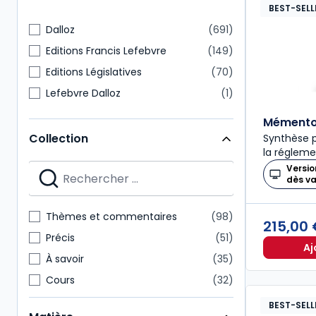
BEST-SELL
Dalloz
691
Editions Francis Lefebvre
149
Editions Législatives
70
Lefebvre Dalloz
1
Mémento 
Collection
Synthèse p
la régleme
Versio
dès v
Thèmes et commentaires
98
215,00
Précis
51
Aj
À savoir
35
Cours
32
Codes Dalloz Professionnels
29
BEST-SELL