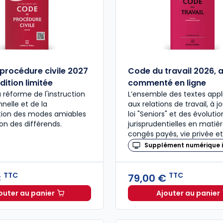
procédure civile 2027
Code du travail 2026, 
dition limitée
commenté en ligne
a réforme de l'instruction
L’ensemble des textes appl
nelle et de la
aux relations de travail, à j
ation des modes amiables
loi "Seniors" et des évolutio
ion des différends.
jurisprudentielles en matiè
congés payés, vie privée et
Supplément numérique i
TTC
TTC
€
79,00 €
outer au panier
Ajouter au panier
Code de procédure civile 2027 annoté. Édition limitée
Code du 