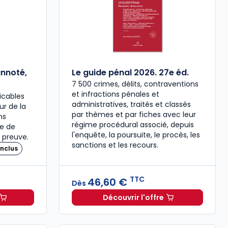
annoté,
Le guide pénal 2026. 27e éd.
7 500 crimes, délits, contraventions
et infractions pénales et
icables
administratives, traités et classés
our de la
par thèmes et par fiches avec leur
ns
régime procédural associé, depuis
re de
l'enquête, la poursuite, le procès, les
 preuve.
sanctions et les recours.
nclus
TTC
46,60 €
Dès
Découvrir l'offre
 à 37,00 € TTC
travail 2026, annoté, commenté en ligne à 79,00 € TTC
Le guide pénal 2026. 27e