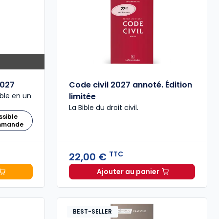
027
Code civil 2027 annoté. Édition
ble en un
limitée
La Bible du droit civil.
ssible
ommande
TTC
22,00 €
Ajouter au panier
 Comptable 2027 à 199,00 € TTC
Code civil 2027 annoté. 
BEST-SELLER