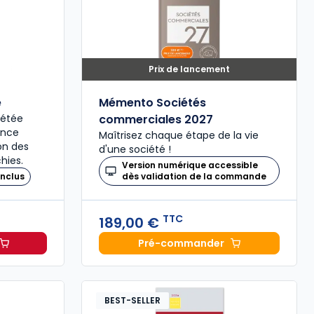
Prix de lancement
é
Mémento Sociétés
plétée
commerciales 2027
ence
Maîtrisez chaque étape de la vie
ion des
d'une société !
hies.
Version numérique accessible
nclus
dès validation de la commande
TTC
189,00 €
Pré-commander
il 2027, annoté à 49,00 € TTC
Mémento Sociétés comme
BEST-SELLER