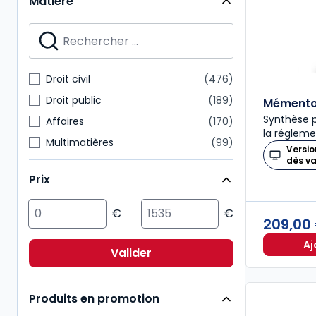
Matière
Mémentos
28
Nouvelle Bibliothèque de Thèses
28
Dalloz Action
27
Mémentos pratiques
24
Droit civil
476
Connaissance du droit
21
Droit public
189
Mémento 
Synthèse p
Affaires
170
la régleme
Multimatières
99
Versio
dès v
Social
99
Prix
Sciences politiques et sociales
98
Pénal
92
209,00
Fiscal
85
Aj
International
72
Valider
Immobilier
54
Produits en promotion