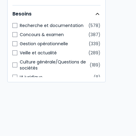
Direction générale
146
Besoins
Tout public
85
Recherche et documentation
578
Concours & examen
387
Gestion opérationnelle
339
Veille et actualité
289
Culture générale/Questions de
189
sociétés
IA juridique
8