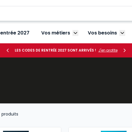
rentrée 2027
Vos métiers
Vos besoins
Afficher le sous-menu V
Affic
LES CODES DE RENTRÉE 2027 SONT ARRIVÉS !
J'en profite
3
produits