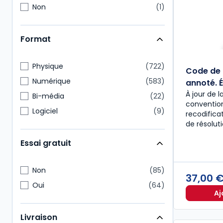
Non
1
Format
Physique
722
Code de 
Numérique
583
annoté. É
À jour de l
Bi-média
22
convention
Logiciel
9
recodific
de résolut
Essai gratuit
Non
85
37,00 
Oui
64
Aj
Livraison