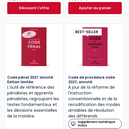
Découvrir l'offre
Ajouter au panier
Le guide pénal 2026. 27e éd. à partir de
Code de procédure
Dès
46,60 €
TTC
BEST-SELLER
Code pénal 2027 annoté.
Code de procédure civile
Édition limitée
2027, annoté
L'outil de référence des
À jour de la réforme de
pénalistes et apprentis
l'instruction
pénalistes, regroupant les
conventionnelle et de la
textes fondamentaux et
recodification des modes
les décisions essentielles
amiables de résolution
de la matière.
des différends.
Supplément numérique
inclus