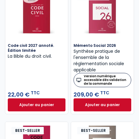
Code civil 2027 annoté.
Mémento Social 2026
Édition limitée
Synthèse pratique de
La Bible du droit civil.
l'ensemble de la
réglementation sociale
applicable
Version numérique
accessible dès validation
de la commande
TTC
TTC
22,00 €
209,00 €
Ajouter au panier
Ajouter au panier
Code civil 2027 annoté. Édition limitée à 22,00 € TT
Mémento Social 20
BEST-SELLER
BEST-SELLER