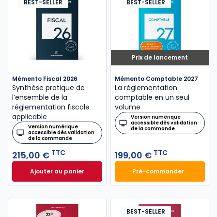
BEST-SELLER
BEST-SELLER
Prix de lancement
Mémento Fiscal 2026
Mémento Comptable 2027
Synthèse pratique de
La réglementation
l’ensemble de la
comptable en un seul
réglementation fiscale
volume
applicable
Version numérique
accessible dès validation
Version numérique
de la commande
accessible dès validation
de la commande
TTC
TTC
215,00 €
199,00 €
Ajouter au panier
Pré-commander
Mémento Fiscal 2026 à 215,00 € TTC
Mémento Comptabl
BEST-SELLER