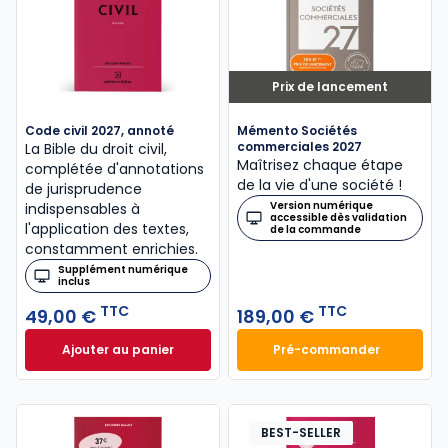
Prix de lancement
Code civil 2027, annoté
Mémento Sociétés
commerciales 2027
La Bible du droit civil,
Maîtrisez chaque étape
complétée d'annotations
de la vie d'une société !
de jurisprudence
Version numérique
indispensables à
accessible dès validation
l'application des textes,
de la commande
constamment enrichies.
Supplément numérique
inclus
TTC
TTC
49,00 €
189,00 €
Ajouter au panier
Pré-commander
Code civil 2027, annoté à 49,00 € TTC
Mémento Sociétés
BEST-SELLER