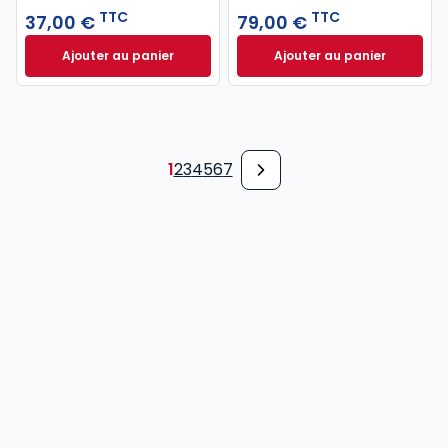
TTC
TTC
37,00 €
79,00 €
Ajouter au panier
Ajouter au panier
Code pénal 2027 annoté. Édition limitée à 37,00 € 
Code de procédure
1
2
3
4
5
6
7