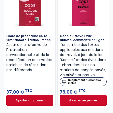
Code de procédure civile
Code du travail 2026,
2027 annoté. Édition limitée
annoté, commenté en ligne
À jour de la réforme de
L’ensemble des textes
l'instruction
applicables aux relations
conventionnelle et de la
de travail, à jour de la loi
recodification des modes
"Seniors" et des évolutions
amiables de résolution
jurisprudentielles en
des différends.
matière de congés payés,
vie privée et preuve.
Supplément numérique
inclus
TTC
TTC
37,00 €
79,00 €
Ajouter au panier
Ajouter au panier
Code de procédure civile 2027 annoté. Édition limit
Code du travail 2