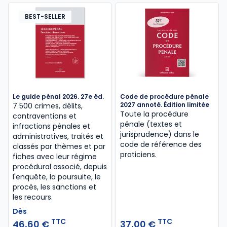
BEST-SELLER
Le guide pénal 2026. 27e éd.
Code de procédure pénale
2027 annoté. Édition limitée
7 500 crimes, délits,
Toute la procédure
contraventions et
pénale (textes et
infractions pénales et
jurisprudence) dans le
administratives, traités et
code de référence des
classés par thèmes et par
praticiens.
fiches avec leur régime
procédural associé, depuis
l'enquête, la poursuite, le
procès, les sanctions et
les recours.
Dès
TTC
TTC
46,60 €
37,00 €