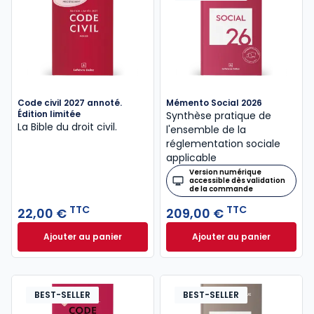
Code civil 2027 annoté.
Mémento Social 2026
Édition limitée
Synthèse pratique de
La Bible du droit civil.
l'ensemble de la
réglementation sociale
applicable
Version numérique
accessible dès validation
de la commande
TTC
TTC
22,00 €
209,00 €
Ajouter au panier
Ajouter au panier
Code civil 2027 annoté. Édition limitée à 22,00 € TT
Mémento Social 20
BEST-SELLER
BEST-SELLER