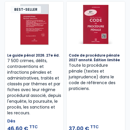
BEST-SELLER
Le guide pénal 2026. 27e éd.
Code de procédure pénale
2027 annoté. Édition limitée
7 500 crimes, délits,
Toute la procédure
contraventions et
pénale (textes et
infractions pénales et
jurisprudence) dans le
administratives, traités et
code de référence des
classés par thèmes et par
praticiens.
fiches avec leur régime
procédural associé, depuis
l'enquête, la poursuite, le
procès, les sanctions et
les recours.
Dès
TTC
TTC
46,60 €
37,00 €