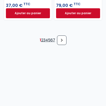
TTC
TTC
37,00 €
79,00 €
Ajouter au panier
Ajouter au panier
Code pénal 2027 annoté. Édition limitée à 37,00 € 
Code de procédure
1
2
3
4
5
6
7