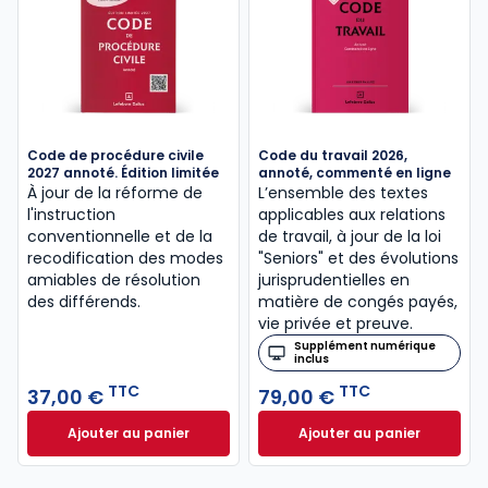
Code de procédure civile
Code du travail 2026,
2027 annoté. Édition limitée
annoté, commenté en ligne
À jour de la réforme de
L’ensemble des textes
l'instruction
applicables aux relations
conventionnelle et de la
de travail, à jour de la loi
recodification des modes
"Seniors" et des évolutions
amiables de résolution
jurisprudentielles en
des différends.
matière de congés payés,
vie privée et preuve.
Supplément numérique
inclus
TTC
TTC
37,00 €
79,00 €
Ajouter au panier
Ajouter au panier
Code de procédure civile 2027 annoté. Édition limit
Code du travail 2