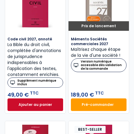
Prix de lancement
Code civil 2027, annoté
Mémento Sociétés
commerciales 2027
La Bible du droit civil,
Maîtrisez chaque étape
complétée d'annotations
de la vie d'une société !
de jurisprudence
Version numérique
indispensables à
accessible dès validation
l'application des textes,
de la commande
constamment enrichies.
Supplément numérique
inclus
TTC
TTC
49,00 €
189,00 €
Ajouter au panier
Pré-commander
Code civil 2027, annoté à 49,00 € TTC
Mémento Sociétés
BEST-SELLER