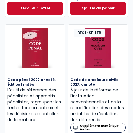
Découvrir l'offre
Ajouter au panier
Le guide pénal 2026. 27e éd. à partir de
Code de procédure
Dès
46,60 €
TTC
BEST-SELLER
Code pénal 2027 annoté.
Code de procédure civile
Édition limitée
2027, annoté
L'outil de référence des
À jour de la réforme de
pénalistes et apprentis
l'instruction
pénalistes, regroupant les
conventionnelle et de la
textes fondamentaux et
recodification des modes
les décisions essentielles
amiables de résolution
de la matière.
des différends.
Supplément numérique
inclus