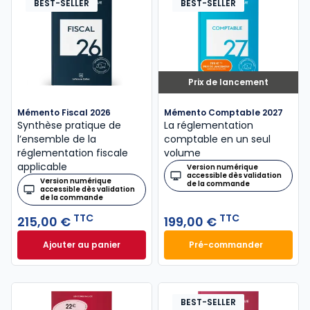
BEST-SELLER
BEST-SELLER
Prix de lancement
Mémento Fiscal 2026
Mémento Comptable 2027
Synthèse pratique de
La réglementation
l’ensemble de la
comptable en un seul
réglementation fiscale
volume
applicable
Version numérique
accessible dès validation
Version numérique
de la commande
accessible dès validation
de la commande
TTC
TTC
215,00 €
199,00 €
Ajouter au panier
Pré-commander
Mémento Fiscal 2026 à 215,00 € TTC
Mémento Comptabl
BEST-SELLER