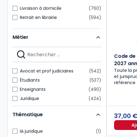
Livraison à domicile
760
Retrait en librairie
594
Métier
Code de 
2027 anno
Toute la p
Avocat et prof judiciaires
542
et jurispr
Étudiants
537
référence 
Enseignants
490
Juridique
424
Notaire
218
Thématique
37,00 
Expert-comptable
175
Aj
Administratif et financier
157
IA juridique
1
Commissaire aux comptes
151