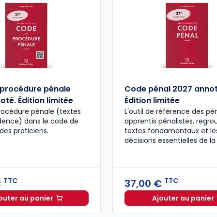
procédure pénale
Code pénal 2027 annot
té. Édition limitée
Édition limitée
rocédure pénale (textes
L'outil de référence des pén
udence) dans le code de
apprentis pénalistes, regro
des praticiens.
textes fondamentaux et le
décisions essentielles de la
TTC
TTC
€
37,00 €
outer au panier
Ajouter au panier
Code de procédure pénale 2027 annoté. Édition limit
Code pén