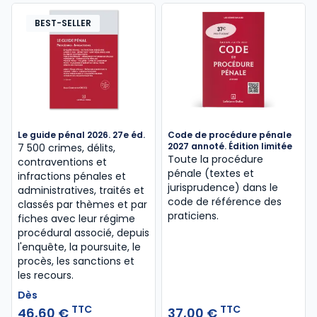
BEST-SELLER
Le guide pénal 2026. 27e éd.
Code de procédure pénale
2027 annoté. Édition limitée
7 500 crimes, délits,
Toute la procédure
contraventions et
pénale (textes et
infractions pénales et
jurisprudence) dans le
administratives, traités et
code de référence des
classés par thèmes et par
praticiens.
fiches avec leur régime
procédural associé, depuis
l'enquête, la poursuite, le
procès, les sanctions et
les recours.
Dès
TTC
TTC
46,60 €
37,00 €