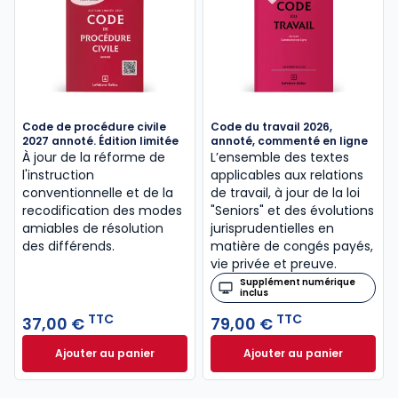
Code de procédure civile
Code du travail 2026,
2027 annoté. Édition limitée
annoté, commenté en ligne
À jour de la réforme de
L’ensemble des textes
l'instruction
applicables aux relations
conventionnelle et de la
de travail, à jour de la loi
recodification des modes
"Seniors" et des évolutions
amiables de résolution
jurisprudentielles en
des différends.
matière de congés payés,
vie privée et preuve.
Supplément numérique
inclus
TTC
TTC
37,00 €
79,00 €
Ajouter au panier
Ajouter au panier
Code de procédure civile 2027 annoté. Édition limit
Code du travail 2