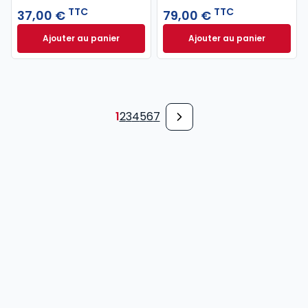
TTC
TTC
37,00 €
79,00 €
Ajouter au panier
Ajouter au panier
Code pénal 2027 annoté. Édition limitée à 37,00 € 
Code de procédure
1
2
3
4
5
6
7