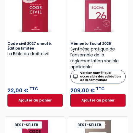
Code civil 2027 annoté.
Mémento Social 2026
Édition limitée
Synthèse pratique de
La Bible du droit civil.
l'ensemble de la
réglementation sociale
applicable
Version numérique
accessible dès validation
de la commande
TTC
TTC
22,00 €
209,00 €
Ajouter au panier
Ajouter au panier
Code civil 2027 annoté. Édition limitée à 22,00 € TT
Mémento Social 20
BEST-SELLER
BEST-SELLER