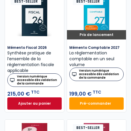
BEST-SELLER
BEST-SELLER
Prix de lancement
Mémento Fiscal 2026
Mémento Comptable 2027
Synthèse pratique de
La réglementation
l’ensemble de la
comptable en un seul
réglementation fiscale
volume
applicable
Version numérique
accessible dès validation
Version numérique
de la commande
accessible dès validation
de la commande
TTC
TTC
215,00 €
199,00 €
Ajouter au panier
Pré-commander
Mémento Fiscal 2026 à 215,00 € TTC
Mémento Comptabl
BEST-SELLER