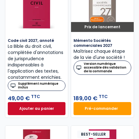
Prix de lancement
Code civil 2027, annoté
Mémento Sociétés
commerciales 2027
La Bible du droit civil,
Maîtrisez chaque étape
complétée d'annotations
de la vie d'une société !
de jurisprudence
Version numérique
indispensables à
accessible dès validation
l'application des textes,
de la commande
constamment enrichies.
Supplément numérique
inclus
TTC
TTC
49,00 €
189,00 €
Ajouter au panier
Pré-commander
Code civil 2027, annoté à 49,00 € TTC
Mémento Sociétés
BEST-SELLER