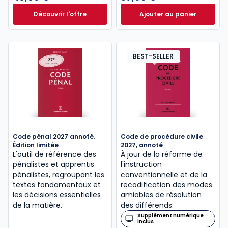
Découvrir l'offre
Ajouter au panier
Le guide pénal 2026. 27e éd. à partir de
Code de procédure
Dès
46,60 €
TTC
BEST-SELLER
Code pénal 2027 annoté.
Code de procédure civile
Édition limitée
2027, annoté
L'outil de référence des
À jour de la réforme de
pénalistes et apprentis
l'instruction
pénalistes, regroupant les
conventionnelle et de la
textes fondamentaux et
recodification des modes
les décisions essentielles
amiables de résolution
de la matière.
des différends.
Supplément numérique
inclus