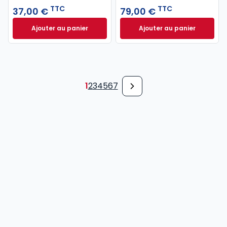
TTC
TTC
37,00 €
79,00 €
Ajouter au panier
Ajouter au panier
Code pénal 2027 annoté. Édition limitée à 37,00 € 
Code de procédure
1
2
3
4
5
6
7