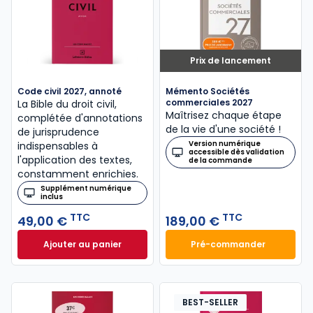
Prix de lancement
Code civil 2027, annoté
Mémento Sociétés
commerciales 2027
La Bible du droit civil,
Maîtrisez chaque étape
complétée d'annotations
de la vie d'une société !
de jurisprudence
Version numérique
indispensables à
accessible dès validation
l'application des textes,
de la commande
constamment enrichies.
Supplément numérique
inclus
TTC
TTC
49,00 €
189,00 €
Ajouter au panier
Pré-commander
Code civil 2027, annoté à 49,00 € TTC
Mémento Sociétés
BEST-SELLER