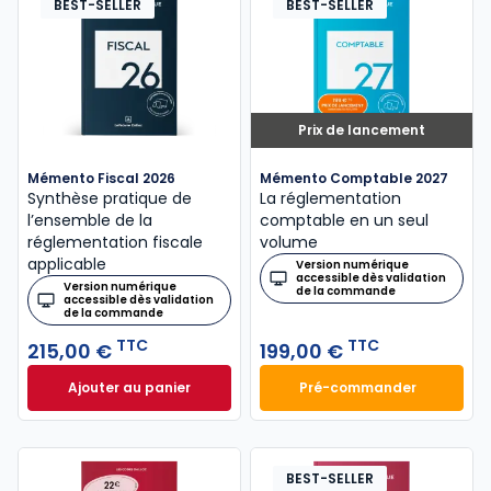
BEST-SELLER
BEST-SELLER
Prix de lancement
Mémento Fiscal 2026
Mémento Comptable 2027
Synthèse pratique de
La réglementation
l’ensemble de la
comptable en un seul
réglementation fiscale
volume
applicable
Version numérique
accessible dès validation
Version numérique
de la commande
accessible dès validation
de la commande
TTC
TTC
215,00 €
199,00 €
Ajouter au panier
Pré-commander
Mémento Fiscal 2026 à 215,00 € TTC
Mémento Comptabl
BEST-SELLER