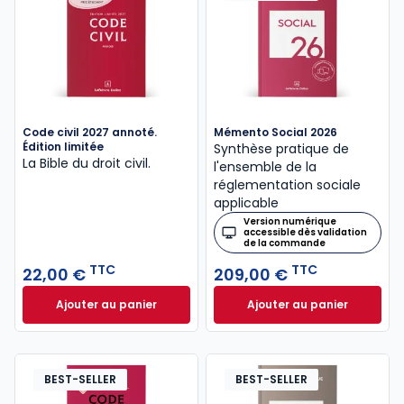
Code civil 2027 annoté.
Mémento Social 2026
Édition limitée
Synthèse pratique de
La Bible du droit civil.
l'ensemble de la
réglementation sociale
applicable
Version numérique
accessible dès validation
de la commande
TTC
TTC
22,00 €
209,00 €
Ajouter au panier
Ajouter au panier
Code civil 2027 annoté. Édition limitée à 22,00 € TT
Mémento Social 20
BEST-SELLER
BEST-SELLER