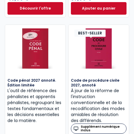
Découvrir l'offre
Ajouter au panier
Le guide pénal 2026. 27e éd. à partir de
Code de procédure
Dès
46,60 €
TTC
BEST-SELLER
Code pénal 2027 annoté.
Code de procédure civile
Édition limitée
2027, annoté
L'outil de référence des
À jour de la réforme de
pénalistes et apprentis
l'instruction
pénalistes, regroupant les
conventionnelle et de la
textes fondamentaux et
recodification des modes
les décisions essentielles
amiables de résolution
de la matière.
des différends.
Supplément numérique
inclus