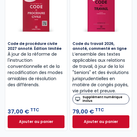
Code de procédure civile
Code du travail 2026,
2027 annoté. Édition limitée
annoté, commenté en ligne
À jour de la réforme de
L’ensemble des textes
l'instruction
applicables aux relations
conventionnelle et de la
de travail, à jour de la loi
recodification des modes
"Seniors" et des évolutions
amiables de résolution
jurisprudentielles en
des différends.
matière de congés payés,
vie privée et preuve.
Supplément numérique
inclus
TTC
TTC
37,00 €
79,00 €
Ajouter au panier
Ajouter au panier
Code de procédure civile 2027 annoté. Édition limit
Code du travail 2