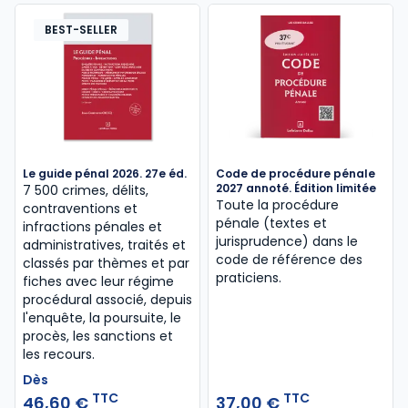
BEST-SELLER
Le guide pénal 2026. 27e éd.
Code de procédure pénale
2027 annoté. Édition limitée
7 500 crimes, délits,
Toute la procédure
contraventions et
pénale (textes et
infractions pénales et
jurisprudence) dans le
administratives, traités et
code de référence des
classés par thèmes et par
praticiens.
fiches avec leur régime
procédural associé, depuis
l'enquête, la poursuite, le
procès, les sanctions et
les recours.
Dès
TTC
TTC
46,60 €
37,00 €