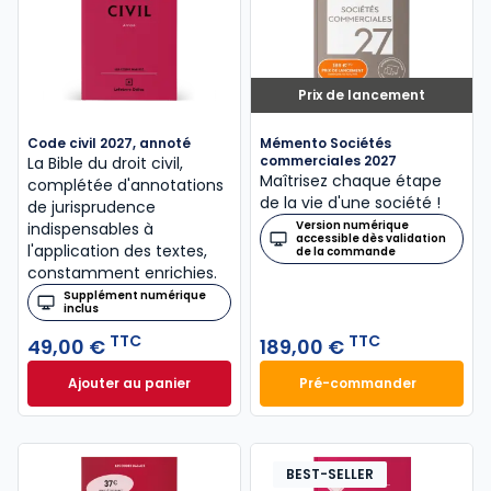
Prix de lancement
Code civil 2027, annoté
Mémento Sociétés
commerciales 2027
La Bible du droit civil,
Maîtrisez chaque étape
complétée d'annotations
de la vie d'une société !
de jurisprudence
Version numérique
indispensables à
accessible dès validation
l'application des textes,
de la commande
constamment enrichies.
Supplément numérique
inclus
TTC
TTC
49,00 €
189,00 €
Ajouter au panier
Pré-commander
Code civil 2027, annoté à 49,00 € TTC
Mémento Sociétés
BEST-SELLER