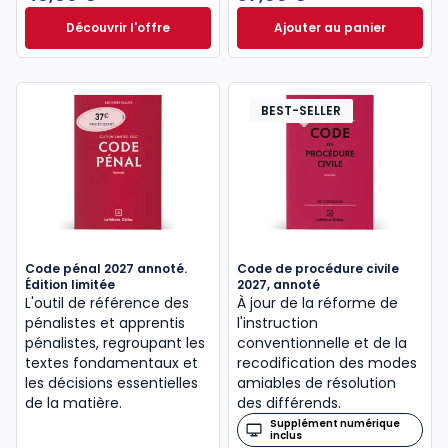
Découvrir l'offre
Ajouter au panier
Le guide pénal 2026. 27e éd. à partir de
Code de procédure
Dès
46,60 €
TTC
BEST-SELLER
Code pénal 2027 annoté.
Code de procédure civile
Édition limitée
2027, annoté
L'outil de référence des
À jour de la réforme de
pénalistes et apprentis
l'instruction
pénalistes, regroupant les
conventionnelle et de la
textes fondamentaux et
recodification des modes
les décisions essentielles
amiables de résolution
de la matière.
des différends.
Supplément numérique
inclus