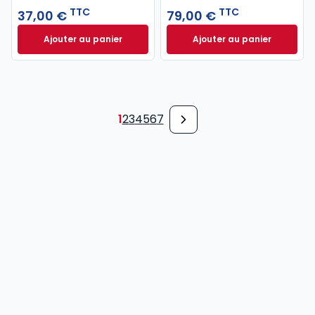
TTC
TTC
37,00 €
79,00 €
Ajouter au panier
Ajouter au panier
Code pénal 2027 annoté. Édition limitée à 37,00 € 
Code de procédure
1
2
3
4
5
6
7