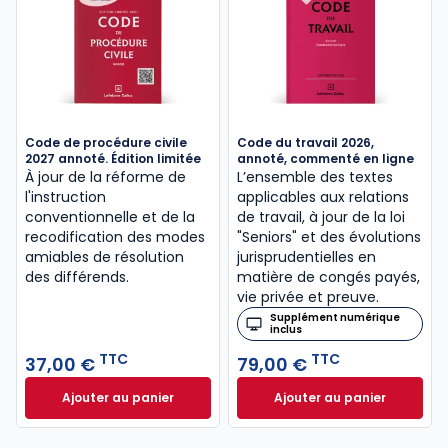
Code de procédure civile
Code du travail 2026,
2027 annoté. Édition limitée
annoté, commenté en ligne
À jour de la réforme de
L’ensemble des textes
l'instruction
applicables aux relations
conventionnelle et de la
de travail, à jour de la loi
recodification des modes
"Seniors" et des évolutions
amiables de résolution
jurisprudentielles en
des différends.
matière de congés payés,
vie privée et preuve.
Supplément numérique
inclus
TTC
TTC
37,00 €
79,00 €
Ajouter au panier
Ajouter au panier
Code de procédure civile 2027 annoté. Édition limit
Code du travail 2