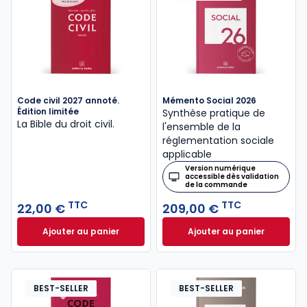
Code civil 2027 annoté.
Mémento Social 2026
Édition limitée
Synthèse pratique de
La Bible du droit civil.
l'ensemble de la
réglementation sociale
applicable
Version numérique
accessible dès validation
de la commande
TTC
TTC
22,00 €
209,00 €
Ajouter au panier
Ajouter au panier
Code civil 2027 annoté. Édition limitée à 22,00 € TT
Mémento Social 20
BEST-SELLER
BEST-SELLER