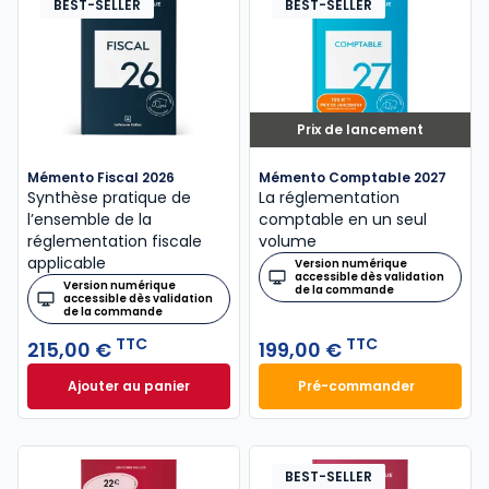
BEST-SELLER
BEST-SELLER
Prix de lancement
Mémento Fiscal 2026
Mémento Comptable 2027
Synthèse pratique de
La réglementation
l’ensemble de la
comptable en un seul
réglementation fiscale
volume
applicable
Version numérique
accessible dès validation
Version numérique
de la commande
accessible dès validation
de la commande
TTC
TTC
215,00 €
199,00 €
Ajouter au panier
Pré-commander
Mémento Fiscal 2026 à 215,00 € TTC
Mémento Comptabl
BEST-SELLER