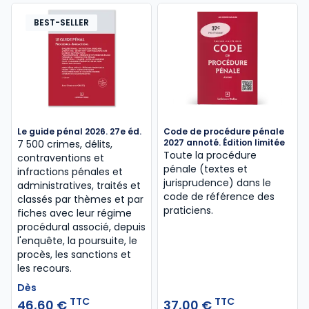
BEST-SELLER
Le guide pénal 2026. 27e éd.
Code de procédure pénale
2027 annoté. Édition limitée
7 500 crimes, délits,
Toute la procédure
contraventions et
pénale (textes et
infractions pénales et
jurisprudence) dans le
administratives, traités et
code de référence des
classés par thèmes et par
praticiens.
fiches avec leur régime
procédural associé, depuis
l'enquête, la poursuite, le
procès, les sanctions et
les recours.
Dès
TTC
TTC
46,60 €
37,00 €