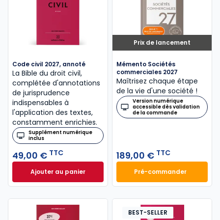
Prix de lancement
Code civil 2027, annoté
Mémento Sociétés
commerciales 2027
La Bible du droit civil,
Maîtrisez chaque étape
complétée d'annotations
de la vie d'une société !
de jurisprudence
Version numérique
indispensables à
accessible dès validation
l'application des textes,
de la commande
constamment enrichies.
Supplément numérique
inclus
TTC
TTC
49,00 €
189,00 €
Ajouter au panier
Pré-commander
Code civil 2027, annoté à 49,00 € TTC
Mémento Sociétés
BEST-SELLER