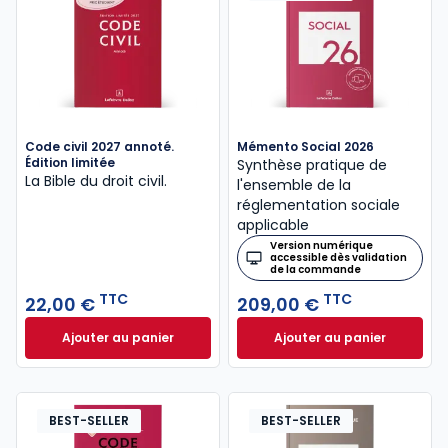
Code civil 2027 annoté.
Mémento Social 2026
Édition limitée
Synthèse pratique de
La Bible du droit civil.
l'ensemble de la
réglementation sociale
applicable
Version numérique
accessible dès validation
de la commande
TTC
TTC
22,00 €
209,00 €
Ajouter au panier
Ajouter au panier
Code civil 2027 annoté. Édition limitée à 22,00 € TT
Mémento Social 20
BEST-SELLER
BEST-SELLER