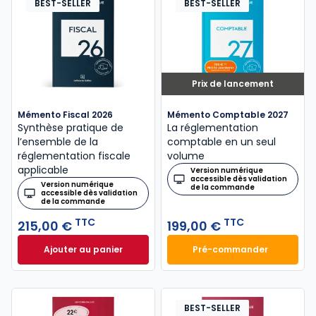
BEST-SELLER
BEST-SELLER
Prix de lancement
Mémento Fiscal 2026
Mémento Comptable 2027
Synthèse pratique de
La réglementation
l’ensemble de la
comptable en un seul
réglementation fiscale
volume
applicable
Version numérique
accessible dès validation
Version numérique
de la commande
accessible dès validation
de la commande
TTC
TTC
215,00 €
199,00 €
Ajouter au panier
Pré-commander
Mémento Fiscal 2026 à 215,00 € TTC
Mémento Comptabl
BEST-SELLER