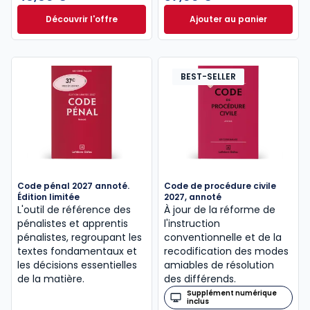
Découvrir l'offre
Ajouter au panier
Le guide pénal 2026. 27e éd. à partir de
Code de procédure
Dès
46,60 €
TTC
BEST-SELLER
Code pénal 2027 annoté.
Code de procédure civile
Édition limitée
2027, annoté
L'outil de référence des
À jour de la réforme de
pénalistes et apprentis
l'instruction
pénalistes, regroupant les
conventionnelle et de la
textes fondamentaux et
recodification des modes
les décisions essentielles
amiables de résolution
de la matière.
des différends.
Supplément numérique
inclus