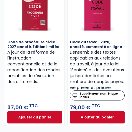
Code de procédure civile
Code du travail 2026,
2027 annoté. Édition limitée
annoté, commenté en ligne
À jour de la réforme de
L’ensemble des textes
l'instruction
applicables aux relations
conventionnelle et de la
de travail, à jour de la loi
recodification des modes
"Seniors" et des évolutions
amiables de résolution
jurisprudentielles en
des différends.
matière de congés payés,
vie privée et preuve.
Supplément numérique
inclus
TTC
TTC
37,00 €
79,00 €
Ajouter au panier
Ajouter au panier
Code de procédure civile 2027 annoté. Édition limit
Code du travail 2