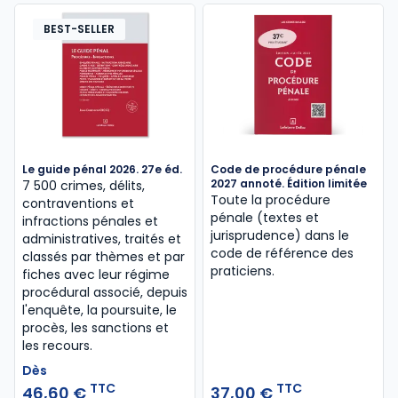
BEST-SELLER
Le guide pénal 2026. 27e éd.
Code de procédure pénale
2027 annoté. Édition limitée
7 500 crimes, délits,
Toute la procédure
contraventions et
pénale (textes et
infractions pénales et
jurisprudence) dans le
administratives, traités et
code de référence des
classés par thèmes et par
praticiens.
fiches avec leur régime
procédural associé, depuis
l'enquête, la poursuite, le
procès, les sanctions et
les recours.
Dès
TTC
TTC
46,60 €
37,00 €