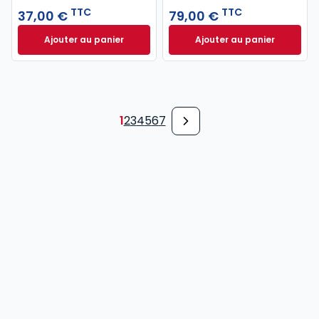
TTC
TTC
37,00 €
79,00 €
Ajouter au panier
Ajouter au panier
Code pénal 2027 annoté. Édition limitée à 37,00 € 
Code de procédure
1
2
3
4
5
6
7