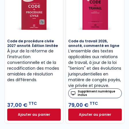
Code de procédure civile
Code du travail 2026,
2027 annoté. Édition limitée
annoté, commenté en ligne
À jour de la réforme de
L’ensemble des textes
l'instruction
applicables aux relations
conventionnelle et de la
de travail, à jour de la loi
recodification des modes
"Seniors" et des évolutions
amiables de résolution
jurisprudentielles en
des différends.
matière de congés payés,
vie privée et preuve.
Supplément numérique
inclus
TTC
TTC
37,00 €
79,00 €
Ajouter au panier
Ajouter au panier
Code de procédure civile 2027 annoté. Édition limit
Code du travail 2