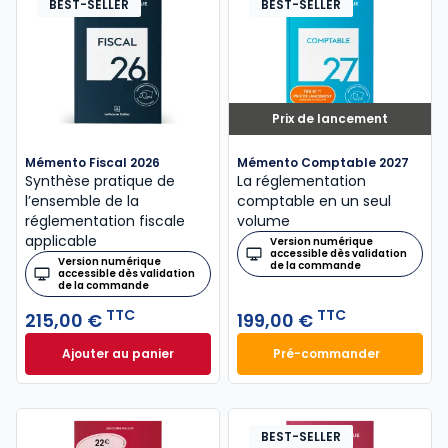
BEST-SELLER
BEST-SELLER
Prix de lancement
Mémento Fiscal 2026
Mémento Comptable 2027
Synthèse pratique de
La réglementation
l’ensemble de la
comptable en un seul
réglementation fiscale
volume
applicable
Version numérique
accessible dès validation
Version numérique
de la commande
accessible dès validation
de la commande
TTC
TTC
215,00 €
199,00 €
Ajouter au panier
Pré-commander
Mémento Fiscal 2026 à 215,00 € TTC
Mémento Comptabl
BEST-SELLER