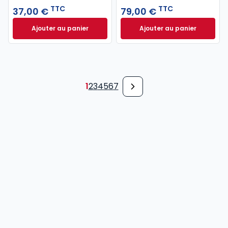
TTC
TTC
37,00 €
79,00 €
Ajouter au panier
Ajouter au panier
Code pénal 2027 annoté. Édition limitée à 37,00 € 
Code de procédure
1
2
3
4
5
6
7