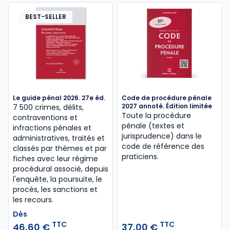
BEST-SELLER
Le guide pénal 2026. 27e éd.
Code de procédure pénale
2027 annoté. Édition limitée
7 500 crimes, délits,
Toute la procédure
contraventions et
pénale (textes et
infractions pénales et
jurisprudence) dans le
administratives, traités et
code de référence des
classés par thèmes et par
praticiens.
fiches avec leur régime
procédural associé, depuis
l'enquête, la poursuite, le
procès, les sanctions et
les recours.
Dès
TTC
TTC
46,60 €
37,00 €