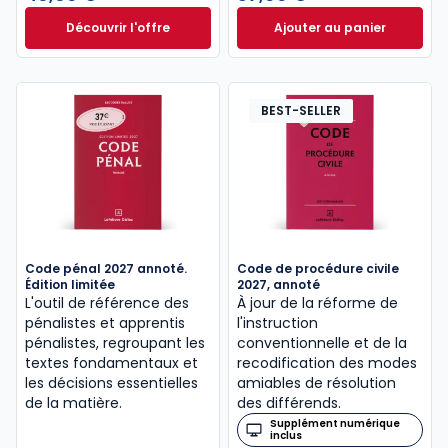
Découvrir l'offre
Ajouter au panier
Le guide pénal 2026. 27e éd. à partir de
Code de procédure
Dès
46,60 €
TTC
BEST-SELLER
Code pénal 2027 annoté.
Code de procédure civile
Édition limitée
2027, annoté
L'outil de référence des
À jour de la réforme de
pénalistes et apprentis
l'instruction
pénalistes, regroupant les
conventionnelle et de la
textes fondamentaux et
recodification des modes
les décisions essentielles
amiables de résolution
de la matière.
des différends.
Supplément numérique
inclus