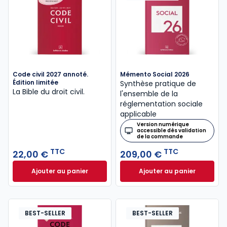
Code civil 2027 annoté.
Mémento Social 2026
Édition limitée
Synthèse pratique de
La Bible du droit civil.
l'ensemble de la
réglementation sociale
applicable
Version numérique
accessible dès validation
de la commande
TTC
TTC
22,00 €
209,00 €
Ajouter au panier
Ajouter au panier
Code civil 2027 annoté. Édition limitée à 22,00 € TT
Mémento Social 20
BEST-SELLER
BEST-SELLER