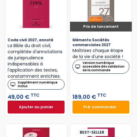
Prix de lancement
Code civil 2027, annoté
Mémento Sociétés
commerciales 2027
La Bible du droit civil,
Maîtrisez chaque étape
complétée d'annotations
de la vie d'une société !
de jurisprudence
Version numérique
indispensables à
accessible dès validation
l'application des textes,
de la commande
constamment enrichies.
Supplément numérique
inclus
TTC
TTC
49,00 €
189,00 €
Ajouter au panier
Pré-commander
Code civil 2027, annoté à 49,00 € TTC
Mémento Sociétés
BEST-SELLER