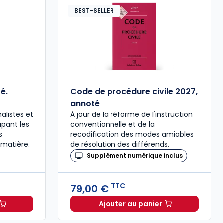
BEST-SELLER
é.
Code de procédure civile 2027,
annoté
alistes et
À jour de la réforme de l'instruction
upant les
conventionnelle et de la
s
recodification des modes amiables
 matière.
de résolution des différends.
Supplément numérique inclus
TTC
79,00 €
Ajouter au panier
ée à 37,00 € TTC
al 2027 annoté. Édition limitée à 37,00 € TTC
Code de procédure civil