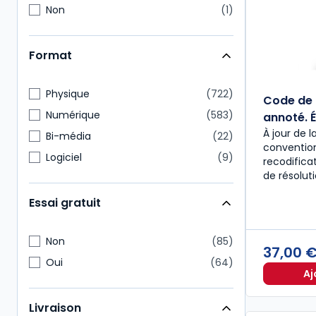
Non
1
Format
Physique
722
Code de 
Numérique
583
annoté. É
À jour de l
Bi-média
22
convention
Logiciel
9
recodific
de résolut
Essai gratuit
Non
85
37,00 
Oui
64
Aj
Livraison