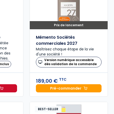
Prix de lancement
é
Mémento Sociétés
plétée
commerciales 2027
ence
Maîtrisez chaque étape de la vie
ion des
d'une société !
hies.
Version numérique accessible
nclus
dès validation de la commande
TTC
189,00 €
Pré-commander
il 2027, annoté à 49,00 € TTC
Mémento Sociétés comme
BEST-SELLER