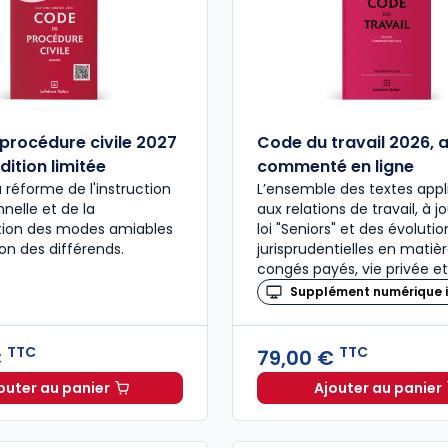
procédure civile 2027
Code du travail 2026, 
dition limitée
commenté en ligne
a réforme de l'instruction
L’ensemble des textes appl
nelle et de la
aux relations de travail, à j
ation des modes amiables
loi "Seniors" et des évolutio
ion des différends.
jurisprudentielles en matiè
congés payés, vie privée et
Supplément numérique i
TTC
TTC
€
79,00 €
outer au panier
Ajouter au panier
Code de procédure civile 2027 annoté. Édition limitée
Code du 