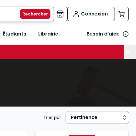
Connexion
Étudiants
Librairie
Besoin d'aide
os métiers
her le sous-menu Vos besoins
Trier par