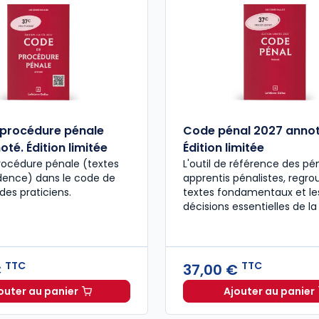
procédure pénale
Code pénal 2027 annot
té. Édition limitée
Édition limitée
rocédure pénale (textes
L'outil de référence des pén
udence) dans le code de
apprentis pénalistes, regro
des praticiens.
textes fondamentaux et le
décisions essentielles de la
TTC
TTC
€
37,00 €
outer au panier
Ajouter au panier
Code de procédure pénale 2027 annoté. Édition limit
Code pén