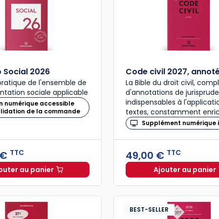
Social 2026
Code civil 2027, annot
ratique de l'ensemble de
La Bible du droit civil, com
ntation sociale applicable
d'annotations de jurisprud
indispensables à l'applicat
n numérique accessible
alidation de la commande
textes, constamment enric
Supplément numérique i
TTC
TTC
 €
49,00 €
outer au panier
Ajouter au panier
Mémento Social 2026 à 209,00 € TTC
Code civ
BEST-SELLER