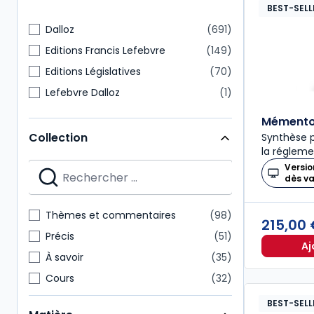
BEST-SELL
Dalloz
691
Editions Francis Lefebvre
149
Editions Législatives
70
Lefebvre Dalloz
1
Mémento 
Collection
Synthèse p
la régleme
Versio
dès v
Thèmes et commentaires
98
215,00
Précis
51
Aj
À savoir
35
Cours
32
Codes Dalloz Professionnels
29
BEST-SELL