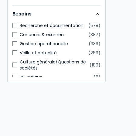
Direction générale
146
Besoins
Tout public
85
Recherche et documentation
578
Concours & examen
387
Gestion opérationnelle
339
Veille et actualité
289
Culture générale/Questions de
189
sociétés
IA juridique
8