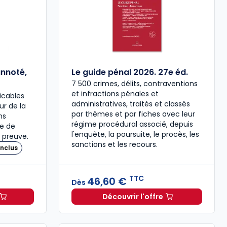
annoté,
Le guide pénal 2026. 27e éd.
7 500 crimes, délits, contraventions
et infractions pénales et
icables
administratives, traités et classés
our de la
par thèmes et par fiches avec leur
ns
régime procédural associé, depuis
re de
l'enquête, la poursuite, le procès, les
 preuve.
sanctions et les recours.
nclus
TTC
46,60 €
Dès
Découvrir l'offre
 à 37,00 € TTC
travail 2026, annoté, commenté en ligne à 79,00 € TTC
Le guide pénal 2026. 27e