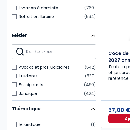
Livraison à domicile
760
Retrait en librairie
594
Métier
Code de 
2027 anno
Toute la p
Avocat et prof judiciaires
542
et jurispr
Étudiants
537
référence 
Enseignants
490
Juridique
424
Notaire
218
Thématique
37,00 
Expert-comptable
175
Aj
Administratif et financier
157
IA juridique
1
Commissaire aux comptes
151