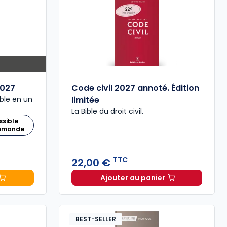
027
Code civil 2027 annoté. Édition
ble en un
limitée
La Bible du droit civil.
ssible
ommande
TTC
22,00 €
Ajouter au panier
 Comptable 2027 à 199,00 € TTC
Code civil 2027 annoté. 
BEST-SELLER