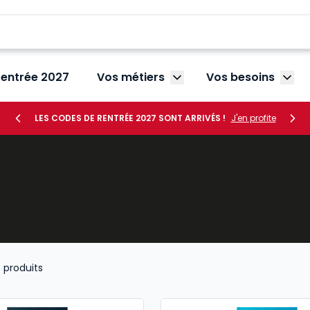
rentrée 2027
Vos métiers
Vos besoins
Afficher le sous-menu V
Affic
LES CODES DE RENTRÉE 2027 SONT ARRIVÉS !
J'en profite
3
produits