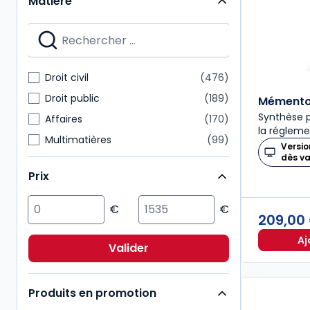
Matière
Mémentos
28
Nouvelle Bibliothèque de Thèses
28
Dalloz Action
27
Mémentos pratiques
24
Droit civil
476
Connaissance du droit
21
Droit public
189
Mémento 
Synthèse p
Affaires
170
la régleme
Multimatières
99
Versio
dès v
Social
99
Prix
Sciences politiques et sociales
98
Pénal
92
209,00
Fiscal
85
Aj
International
72
Valider
Immobilier
54
Produits en promotion