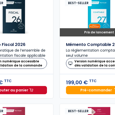
ER
BEST-SELLER
Prix de lancement
Fiscal 2026
Mémento Comptable 2
ratique de l’ensemble de
La réglementation compta
ntation fiscale applicable
seul volume
n numérique accessible
Version numérique acce
alidation de la commande
dès validation de la c
TTC
TTC
 €
199,00 €
outer au panier
Pré-commander
Mémento Fiscal 2026 à 215,00 € TTC
Mémento
ER
BEST-SELLER