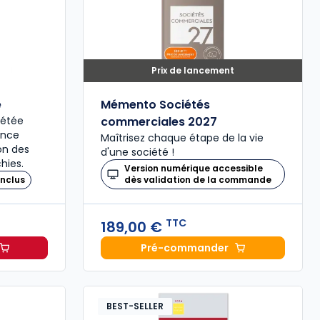
Prix de lancement
é
Mémento Sociétés
plétée
commerciales 2027
ence
Maîtrisez chaque étape de la vie
ion des
d'une société !
hies.
Version numérique accessible
nclus
dès validation de la commande
TTC
189,00 €
Pré-commander
il 2027, annoté à 49,00 € TTC
Mémento Sociétés comme
BEST-SELLER