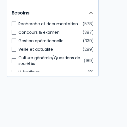
Direction générale
146
Besoins
Tout public
85
Recherche et documentation
578
Concours & examen
387
Gestion opérationnelle
339
Veille et actualité
289
Culture générale/Questions de
189
sociétés
IA juridique
8