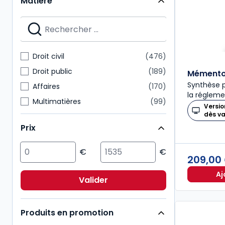
Matière
Mémentos
28
Nouvelle Bibliothèque de Thèses
28
Dalloz Action
27
Mémentos pratiques
24
Droit civil
476
Connaissance du droit
21
Droit public
189
Mémento 
Synthèse p
Affaires
170
la régleme
Multimatières
99
Versio
dès v
Social
99
Prix
Sciences politiques et sociales
98
Pénal
92
209,00
Fiscal
85
Aj
International
72
Valider
Immobilier
54
Produits en promotion