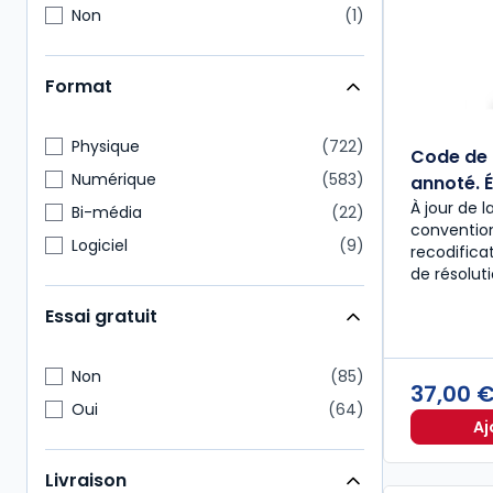
Non
1
Format
Physique
722
Code de 
Numérique
583
annoté. É
À jour de l
Bi-média
22
convention
Logiciel
9
recodific
de résolut
Essai gratuit
Non
85
37,00 
Oui
64
Aj
Livraison