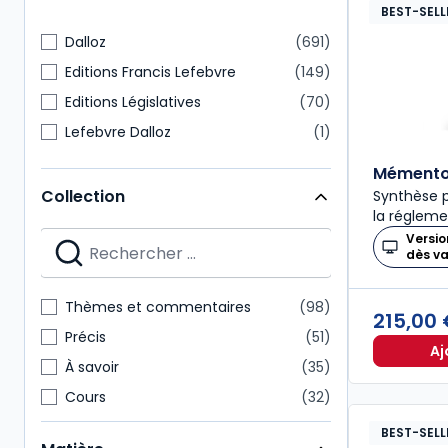
BEST-SELL
Dalloz
691
Editions Francis Lefebvre
149
Editions Législatives
70
Lefebvre Dalloz
1
Mémento 
Collection
Synthèse p
la régleme
Versio
dès v
Thèmes et commentaires
98
215,00
Précis
51
Aj
À savoir
35
Cours
32
Codes Dalloz Professionnels
29
BEST-SELL