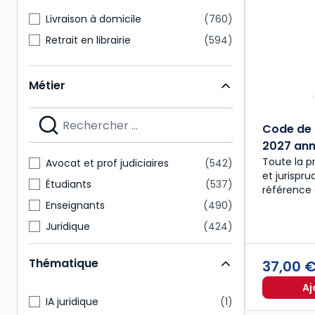
Livraison à domicile
760
Retrait en librairie
594
Métier
Code de 
2027 anno
Toute la p
Avocat et prof judiciaires
542
et jurispr
Étudiants
537
référence 
Enseignants
490
Juridique
424
Notaire
218
Thématique
37,00 
Expert-comptable
175
Aj
Administratif et financier
157
IA juridique
1
Commissaire aux comptes
151