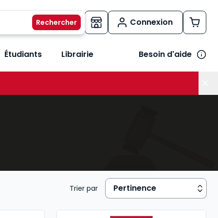
Connexion
Étudiants
Librairie
Besoin d'aide
os métiers
her le sous-menu Vos besoins
Trier par