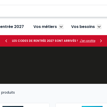
rentrée 2027
Vos métiers
Vos besoins
Afficher le sous-menu V
Affic
LES CODES DE RENTRÉE 2027 SONT ARRIVÉS !
J'en profite
3
produits