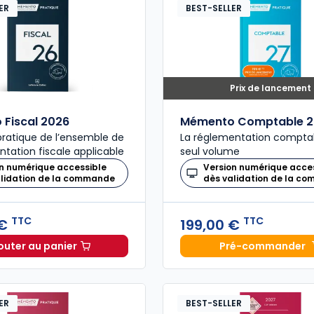
ER
BEST-SELLER
Prix de lancement
Fiscal 2026
Mémento Comptable 2
ratique de l’ensemble de
La réglementation compta
ntation fiscale applicable
seul volume
n numérique accessible
Version numérique acce
alidation de la commande
dès validation de la c
TTC
TTC
 €
199,00 €
outer au panier
Pré-commander
Mémento Fiscal 2026 à 215,00 € TTC
Mémento
ER
BEST-SELLER