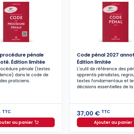
procédure pénale
Code pénal 2027 annot
té. Édition limitée
Édition limitée
rocédure pénale (textes
L'outil de référence des pén
udence) dans le code de
apprentis pénalistes, regro
des praticiens.
textes fondamentaux et le
décisions essentielles de la
TTC
TTC
€
37,00 €
outer au panier
Ajouter au panier
Code de procédure pénale 2027 annoté. Édition limit
Code pén