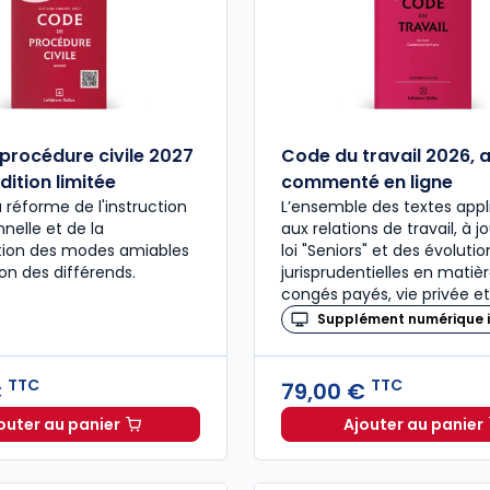
procédure civile 2027
Code du travail 2026, 
dition limitée
commenté en ligne
a réforme de l'instruction
L’ensemble des textes appl
nelle et de la
aux relations de travail, à j
ation des modes amiables
loi "Seniors" et des évolutio
ion des différends.
jurisprudentielles en matiè
congés payés, vie privée et
Supplément numérique i
TTC
TTC
€
79,00 €
outer au panier
Ajouter au panier
Code de procédure civile 2027 annoté. Édition limitée
Code du 