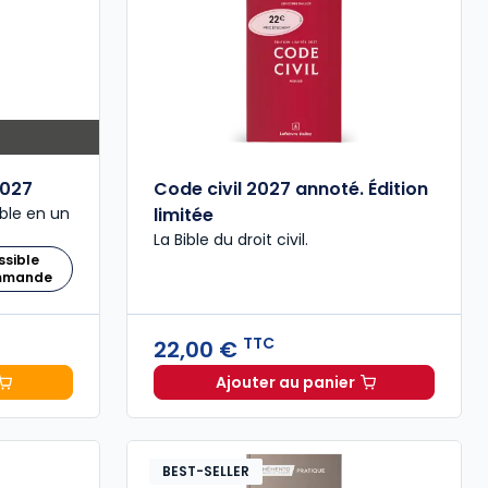
027
Code civil 2027 annoté. Édition
ble en un
limitée
La Bible du droit civil.
ssible
ommande
TTC
22,00 €
Ajouter au panier
 Comptable 2027 à 199,00 € TTC
Code civil 2027 annoté. 
BEST-SELLER