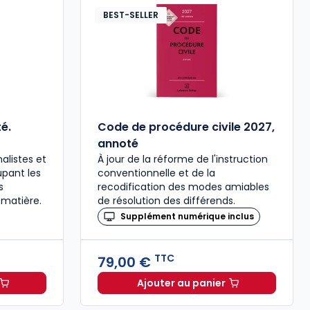
BEST-SELLER
é.
Code de procédure civile 2027,
annoté
alistes et
À jour de la réforme de l'instruction
upant les
conventionnelle et de la
s
recodification des modes amiables
 matière.
de résolution des différends.
Supplément numérique inclus
TTC
79,00 €
Ajouter au panier
ée à 37,00 € TTC
al 2027 annoté. Édition limitée à 37,00 € TTC
Code de procédure civil