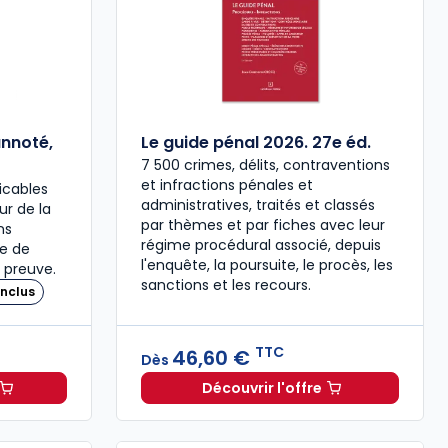
annoté,
Le guide pénal 2026. 27e éd.
7 500 crimes, délits, contraventions
et infractions pénales et
icables
administratives, traités et classés
our de la
par thèmes et par fiches avec leur
ns
régime procédural associé, depuis
re de
l'enquête, la poursuite, le procès, les
 preuve.
sanctions et les recours.
nclus
TTC
46,60 €
Dès
Découvrir l'offre
 à 37,00 € TTC
travail 2026, annoté, commenté en ligne à 79,00 € TTC
Le guide pénal 2026. 27e