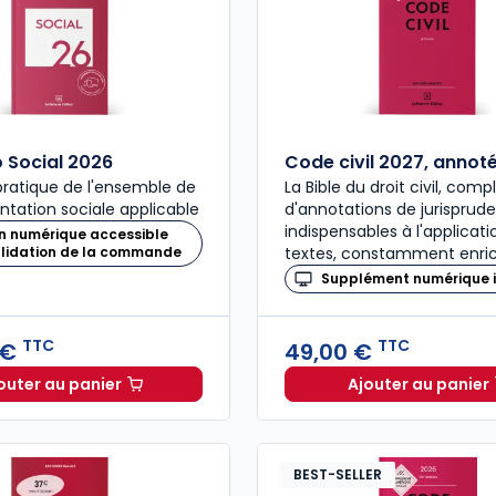
Social 2026
Code civil 2027, annot
ratique de l'ensemble de
La Bible du droit civil, com
ntation sociale applicable
d'annotations de jurisprud
indispensables à l'applicat
n numérique accessible
alidation de la commande
textes, constamment enric
Supplément numérique i
TTC
TTC
 €
49,00 €
outer au panier
Ajouter au panier
Mémento Social 2026 à 209,00 € TTC
Code civ
BEST-SELLER