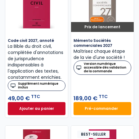
Prix de lancement
Code civil 2027, annoté
Mémento Sociétés
commerciales 2027
La Bible du droit civil,
Maîtrisez chaque étape
complétée d'annotations
de la vie d'une société !
de jurisprudence
Version numérique
indispensables à
accessible dès validation
l'application des textes,
de la commande
constamment enrichies.
Supplément numérique
inclus
TTC
TTC
49,00 €
189,00 €
Ajouter au panier
Pré-commander
Code civil 2027, annoté à 49,00 € TTC
Mémento Sociétés
BEST-SELLER