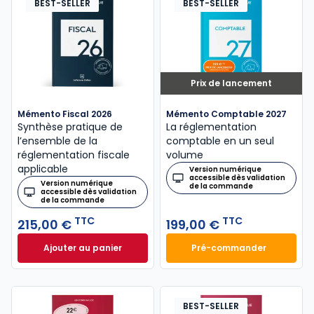
BEST-SELLER
BEST-SELLER
Prix de lancement
Mémento Fiscal 2026
Mémento Comptable 2027
Synthèse pratique de
La réglementation
l’ensemble de la
comptable en un seul
réglementation fiscale
volume
applicable
Version numérique
accessible dès validation
Version numérique
de la commande
accessible dès validation
de la commande
TTC
TTC
215,00 €
199,00 €
Ajouter au panier
Pré-commander
Mémento Fiscal 2026 à 215,00 € TTC
Mémento Comptabl
BEST-SELLER