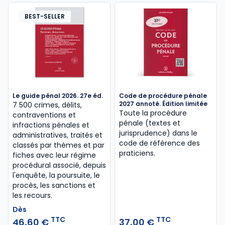
BEST-SELLER
Le guide pénal 2026. 27e éd.
Code de procédure pénale
2027 annoté. Édition limitée
7 500 crimes, délits,
Toute la procédure
contraventions et
pénale (textes et
infractions pénales et
jurisprudence) dans le
administratives, traités et
code de référence des
classés par thèmes et par
praticiens.
fiches avec leur régime
procédural associé, depuis
l'enquête, la poursuite, le
procès, les sanctions et
les recours.
Dès
TTC
TTC
46,60 €
37,00 €