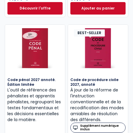
Découvrir l'offre
Ajouter au panier
Le guide pénal 2026. 27e éd. à partir de
Code de procédure
Dès
46,60 €
TTC
BEST-SELLER
Code pénal 2027 annoté.
Code de procédure civile
Édition limitée
2027, annoté
L'outil de référence des
À jour de la réforme de
pénalistes et apprentis
l'instruction
pénalistes, regroupant les
conventionnelle et de la
textes fondamentaux et
recodification des modes
les décisions essentielles
amiables de résolution
de la matière.
des différends.
Supplément numérique
inclus