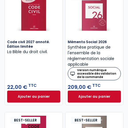
Code civil 2027 annoté.
Mémento Social 2026
Édition limitée
Synthèse pratique de
La Bible du droit civil.
l'ensemble de la
réglementation sociale
applicable
Version numérique
accessible dès validation
de la commande
TTC
TTC
22,00 €
209,00 €
Ajouter au panier
Ajouter au panier
Code civil 2027 annoté. Édition limitée à 22,00 € TT
Mémento Social 20
BEST-SELLER
BEST-SELLER