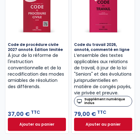
Code de procédure civile
Code du travail 2026,
2027 annoté. Édition limitée
annoté, commenté en ligne
À jour de la réforme de
L’ensemble des textes
l'instruction
applicables aux relations
conventionnelle et de la
de travail, à jour de la loi
recodification des modes
"Seniors" et des évolutions
amiables de résolution
jurisprudentielles en
des différends.
matière de congés payés,
vie privée et preuve.
Supplément numérique
inclus
TTC
TTC
37,00 €
79,00 €
Ajouter au panier
Ajouter au panier
Code de procédure civile 2027 annoté. Édition limit
Code du travail 2