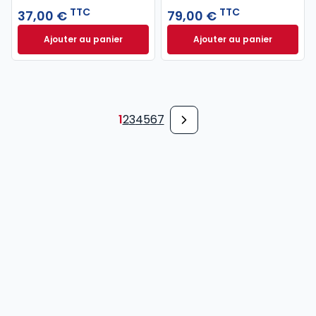
TTC
TTC
37,00 €
79,00 €
Ajouter au panier
Ajouter au panier
Code pénal 2027 annoté. Édition limitée à 37,00 € 
Code de procédure
1
2
3
4
5
6
7